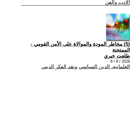
الادب والفن
(5) مخاطر المودة والموالاة على الأمن القومي -
الممتحنة
طلعت خيري
2026 / 8 / 8
العلمانية، الدين السياسي ونقد الفكر الديني