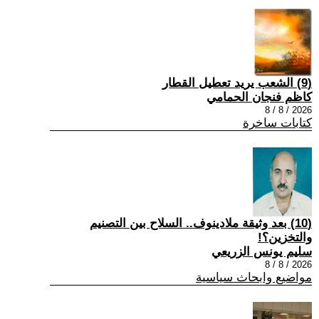
(9) الشعب يريد تعطيل القطار
كاظم فنجان الحمامي
2026 / 8 / 8
كتابات ساخرة
(10) بعد وثيقة ملادينوف.. السلاح بين التصنيم
والتخزين؟!
سليم يونس الزريعي
2026 / 8 / 8
مواضيع وابحاث سياسية