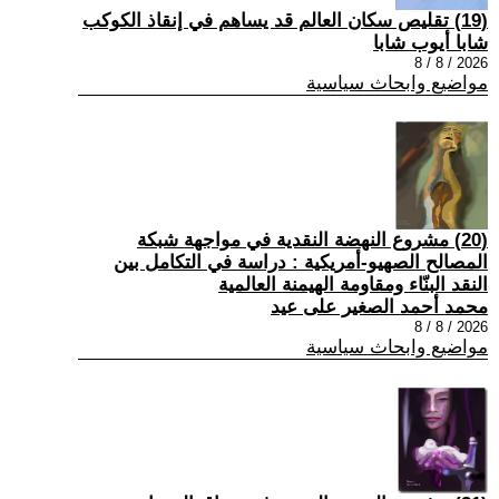
(19) تقليص سكان العالم قد يساهم في إنقاذ الكوكب
شابا أيوب شابا
2026 / 8 / 8
مواضيع وابحاث سياسية
(20) مشروع النهضة النقدية في مواجهة شبكة
المصالح الصهيو-أمريكية : دراسة في التكامل بين
النقد البنّاء ومقاومة الهيمنة العالمية
محمد أحمد الصغير على عيد
2026 / 8 / 8
مواضيع وابحاث سياسية