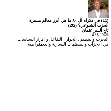
(11) في ذكراه ال ٨٠ ما هي أبرز معالم مسيرة
الحزب الشيوعي؟ (2/2)
تاج السر عثمان
2026 / 8 / 8
التحزب والتنظيم , الحوار , التفاعل و اقرار السياسات
في الاحزاب والمنظمات اليسارية والديمقراطية