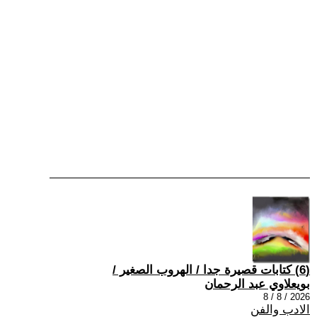
(6) كتابات قصيرة جدا / الهروب الصغير /
بويعلاوي عبد الرحمان
2026 / 8 / 8
الادب والفن