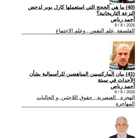
(40) ما هي الحجج التي استعملها كارل بوبر لدحض
النزعة التاريخانية؟
أحمد رباص
2026 / 8 / 8
الفلسفة ,علم النفس , وعلم الاجتماع
(41) بيان الماركسيين المناهضين للرأسمالية بشأن
الأحداث في سبتة
أحمد رباص
2026 / 8 / 8
الهجرة , العنصرية , حقوق اللاجئين ,و الجاليات
المهاجرة