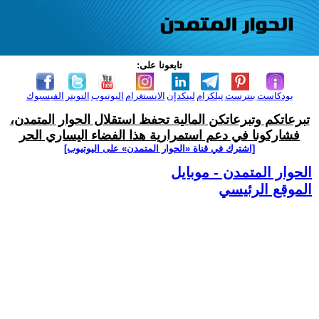
تابعونا على:
بودكاست
بنترست
تيلكرام
لينكدإن
الانستغرام
اليوتيوب
التويتر
الفيسبوك
تبرعاتكم وتبرعاتكن المالية تحفظ استقلال الحوار المتمدن،
فشاركونا في دعم استمرارية هذا الفضاء اليساري الحر
[اشترك في قناة ‫«الحوار المتمدن» على اليوتيوب]
الحوار المتمدن - موبايل
الموقع الرئيسي