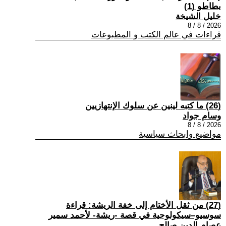
بطاطو (1)
خليل الشيخة
2026 / 8 / 8
قراءات في عالم الكتب و المطبوعات
(26) ما كتبه لينين عن سلوك الإنتهازيين
وسام جواد
2026 / 8 / 8
مواضيع وابحاث سياسية
(27) من ثقل الأختام إلى خفة الريشة: قراءة
سوسيو–سيكولوجية في قصة -ريشة- لأحمد سمير
عصام الدين صالح