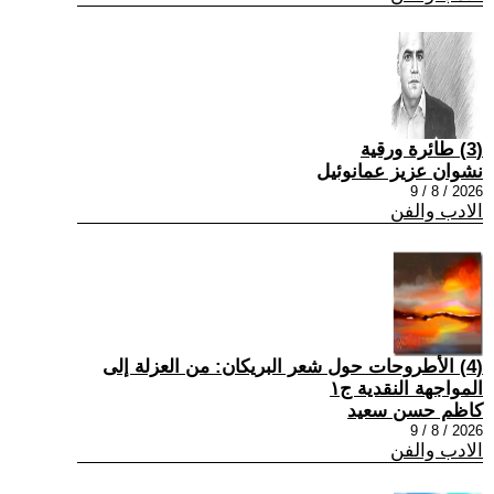
(3) طائرة ورقية
نشوان عزيز عمانوئيل
2026 / 8 / 9
الادب والفن
(4) الأطروحات حول شعر البريكان: من العزلة إلى
المواجهة النقدية ج١
كاظم حسن سعيد
2026 / 8 / 9
الادب والفن