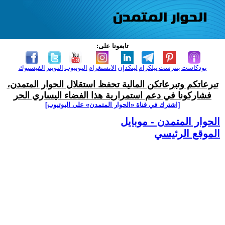
تابعونا على:
بودكاست
بنترست
تيلكرام
لينكدإن
الانستغرام
اليوتيوب
التويتر
الفيسبوك
تبرعاتكم وتبرعاتكن المالية تحفظ استقلال الحوار المتمدن،
فشاركونا في دعم استمرارية هذا الفضاء اليساري الحر
[اشترك في قناة ‫«الحوار المتمدن» على اليوتيوب]
الحوار المتمدن - موبايل
الموقع الرئيسي