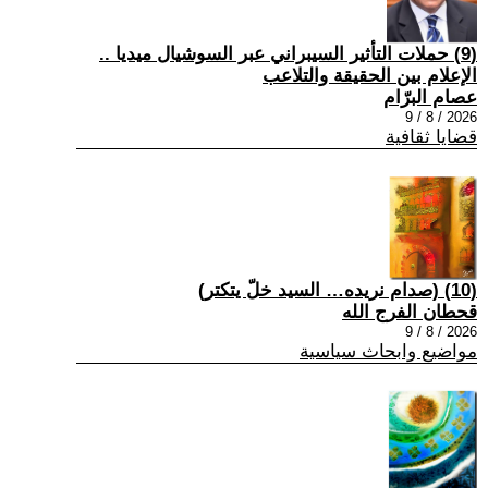
(9) حملات التأثير السيبراني عبر السوشيال ميديا ..
الإعلام بين الحقيقة والتلاعب
عصام البرّام
2026 / 8 / 9
قضايا ثقافية
(10) (صدام نريده… السيد خلّ يتكتر)
قحطان الفرج الله
2026 / 8 / 9
مواضيع وابحاث سياسية