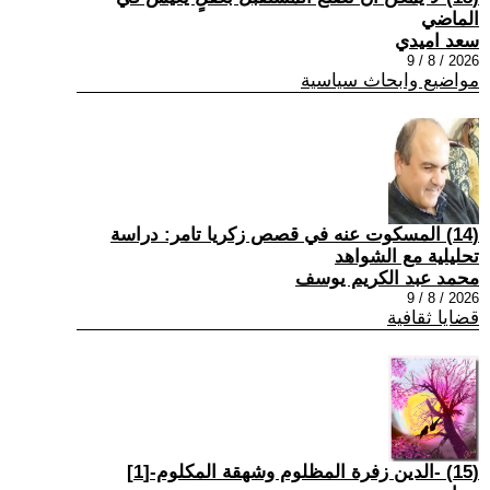
الماضي
سعد اميدي
2026 / 8 / 9
مواضيع وابحاث سياسية
(14) المسكوت عنه في قصص زكريا تامر: دراسة
تحليلية مع الشواهد
محمد عبد الكريم يوسف
2026 / 8 / 9
قضايا ثقافية
(15) -الدين زفرة المظلوم وشهقة المكلوم-[1]