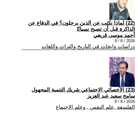
(22) لماذا نكتب عن الذين يرحلون؟ في الدفاع عن
الذاكرة قبل أن تصبح نسيانًا
أحمد موسى قريعي
2026 / 8 / 9
دراسات وابحاث في التاريخ والتراث واللغات
(23) الأخصائي الاجتماعي شريك التنمية المجهول
سامح سعيد عبد العزيز
2026 / 8 / 9
الفلسفة ,علم النفس , وعلم الاجتماع