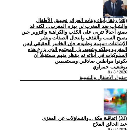
(30) رفقاً بأبناء وبنات الجزائر تجييش الأطفال
والشباب ضد المغرب لن يهزم المغرب… لكنه قد
يصنع أجيالاً تتربى على الكذب والكراهية والتزوير حين
يصبح السب والقذف وانتحال الصفات ونشر
الإشاعات «مهمة وطنية»، فإن الخاسر الحقيقي ليس
المغرب وملكه وشعبه، بل المجتمع الذي يزرع هذه
السلوكيات في أبنائه ثم ينتظر منهم مستقبلاً أن
يكونوا مواطنين صادقين ومستقيمين
بوشعيب حمراوي
2026 / 8 / 9
حقوق الاطفال والشبيبة
(31) اتفاقية مكة ...والتساؤلات عن المغزى
عبد الخالق الفلاح
2026 / 8 / 9