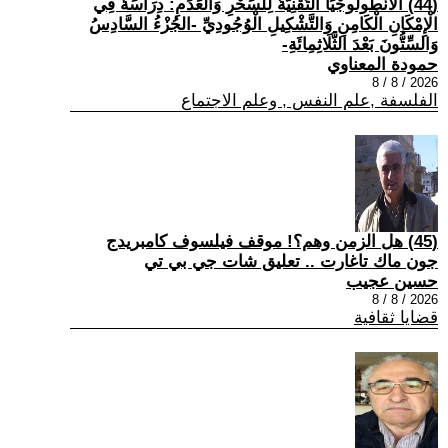
(44) الْأَنْطُولُوجْيَا التِّقْنِيَّةُ لِلسِّحْرِ وَالْعَدَمِ: دِرَاسَةٌ فِي
الْإِمْكَانِ الْكَامِنِ وَالتَّشْكِيلِ الْوُجُودِيِّ -الجُزْءُ السَّادِسُ
وَالسِّتُّونَ بَعْدَ الثَّلَاثِمِائَةِ-
حمودة المعناوي
2026 / 8 / 8
الفلسفة ,علم النفس , وعلم الاجتماع
(45) هل الزمن وهم؟! موقف فيلسوف كامبريدج
جون ماك تاغارت .. تعليق شات جي بي تي
حسين عجيب
2026 / 8 / 8
قضايا ثقافية