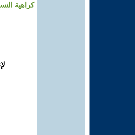
كراهية النس
لإ