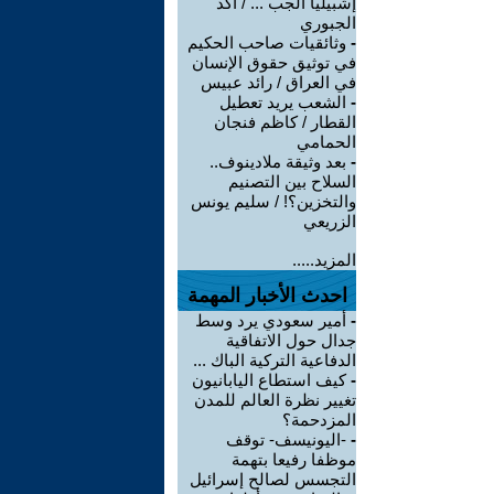
إشبيليا الجب ... / أكد
الجبوري
-
وثائقيات صاحب الحكيم
في توثيق حقوق الإنسان
في العراق / رائد عبيس
-
الشعب يريد تعطيل
القطار / كاظم فنجان
الحمامي
-
بعد وثيقة ملادينوف..
السلاح بين التصنيم
والتخزين؟! / سليم يونس
الزريعي
المزيد.....
احدث الأخبار المهمة
-
أمير سعودي يرد وسط
جدال حول الاتفاقية
الدفاعية التركية الباك ...
-
كيف استطاع اليابانيون
تغيير نظرة العالم للمدن
المزدحمة؟
-
-اليونيسف- توقف
موظفا رفيعا بتهمة
التجسس لصالح إسرائيل