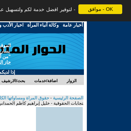
موافق - OK
لتوفير افضل خدمة لكم ولتسهيل عملي
أخبار عامة
-
وكالة أنباء المرأة
-
اخبار الأدب و
الموقع
يسارية
"من أج
حاز ال
إذا لديك
الزوار
اضافة/خدمات
بحث/الارشيف
الصفحة الرئيسية
-
حقوق المراة ومساواتها الكا
تجابات الحقوقية - خليل إبراهيم كاظم الحمداني