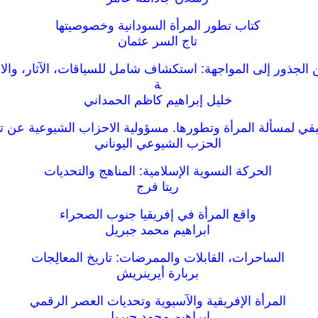
كتاب تطور المرأة السودانية وخصوصيتها
تاج السر عثمان
 الجذور إلى المواجهة: استكشاف شامل للسياقات، الآثار، والا
ة
خليل إبراهيم كاظم الحمداني
بقي لمسألة المرأة وتطورها. مسؤولية الاحزاب الشيوعية عن ت
الحزب الشيوعي اليوناني
الحركة النسوية الإسلامية: المناهج والتحديات
ريتا فرج
واقع المرأة في إفريقيا جنوب الصحراء
ابراهيم محمد جبريل
الساحرات، القابلات والممرضات: تاريخ المعالِجات
بربارة أيرينريش
المرأة الإفريقية والآسيوية وتحديات العصر الرقمي
ابراهيم محمد جبريل