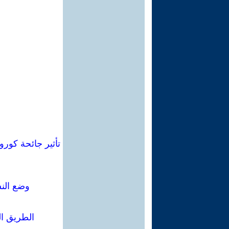
تأثير جائحة كورو
وضع النس
الطريق ال