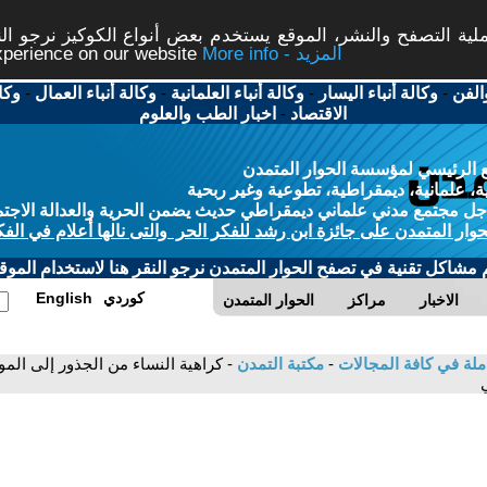
ة التصفح والنشر، الموقع يستخدم بعض أنواع الكوكيز نرجو النق
More info - المزيد
experience on our website
الفن
-
وكالة أنباء اليسار
-
وكالة أنباء العلمانية
-
وكالة أنباء العمال
-
وكا
الاقتصاد
-
اخبار الطب والعلوم
 الرئيسي لمؤسسة الحوار المتمدن
، علمانية، ديمقراطية، تطوعية وغير ربحية
ل مجتمع مدني علماني ديمقراطي حديث يضمن الحرية والعدالة الاجتم
حوار المتمدن على جائزة ابن رشد للفكر الحر والتى نالها أعلام في الفك
م مشاكل تقنية في تصفح الحوار المتمدن نرجو النقر هنا لاستخدام الموقع
كوردي
English
الاخبار
مراكز
الحوار المتمدن
ملة في كافة المجالات
-
مكتبة التمدن
- كراهية النساء من الجذور إلى الم