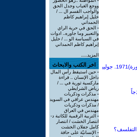
-
المواطنة ..زهو الحضور
ووجع الغياب وجدل الحق
والواجب القسم ال ... /
خليل إبراهيم كاظم
الحمداني
-
الحق في حرية الراي
والتعبير وما جاوره.. ادوات
في السياسة الو ... / خليل
إبراهيم كاظم الحمداني
المزيد.....
اخر الكتب والابحاث
بمناسبة 8مارس اليوم العالمى للمرأة ننشر:مقتطف من كتاب (النساء: أطول ثورة)1971. جوليي
-
حين استيقظ رأس المال
داخل الإنسان .. قراءة
ماركسية ثورية في ... /
رياض الشرايطي
اً
-
مذكرات وذكريات
مهندس عراقي في السويد
/ مذكرات وذكريات
مهندس في العراق
-
التربية الرقمية للكاتبة د-
انتصار الخشت / انتصار
كامل جفلان الخشت
 التفلسف؟
-
الإنسانيّة على حافة