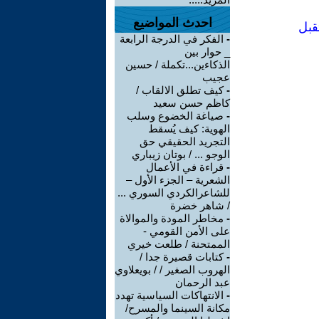
احدث المواضيع
قبل
-
الفكر في الدرجة الرابعة
_ حوار بين
الذكاءين...تكملة / حسين
عجيب
-
كيف تطلق الالقاب /
كاظم حسن سعيد
-
صياغة الخضوع وسلب
الهوية: كيف يُسقط
التجريد الحقيقي حق
الوجو ... / بوتان زيباري
-
قراءة في الأعمال
الشعرية – الجزء الأول –
للشاعرالكردي السوري ...
/ شاهر خضرة
-
مخاطر المودة والموالاة
على الأمن القومي -
الممتحنة / طلعت خيري
-
كتابات قصيرة جدا /
الهروب الصغير / / بويعلاوي
عبد الرحمان
-
الانتهاكات السياسية تهدد
مكانة السينما والمسرح/