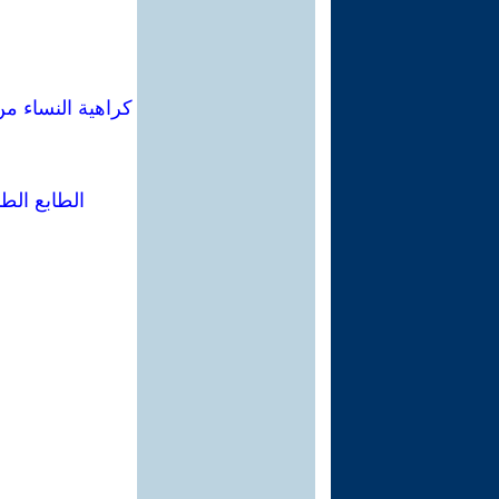
كراهية النساء من
الطابع الط