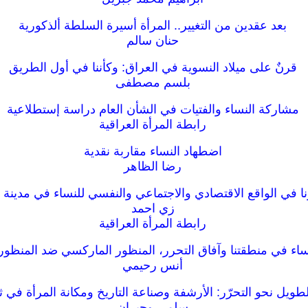
بعد عقدين من التغيير.. المرأة أسيرة السلطة ألذكورية
حنان سالم
قرنٌ على ميلاد النسوية في العراق: وكأننا في أول الطريق
بلسم مصطفى
مشاركة النساء والفتيات في الشأن العام دراسة إستطلاعية
رابطة المرأة العراقية
اضطهاد النساء مقاربة نقدية
رضا الظاهر
نا في الواقع الاقتصادي والاجتماعي والنفسي للنساء في مدينة ا
زي احمد
رابطة المرأة العراقية
اء في منطقتنا وآفاق التحرر، المنظور الماركسي ضد المنظور
أنس رحيمي
طويل نحو التحرّر: الأرشفة وصناعة التاريخ ومكانة المرأة في ث
سلمى وجيران