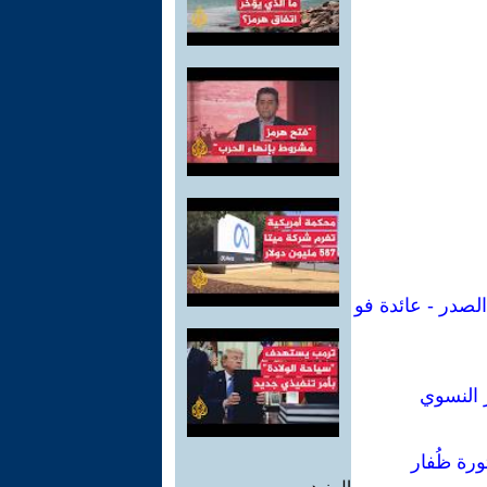
لصدر - عائدة فو
 النسوي
ورة ظُفار
المزيد.....