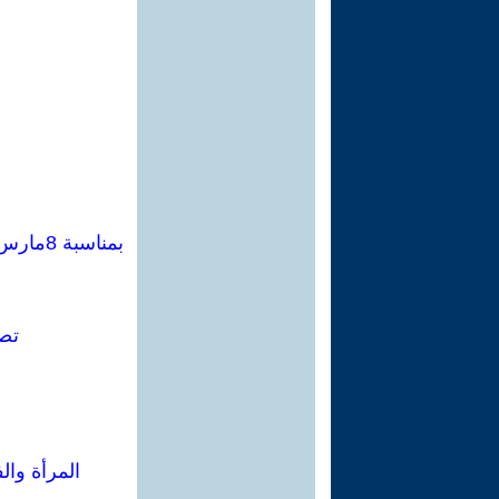
تصا
المرأة وال