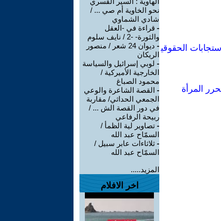
الهاوية : السير القسري
نحو الخاوية أم صي ... /
شادي الشماوي
-
قراءة في -العقل
والثورة- -2 / نايف سلوم
-
ديوان 24 شعر / منصور
ستجابات الحقوقي
الريكان
-
لوبي إسرائيل والسياسة
الخارجية الأميركية /
محمود الصباغ
حرر المرأة
-
القصة الشاعرة والوعي
الجمعي الحداثي/ مقاربة
في دور القصة الش ... /
ربيحة الرفاعي
-
تصاوير لية الظمأ /
السمّاح عبد الله
-
ثلاثاءات عابر سبيل /
السمّاح عبد الله
المزيد.....
اخر الافلام