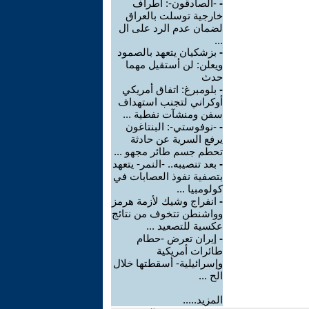
-
-الصادقون-: أطراف
خارجية توسلت بالعراق
لضمان عدم الرد على ال
...
-
بزشكيان يتعهد بالصمود
ويعلن: لن أستقيل مهما
حدث
-
بلومبرغ: اتفاق أمريكي
أوكراني لتجنب استهداف
سفن ومنشآت نفطية ...
-
-نوفوستي-: البنتاغون
يرفع السرية عن حادثة
تحطم جسم طائر مجهو ...
-
بعد تنصيبه.. -النمر- يتعهد
بتصفية نفوذ العصابات في
كولومبيا ...
-
انفراج وشيك لأزمة هرمز
وواشنطن تتخوف من نتائج
عكسية للتصعيد ...
-
إيران تعرض -حطام
طائرات أمريكية
وإسرائيلية- أسقطتها خلال
الح ...
المزيد.....