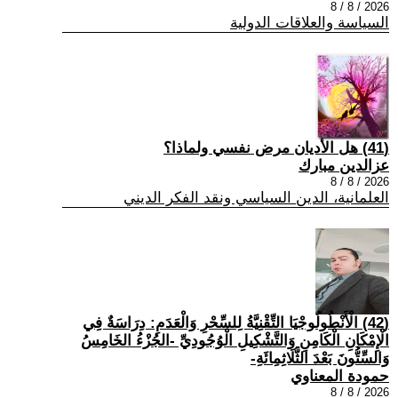
2026 / 8 / 8
السياسة والعلاقات الدولية
(41) هل الأديان مرض نفسي ولماذا؟
عزالدين مبارك
2026 / 8 / 8
العلمانية، الدين السياسي ونقد الفكر الديني
(42) الْأَنْطُولُوجْيَا التِّقْنِيَّةُ لِلسِّحْرِ وَالْعَدَمِ: دِرَاسَةٌ فِي
الْإِمْكَانِ الْكَامِنِ وَالتَّشْكِيلِ الْوُجُودِيِّ -الجُزْءُ الخَامِسُ
وَالسِّتُّونَ بَعْدَ الثَّلَاثِمِائَةِ-
حمودة المعناوي
2026 / 8 / 8