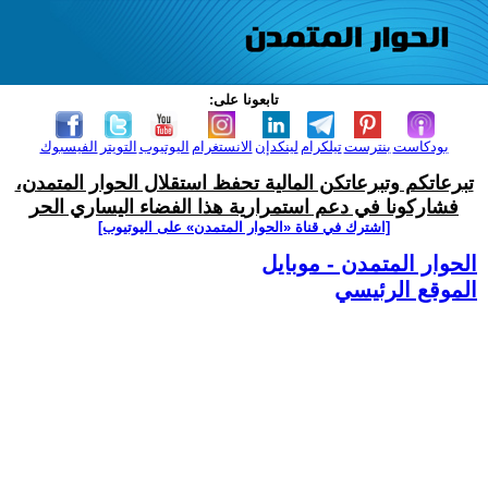
تابعونا على:
بودكاست
بنترست
تيلكرام
لينكدإن
الانستغرام
اليوتيوب
التويتر
الفيسبوك
تبرعاتكم وتبرعاتكن المالية تحفظ استقلال الحوار المتمدن،
فشاركونا في دعم استمرارية هذا الفضاء اليساري الحر
[اشترك في قناة ‫«الحوار المتمدن» على اليوتيوب]
الحوار المتمدن - موبايل
الموقع الرئيسي