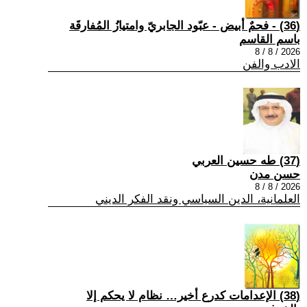
(36) - فحمٌ أبيض - عبّود الجابريّ وامتيازُ المُفارقَة
باسم القاسم
2026 / 8 / 8
الادب والفن
(37) طه حسين العربي
حسن مدن
2026 / 8 / 8
العلمانية، الدين السياسي ونقد الفكر الديني
(38) الإعدامات كدرع أخير… نظام لا يحكم إلا