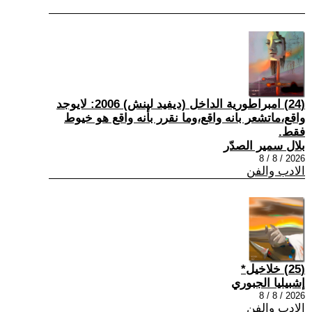
(24) امبراطورية الداخل (ديفيد لينش) 2006: لايوجد
واقع،ماتشعر بانه واقع،وما نقرر بأنه واقع هو خيوط
فقط.
بلال سمير الصدّر
2026 / 8 / 8
الادب والفن
(25) خلاخيل*
إشبيليا الجبوري
2026 / 8 / 8
الادب والفن