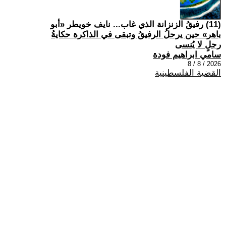
(11) رفيقُ الزنزانة الذي غاب... نايف خويطر «أبو
باهر» حين يرحلُ الرفيقُ وتبقى في الذاكرة حكايةُ
رجلٍ لا يُنسى
سامي ابراهيم فودة
2026 / 8 / 8
القضية الفلسطينية