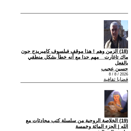
(18) الزمن وهم ! هذا موقف فيلسوف كامبريدج جون
ماك تاغارت _ مهم جدا مع أنه خطأ بشكل منطقي
بالفعل
حسين عجيب
2026 / 8 / 8
قضايا ثقافية
(19) الخلاصة الروحية من سلسلة كتب محادثات مع
الله | الجزء المائة وخمسة