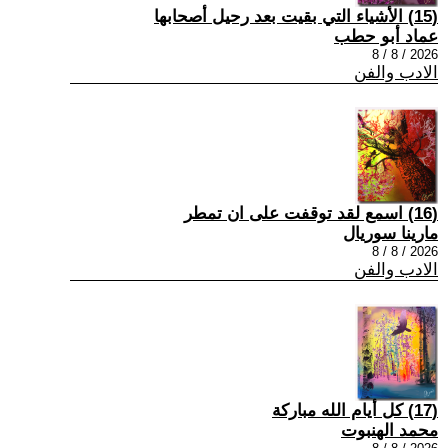
(15) الأشياء التي بقيت بعد رحيل أصحابها
عماد أبو حطب
2026 / 8 / 8
الادب والفن
(16) اسمع لقد توقفت على ان تمطر
مارينا سوريال
2026 / 8 / 8
الادب والفن
(17) كل أيام الله مباركة
محمد الهنبوت