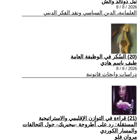
نيل دونالد والش
2026 / 8 / 8
العلمانية، الدين السياسي ونقد الفكر الديني
(20) السُكر في الوظيفة العامة
طيف باسم هادي
2026 / 8 / 8
دراسات وابحاث قانونية
(21) قراءة في التوازن الإقليمي والاستراتيجية
المستقلة: رد على أطروحة -بيجيريك- حول التحالفات
والمسار الكوردي
مروان فلو