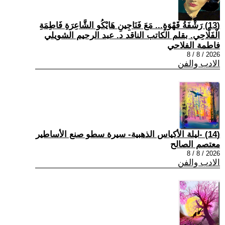
(13) رَشْفَةُ قَهْوَةٍ... مَعَ فَنَاجِينِ هَايْكُو الشَّاعِرَةِ فَاطِمَةِ
الْفَلَّاحِي. بقلم الكاتب الناقد د. عبد الرحيم الشويلي
فاطمة الفلاحي
2026 / 8 / 8
الادب والفن
(14) -ليلة الأكياس الذهبية- سيرة سطو صنع الأساطير
معتصم الصالح
2026 / 8 / 8
الادب والفن