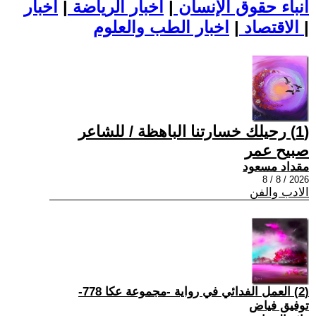
أنباء حقوق الإنسان
|
اخبار الرياضة
|
اخبار
|
اخبار الطب والعلوم
الاقتصاد
|
(1) رحيلك خسارتنا الباهظة / للشاعر
صبيح عمر
مقداد مسعود
2026 / 8 / 8
الادب والفن
(2) العمل الفدائي في رواية -مجموعة عكا 778-
توفيق فياض