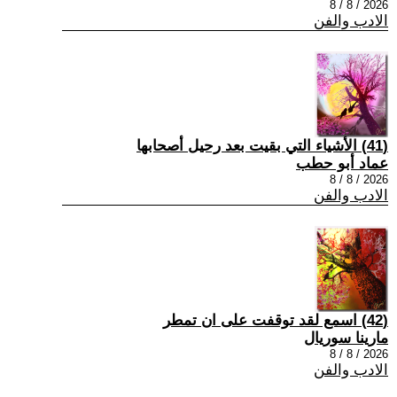
2026 / 8 / 8
الادب والفن
(41) الأشياء التي بقيت بعد رحيل أصحابها
عماد أبو حطب
2026 / 8 / 8
الادب والفن
(42) اسمع لقد توقفت على ان تمطر
مارينا سوريال
2026 / 8 / 8
الادب والفن