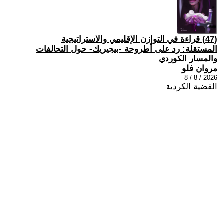
(47) قراءة في التوازن الإقليمي والاستراتيجية
المستقلة: رد على أطروحة -بيجيريك- حول التحالفات
والمسار الكوردي
مروان فلو
2026 / 8 / 8
القضية الكردية