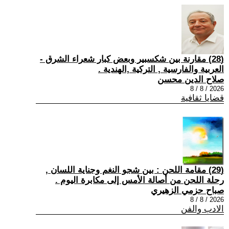
(28) مقارنة بين شكسبير وبعض كبار شعراء الشرق -
العربية والفارسية , التركية ,الهندية .
صلاح الدين محسن
2026 / 8 / 8
قضايا ثقافية
(29) مقامة اللحن : بين شجو النغم وجناية اللسان ,
رحلة اللحن من أصالة الأمس إلى مكابرة اليوم .
صباح حزمي الزهيري
2026 / 8 / 8
الادب والفن