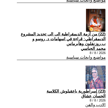
مواضيع وابحاث سياسية
(22) من أزمة الديمقراطية الى الى تجديد المشروع
الديمقراطي: قراءة في اسهامات د. روسو و
ب.روزنفلون وهابرماس
محمد الحباسي
2026 / 8 / 8
مواضيع وابحاث سياسية
(23) إمبراطورية باعقيلوش الكلامية
الحسان عشاق
2026 / 8 / 8
الادب والفن