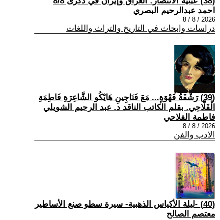
(38) عبثية الانتصار: العراق وإيران في ذكرى 8/8
احمد عبدالرحيم البصري
2026 / 8 / 8
دراسات وابحاث في التاريخ والتراث واللغات
(39) رَشْفَةُ قَهْوَةٍ... مَعَ فَنَاجِينِ هَايْكُو الشَّاعِرَةِ فَاطِمَةِ
الْفَلَّاحِي. بقلم الكاتب الناقد د. عبد الرحيم الشويلي
فاطمة الفلاحي
2026 / 8 / 8
الادب والفن
(40) -ليلة الأكياس الذهبية- سيرة سطو صنع الأساطير
معتصم الصالح