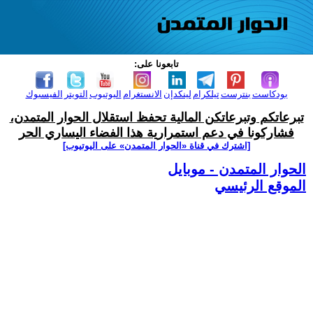
تابعونا على:
بودكاست
بنترست
تيلكرام
لينكدإن
الانستغرام
اليوتيوب
التويتر
الفيسبوك
تبرعاتكم وتبرعاتكن المالية تحفظ استقلال الحوار المتمدن،
فشاركونا في دعم استمرارية هذا الفضاء اليساري الحر
[اشترك في قناة ‫«الحوار المتمدن» على اليوتيوب]
الحوار المتمدن - موبايل
الموقع الرئيسي