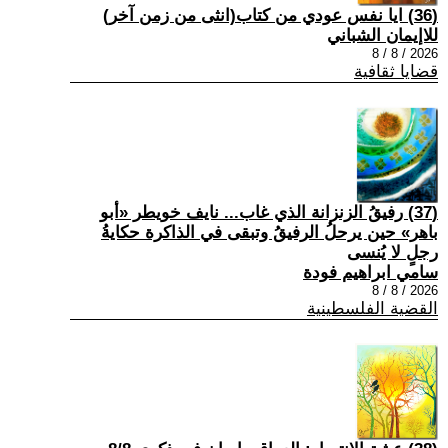
(36) ايا نفس عودي من كتاب(انثى من زمن آخر)
للاإيمان الشباني
2026 / 8 / 8
قضايا ثقافية
(37) رفيقُ الزنزانة الذي غاب... نايف خويطر «أبو
باهر» حين يرحلُ الرفيقُ وتبقى في الذاكرة حكايةُ
رجلٍ لا يُنسى
سامي ابراهيم فودة
2026 / 8 / 8
القضية الفلسطينية