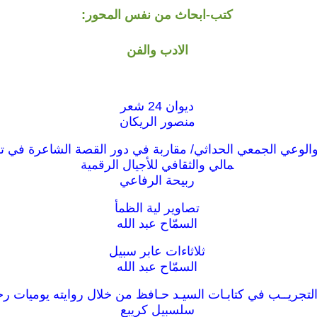
كتب-ابحاث من نفس المحور:
الادب والفن
ديوان 24 شعر
منصور الريكان
الوعي الجمعي الحداثي/ مقاربة في دور القصة الشاعرة في ت
مالي والثقافي للأجيال الرقمية
ربيحة الرفاعي
تصاوير لية الظمأ
السمّاح عبد الله
ثلاثاءات عابر سبيل
السمّاح عبد الله
التجريــب في كتابـات السيـد حـافظ من خلال روايته يوميات ر
سلسبيل كريبع