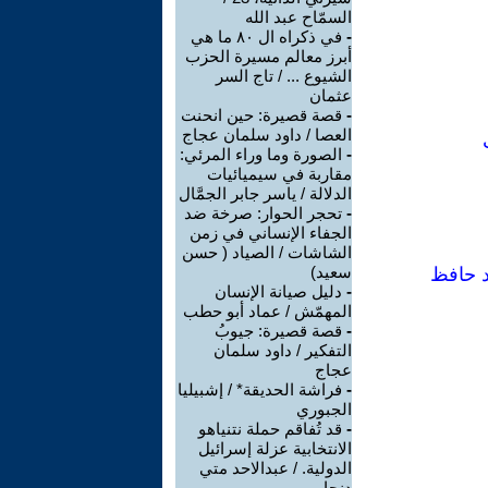
السمّاح عبد الله
-
في ذكراه ال ٨٠ ما هي
أبرز معالم مسيرة الحزب
الشيوع ... / تاج السر
عثمان
-
قصة قصيرة: حين انحنت
العصا / داود سلمان عجاج
-
الصورة وما وراء المرئي:
مقاربة في سيميائيات
الدلالة / ياسر جابر الجمَّال
-
تحجر الحوار: صرخة ضد
الجفاء الإنساني في زمن
الشاشات / الصياد ‏( حسن
سعيد‏)
د حافظ
-
دليل صيانة الإنسان
المهمّش / عماد أبو حطب
-
قصة قصيرة: جيوبُ
التفكير / داود سلمان
عجاج
-
فراشة الحديقة* / إشبيليا
الجبوري
-
قد تُفاقم حملة نتنياهو
الانتخابية عزلة إسرائيل
الدولية. / عبدالاحد متي
دنحا