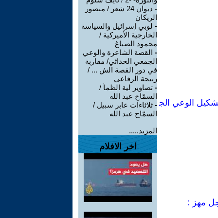
-
ديوان 24 شعر / منصور
الريكان
-
لوبي إسرائيل والسياسة
الخارجية الأميركية /
محمود الصباغ
-
القصة الشاعرة والوعي
الجمعي الحداثي/ مقاربة
في دور القصة الش ... /
ربيحة الرفاعي
-
تصاوير لية الظمأ /
السمّاح عبد الله
شكيل الوعي الج
-
ثلاثاءات عابر سبيل /
السمّاح عبد الله
المزيد.....
اخر الافلام
جل مهز :