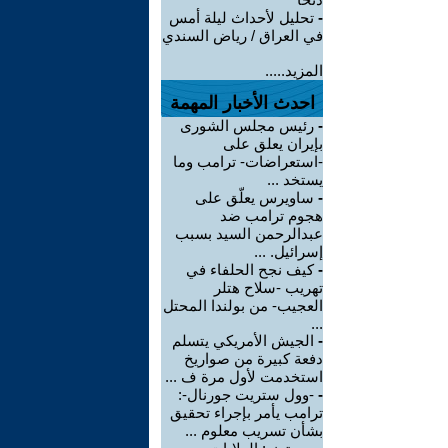
-
تحليل لأحداث ليلة أمس
في العراق / رياض السندي
المزيد.....
احدث الأخبار المهمة
-
رئيس مجلس الشورى
بإيران يعلق على
-استعراضات- ترامب وما
يستخد ...
-
ساويرس يعلّق على
هجوم ترامب ضد
عبدالرحمن السيد بسبب
إسرائيل. ...
-
كيف نجح الحلفاء في
تهريب -سلاح هتلر
العجيب- من بولندا المحتل
...
-
الجيش الأمريكي يتسلم
دفعة كبيرة من صواريخ
استخدمت لأول مرة ف ...
-
-وول ستريت جورنال-:
ترامب يأمر بإجراء تحقيق
بشأن تسريب معلوم ...