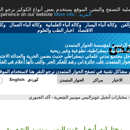
ة التصفح والنشر، الموقع يستخدم بعض أنواع الكوكيز نرجو النق
More info - المزيد
experience on our website
الفن
-
وكالة أنباء اليسار
-
وكالة أنباء العلمانية
-
وكالة أنباء العمال
-
وكا
الاقتصاد
-
اخبار الطب والعلوم
 الرئيسي لمؤسسة الحوار المتمدن
، علمانية، ديمقراطية، تطوعية وغير ربحية
ل مجتمع مدني علماني ديمقراطي حديث يضمن الحرية والعدالة الاجتم
حوار المتمدن على جائزة ابن رشد للفكر الحر والتى نالها أعلام في الفك
م مشاكل تقنية في تصفح الحوار المتمدن نرجو النقر هنا لاستخدام الموقع
كوردي
English
الاخبار
مراكز
الحوار المتمدن
- مختارات أنخيل غونزاليس مونييز الشعرية - أكد الجبوري
مختارات أنخيل غونزاليس مونييز الشعرية