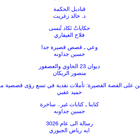
قناديل الحكمة
د. خالد زغريت
حكاياتْ تَكاد تُنسى
فلاح العيفاري
وعي ـ قصص قصيرة جدا
حسين جداونه
ديوان 23 الحاوي والعصفور
منصور الريكان
ن على القصة القصيرة: تأملات نقدية في تسع رؤى قصصية من
حميد عقبي
كتابنا ـ كتابات غير.. ساخرة
حسين جداونه
رسالة الى عام 3026
ايه رياض الجبوري