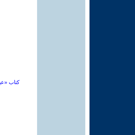
كتاب «عي