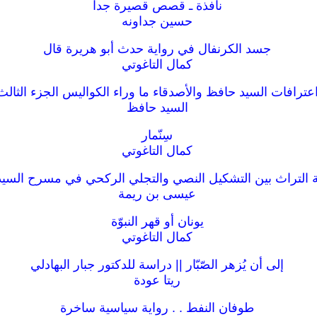
نافذة ـ قصص قصيرة جدا
حسين جداونه
جسد الكرنفال في رواية حدث أبو هريرة قال
كمال التاغوتي
عترافات السيد حافظ والأصدقاء ما وراء الكواليس الجزء الثالث
السيد حافظ
سِنّمار
كمال التاغوتي
التراث بين التشكيل النصي والتجلي الركحي في مسرح السي
عيسى بن ريمة
يونان أو قهر النبوّة
كمال التاغوتي
إلى أن يُزهر الصّبّار || دراسة للدكتور جبار البهادلي
ريتا عودة
طوفان النفط . . رواية سياسية ساخرة