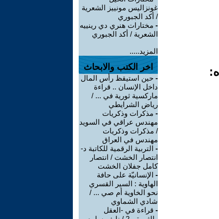
غونزاليس مونييز الشعرية
/ أكد الجبوري
-
مختارات هنري دي رينييه
الشعرية / أكد الجبوري
المزيد.....
اخر الكتب والابحاث
ه:
-
حين استيقظ رأس المال
داخل الإنسان .. قراءة
ماركسية ثورية في ... /
رياض الشرايطي
-
مذكرات وذكريات
مهندس عراقي في السويد
/ مذكرات وذكريات
مهندس في العراق
-
التربية الرقمية للكاتبة د-
انتصار الخشت / انتصار
كامل جفلان الخشت
-
الإنسانيّة على حافة
الهاوية : السير القسري
نحو الخاوية أم صي ... /
شادي الشماوي
-
قراءة في -العقل
والثورة- -2 / نايف سلوم