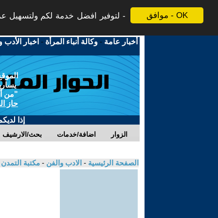
موافق - OK
لتوفير افضل خدمة لكم ولتسهيل عملي
أخبار عامة
-
وكالة أنباء المرأة
-
اخبار الأدب و
الموقع
يسارية
"من أج
حاز ال
إذا لديك
الزوار
اضافة/خدمات
بحث/الارشيف
الصفحة الرئيسية
-
الادب والفن
-
مكتبة التمدن