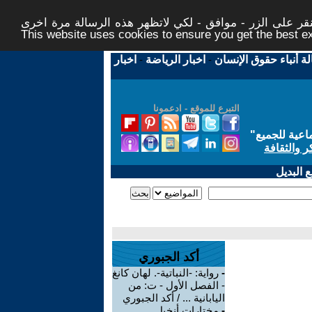
ر على الزر - موافق - لكي لاتظهر هذه الرسالة مرة اخرى -
This website uses cookies to ensure you get the best 
لة أنباء حقوق الإنسان
-
اخبار الرياضة
-
اخبار
التبرع للموقع - ادعمونا
اعية للجميع
"
ر والثقافة
 البديل
أكد الجبوري
-
رواية: -النباتية-. لهان كانغ
- الفصل الأول - ت: من
اليابانية ... / أكد الجبوري
-
مختارات أنخيل