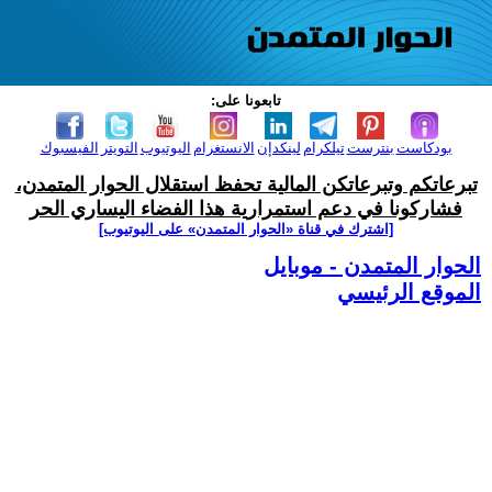
تابعونا على:
بودكاست
بنترست
تيلكرام
لينكدإن
الانستغرام
اليوتيوب
التويتر
الفيسبوك
تبرعاتكم وتبرعاتكن المالية تحفظ استقلال الحوار المتمدن،
فشاركونا في دعم استمرارية هذا الفضاء اليساري الحر
[اشترك في قناة ‫«الحوار المتمدن» على اليوتيوب]
الحوار المتمدن - موبايل
الموقع الرئيسي