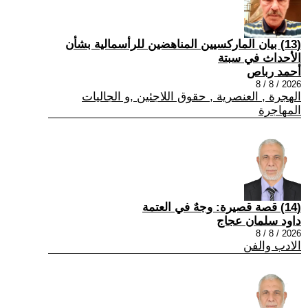
(13) بيان الماركسيين المناهضين للرأسمالية بشأن
الأحداث في سبتة
أحمد رباص
2026 / 8 / 8
الهجرة , العنصرية , حقوق اللاجئين ,و الجاليات
المهاجرة
(14) قصة قصيرة: وجهٌ في العتمة
داود سلمان عجاج
2026 / 8 / 8
الادب والفن