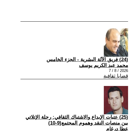
(24) فريق الآلة البشرية - الجزء الخامس
محمد عبد الكريم يوسف
2026 / 8 / 7
قضايا ثقافية
(25) عتبات الإبداع والاشتباك الثقافي: رحلة الإتلاتي
بين منصات النقد وهموم المجتمع(9-10)
عطا درغام