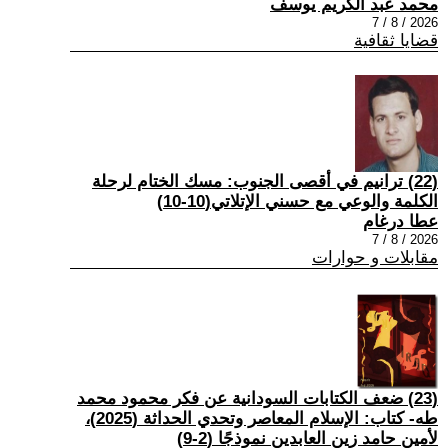
محمد عبد الكريم يوسف
2026 / 8 / 7
قضايا ثقافية
(22) ترانيم في أقصى الجنوب: مسك الختام لرحلة
الكلمة والوعي مع حسني الإتلاتي(10-10)
عطا درغام
2026 / 8 / 7
مقابلات و حوارات
(23) ضعف الكتابات السودانية عن فكر محمود محمد
طه- كتاب: الإسلام المعاصر وتحدي الحداثة (2025)،
لأمين حامد زين العابدين نموذجًا (2-9)