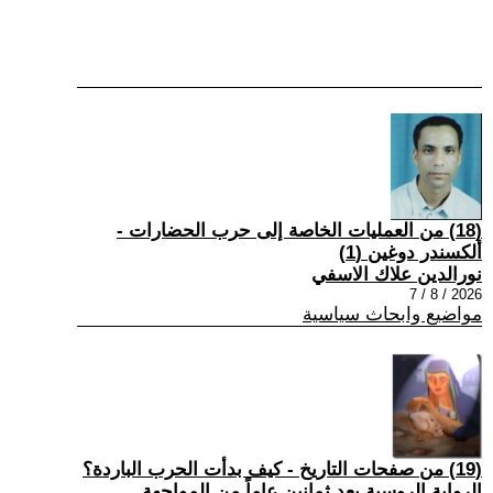
(18) من العمليات الخاصة إلى حرب الحضارات -
ألكسندر دوغين (1)
نورالدين علاك الاسفي
2026 / 8 / 7
مواضيع وابحاث سياسية
(19) من صفحات التاريخ - كيف بدأت الحرب الباردة؟
الرواية الروسية بعد ثمانين عاماً من المواجهة