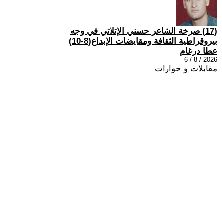
(17) صرخة الشاعر حسني الإتلاتي في وجه
بيروقراطية الثقافة ومقايضات الإبداع(8-10)
عطا درغام
2026 / 8 / 6
مقابلات و حوارات