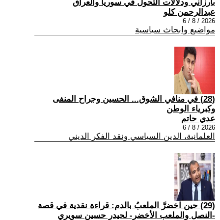
بارزاني ودلالات التحول في سوريا والعراق
عبدالرحمن كلو
2026 / 8 / 6
مواضيع وابحاث سياسية
(28) في منافي الشوق... الحسين وجراح المنفى
وكبرياء الوطن
عدي حاتم
2026 / 8 / 6
العلمانية، الدين السياسي ونقد الفكر الديني
(29) حين اخضرَّ الملعبُ بالدم: قراءة نقدية في قصة
-النصل والملعب الأخضر- لحيدر حسين سويري