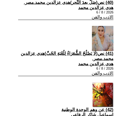
(40) نص(صَلِّ بعدَ النَّحر)هدى عزالدين محمد.مصر.
هدى عزالدين محمد
2026 / 8 / 6
الادب والفن
(41) نص(لَا يَصْلُحُ الشُّعَرَاءُ لِلُعْبَةِ الحُبِّ)هدى عزالدين
محمد.مصر.
هدى عزالدين محمد
2026 / 8 / 6
الادب والفن
(42) عن وهم الوحدة الوطنية
اسماعيل شاكر الرفاعي