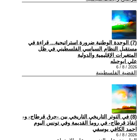
(7) الوحدة الوطنية ضرورة استراتيجية... قراءة في
مستقبل النظام السياسي الفلسطيني في ظل
المتغيرات الإقليمية والدولية
علي ابوحبله
2026 / 8 / 6
القضية الفلسطينية
(8) في التوتر التاريخي التاريخي بين -حرق قرطاج- و-
إنقاذ قرطاج- في روما القديمة وفي تونس اليوم
احمد الكافي يوسفي
2026 / 8 / 6