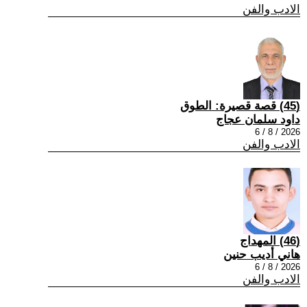
الادب والفن
(45) قصة قصيرة: الطوق
داود سلمان عجاج
2026 / 8 / 6
الادب والفن
(46) المهداج
هاني أديب حنين
2026 / 8 / 6
الادب والفن