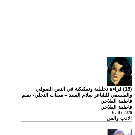
(18) قراءة تحليلية وتفكيكية في النص الصوفي
والفلسفي للشاعر سلام السيد – ميقات التجلي- بقلم
فاطمة الفلاحي
فاطمة الفلاحي
2026 / 8 / 6
الادب والفن