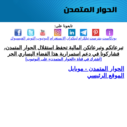
تابعونا على:
بودكاست
بنترست
تيلكرام
لينكدإن
الانستغرام
اليوتيوب
التويتر
الفيسبوك
تبرعاتكم وتبرعاتكن المالية تحفظ استقلال الحوار المتمدن،
فشاركونا في دعم استمرارية هذا الفضاء اليساري الحر
[اشترك في قناة ‫«الحوار المتمدن» على اليوتيوب]
الحوار المتمدن - موبايل
الموقع الرئيسي