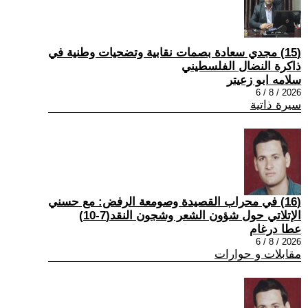
(15) مجدي سعادة بصمات نقابية وتضحيات وطنية في
ذاكرة النضال الفلسطيني
سلامه ابو زعيتر
2026 / 8 / 6
سيرة ذاتية
(16) في محراب القصيدة وصومعة الرفض: مع حسني
الإتلاتي حول شؤون الشعر وشجون النقد(7-10)
عطا درغام
2026 / 8 / 6
مقابلات و حوارات