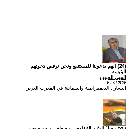
(24) انهم يدعوننا للمستنقع ونحن نرفض دعوتهم
البئيسة
التيتي الحبيب
2026 / 8 / 6
اليسار , الديمقراطية والعلمانية في المغرب العربي
(25) رحيلُ السَّندِ المُقاوم... مصطفى ميسرة نصر: