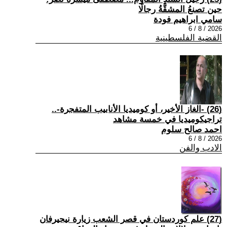
حين تصنعُ المشقَّةُ رجالًا
سامي ابراهيم فودة
2026 / 8 / 6
القضية الفلسطينية
(26) -الغاز الأخير، أو كوميديا الأنابيب المتفجرة-..
تراجيكوميديا في خمسة مشاهد
احمد صالح سلوم
2026 / 8 / 6
الادب والفن
(27) علم كوردستان في قصر الشعب زيارة نيجيرفان