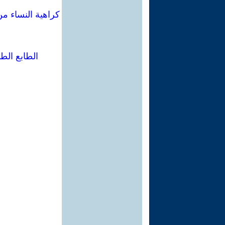
كراهية النساء من
الطابع الط