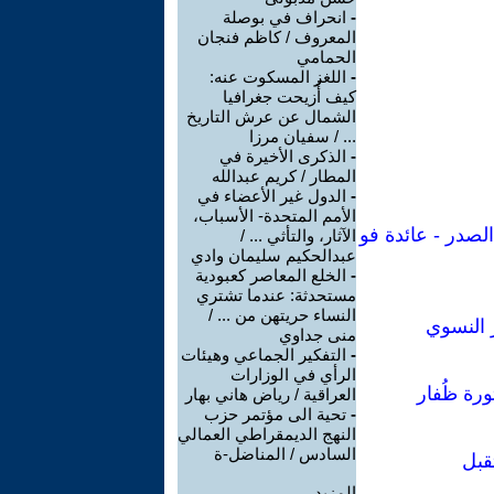
-
انحراف في بوصلة
المعروف / كاظم فنجان
الحمامي
-
اللغز المسكوت عنه:
كيف أُزيحت جغرافيا
الشمال عن عرش التاريخ
... / سفيان مرزا
-
الذكرى الأخيرة في
المطار / كريم عبدالله
-
الدول غير الأعضاء في
الأمم المتحدة- الأسباب،
لصدر - عائدة فو
الآثار، والتأثي ... /
عبدالحكيم سليمان وادي
-
الخلع المعاصر كعبودية
مستحدثة: عندما تشتري
النساء حريتهن من ... /
 النسوي
منى جداوي
-
التفكير الجماعي وهيئات
الرأي في الوزارات
ورة ظُفار
العراقية / رياض هاني بهار
-
تحية الى مؤتمر حزب
النهج الديمقراطي العمالي
السادس / المناضل-ة
قبل
المزيد.....