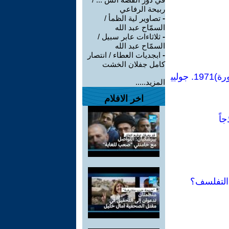
ربيحة الرفاعي
-
تصاوير لية الظمأ /
السمّاح عبد الله
-
ثلاثاءات عابر سبيل /
السمّاح عبد الله
-
ابجديات العطاء / انتصار
كامل جفلان الخشت
بمناسبة 8مارس اليوم العالمى للمرأة ننشر:مقتطف من كتاب (النساء: أطول ثورة)1971. جوليي
المزيد.....
اخر الافلام
اً
 التفلسف؟