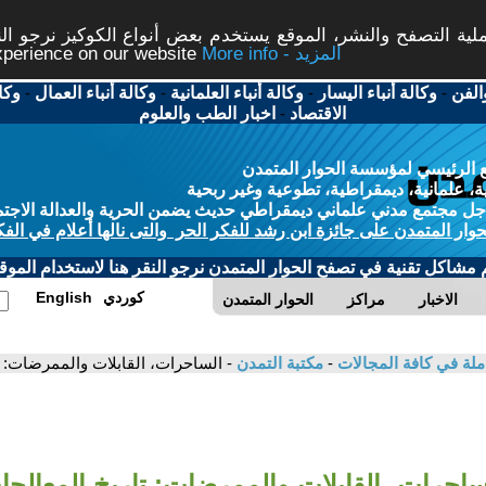
ة التصفح والنشر، الموقع يستخدم بعض أنواع الكوكيز نرجو النق
More info - المزيد
experience on our website
الفن
-
وكالة أنباء اليسار
-
وكالة أنباء العلمانية
-
وكالة أنباء العمال
-
وكا
الاقتصاد
-
اخبار الطب والعلوم
 الرئيسي لمؤسسة الحوار المتمدن
، علمانية، ديمقراطية، تطوعية وغير ربحية
ل مجتمع مدني علماني ديمقراطي حديث يضمن الحرية والعدالة الاجتم
حوار المتمدن على جائزة ابن رشد للفكر الحر والتى نالها أعلام في الفك
م مشاكل تقنية في تصفح الحوار المتمدن نرجو النقر هنا لاستخدام الموقع
كوردي
English
الاخبار
مراكز
الحوار المتمدن
ملة في كافة المجالات
-
مكتبة التمدن
- الساحرات، القابلات والممرضات: تا
ساحرات، القابلات والممرضات: تاريخ المعالِج