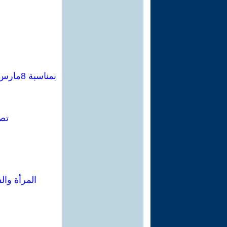
تصا
المرأة وال