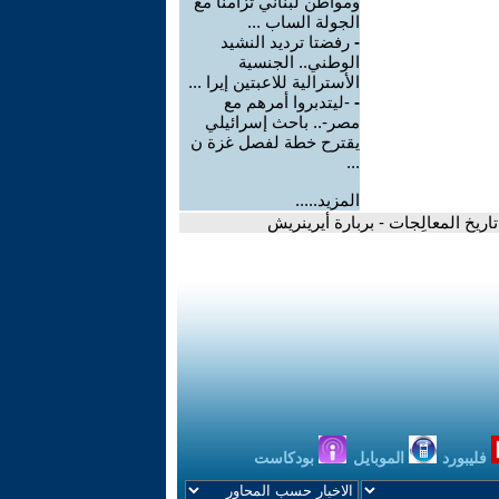
ومواطن لبناني تزامناً مع
الجولة الساب ...
-
رفضتا ترديد النشيد
الوطني.. الجنسية
الأسترالية للاعبتين إيرا ...
-
-ليتدبروا أمرهم مع
مصر-.. باحث إسرائيلي
يقترح خطة لفصل غزة ن
...
المزيد.....
ريخ المعالِجات - بربارة أيرينريش
فليبورد
الموبايل
بودكاست