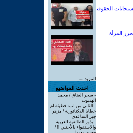
ستجابات الحقوقي
حرر المرأة
المزيد.....
احدث المواضيع
-
سحر العناق / محمد
الهنبوت
-
الثاني من اب: خطيئة ام
خطايا الدكتاتورية / مزهر
جبر الساعدي
-
بذور الطائفية العربية
والاستقواء بالأجنبي !! /
حسن مدبولى