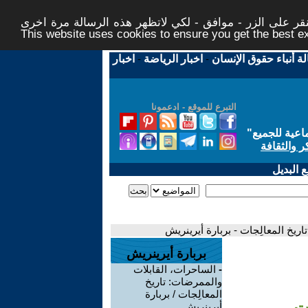
ر على الزر - موافق - لكي لاتظهر هذه الرسالة مرة اخرى -
This website uses cookies to ensure you get the best 
لة أنباء حقوق الإنسان
-
اخبار الرياضة
-
اخبار
التبرع للموقع - ادعمونا
اعية للجميع
"
ر والثقافة
 البديل
ريخ المعالِجات - بربارة أيرينريش
بربارة أيرينريش
-
الساحرات، القابلات
والممرضات: تاريخ
المعالِجات / بربارة
ات
أيرينريش