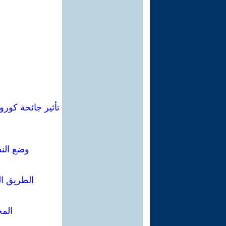
تأثير جائحة كورو
وضع النس
الطريق ال
المخ