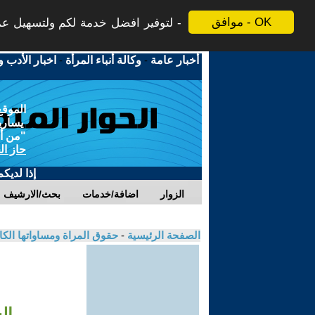
موافق - OK
لتوفير افضل خدمة لكم ولتسهيل عملي
أخبار عامة
-
وكالة أنباء المرأة
-
اخبار الأدب و
الموقع
يسارية
"من أج
حاز ال
إذا لديك
الزوار
اضافة/خدمات
بحث/الارشيف
الصفحة الرئيسية
-
حقوق المراة ومساواتها الكا
ال