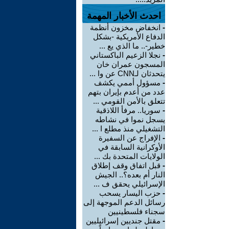
احدث الأخبار المهمة
-
انخفاض مخزون أنظمة
الدفاع الأمريكية -بشكل
خطير-.. ما الذي يع ...
-
نجلا الزعيم الباكستاني
المسجون عمران خان
يتحدثان لـCNN عن وا ...
-
مسؤول أممي يكشف
عدد من أعدم بإيران بتهم
تتعلق بالأمن القومي ...
-
سوريا.. مرفأ اللاذقية
يسجل نموا في نشاطه
التشغيلي منذ مطلع ا ...
-
الإفراج عن السفيرة
الأوكرانية السابقة في
الولايات المتحدة بك ...
-
قبل اتفاق وقف إطلاق
النار أم بعده؟.. الجيش
الإسرائيلي يحقق ف ...
-
حزب اليسار يسحب
رسائل الدعم الموجهة إلى
سجناء فلسطينيين
-
مقتل جنديين إسرائيليين