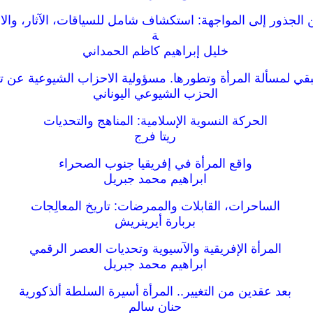
 الجذور إلى المواجهة: استكشاف شامل للسياقات، الآثار، والا
ة
خليل إبراهيم كاظم الحمداني
بقي لمسألة المرأة وتطورها. مسؤولية الاحزاب الشيوعية عن ت
الحزب الشيوعي اليوناني
الحركة النسوية الإسلامية: المناهج والتحديات
ريتا فرج
واقع المرأة في إفريقيا جنوب الصحراء
ابراهيم محمد جبريل
الساحرات، القابلات والممرضات: تاريخ المعالِجات
بربارة أيرينريش
المرأة الإفريقية والآسيوية وتحديات العصر الرقمي
ابراهيم محمد جبريل
بعد عقدين من التغيير.. المرأة أسيرة السلطة ألذكورية
حنان سالم