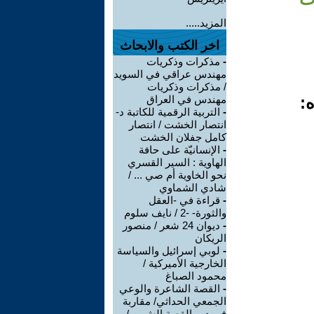
المزيد.....
اخر الكتب والابحاث
-
مذكرات وذكريات
مهندس عراقي في السويد
/ مذكرات وذكريات
ه:
مهندس في العراق
-
التربية الرقمية للكاتبة د-
انتصار الخشت / انتصار
كامل جفلان الخشت
-
الإنسانيّة على حافة
الهاوية : السير القسري
نحو الخاوية أم صي ... /
شادي الشماوي
-
قراءة في -العقل
والثورة- -2 / نايف سلوم
-
ديوان 24 شعر / منصور
الريكان
-
لوبي إسرائيل والسياسة
الخارجية الأميركية /
محمود الصباغ
-
القصة الشاعرة والوعي
الجمعي الحداثي/ مقاربة
في دور القصة الش ... /