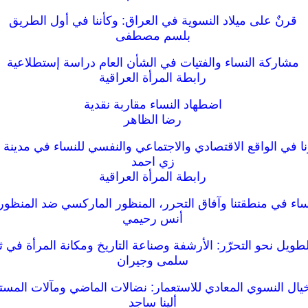
قرنٌ على ميلاد النسوية في العراق: وكأننا في أول الطريق
بلسم مصطفى
مشاركة النساء والفتيات في الشأن العام دراسة إستطلاعية
رابطة المرأة العراقية
اضطهاد النساء مقاربة نقدية
رضا الظاهر
نا في الواقع الاقتصادي والاجتماعي والنفسي للنساء في مدينة ا
زي احمد
رابطة المرأة العراقية
اء في منطقتنا وآفاق التحرر، المنظور الماركسي ضد المنظور
أنس رحيمي
طويل نحو التحرّر: الأرشفة وصناعة التاريخ ومكانة المرأة في ث
سلمى وجيران
يال النسوي المعادي للاستعمار: نضالات الماضي ومآلات المست
ألينا ساجد