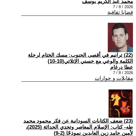
محمد عبد الكريم يوسف
2026 / 8 / 7
قضايا ثقافية
(22) ترانيم في أقصى الجنوب: مسك الختام لرحلة
الكلمة والوعي مع حسني الإتلاتي(10-10)
عطا درغام
2026 / 8 / 7
مقابلات و حوارات
(23) ضعف الكتابات السودانية عن فكر محمود محمد
طه- كتاب: الإسلام المعاصر وتحدي الحداثة (2025)،
لأمين حامد زين العابدين نموذجًا (2-9)