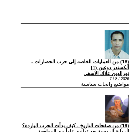
(18) من العمليات الخاصة إلى حرب الحضارات -
ألكسندر دوغين (1)
نورالدين علاك الاسفي
2026 / 8 / 7
مواضيع وابحاث سياسية
(19) من صفحات التاريخ - كيف بدأت الحرب الباردة؟
الرواية الروسية بعد ثمانين عاماً من المواجهة