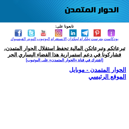
تابعونا على:
بودكاست
بنترست
تيلكرام
لينكدإن
الانستغرام
اليوتيوب
التويتر
الفيسبوك
تبرعاتكم وتبرعاتكن المالية تحفظ استقلال الحوار المتمدن،
فشاركونا في دعم استمرارية هذا الفضاء اليساري الحر
[اشترك في قناة ‫«الحوار المتمدن» على اليوتيوب]
الحوار المتمدن - موبايل
الموقع الرئيسي