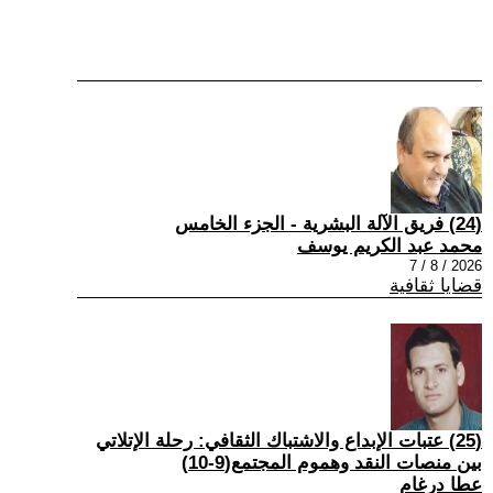
(24) فريق الآلة البشرية - الجزء الخامس
محمد عبد الكريم يوسف
2026 / 8 / 7
قضايا ثقافية
(25) عتبات الإبداع والاشتباك الثقافي: رحلة الإتلاتي
بين منصات النقد وهموم المجتمع(9-10)
عطا درغام