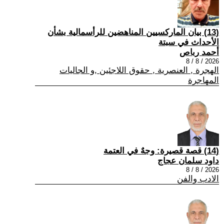
(13) بيان الماركسيين المناهضين للرأسمالية بشأن
الأحداث في سبتة
أحمد رباص
2026 / 8 / 8
الهجرة , العنصرية , حقوق اللاجئين ,و الجاليات
المهاجرة
(14) قصة قصيرة: وجهٌ في العتمة
داود سلمان عجاج
2026 / 8 / 8
الادب والفن