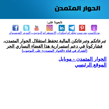
تابعونا على:
بودكاست
بنترست
تيلكرام
لينكدإن
الانستغرام
اليوتيوب
التويتر
الفيسبوك
تبرعاتكم وتبرعاتكن المالية تحفظ استقلال الحوار المتمدن،
فشاركونا في دعم استمرارية هذا الفضاء اليساري الحر
[اشترك في قناة ‫«الحوار المتمدن» على اليوتيوب]
الحوار المتمدن - موبايل
الموقع الرئيسي