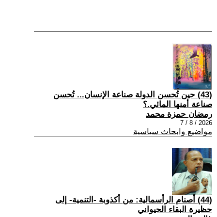
(43) حين تُحسن الدولة صناعة الإنسان... تُحسن
صناعة أمنها المائي.؟
رمضان حمزة محمد
2026 / 8 / 7
مواضيع وابحاث سياسية
(44) أصنام الرأسمالية: من أكذوبة -التنمية- إلى
حظيرة البقاء الحيواني