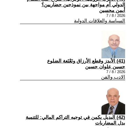
الدولي أم مواجهة بين نموذجين حضاريين؟
أيمن محسين
2026 / 8 / 7
السياسة والعلاقات الدولية
(41) الأيدز وقطع الأرزاق ونَعْنَعة الضلوع
حسين علوان حسين
2026 / 8 / 7
الادب والفن
(42) البديل يكمن في توجيه التراكم المالي: للتنمية
بدل المضاربات