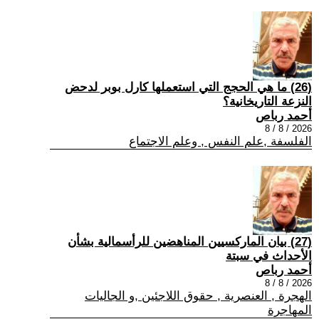
(26) ما هي الحجج التي استعملها كارل بوبر لدحض
النزعة التاريخانية؟
أحمد رباص
2026 / 8 / 8
الفلسفة ,علم النفس , وعلم الاجتماع
(27) بيان الماركسيين المناهضين للرأسمالية بشأن
الأحداث في سبتة
أحمد رباص
2026 / 8 / 8
الهجرة , العنصرية , حقوق اللاجئين ,و الجاليات
المهاجرة