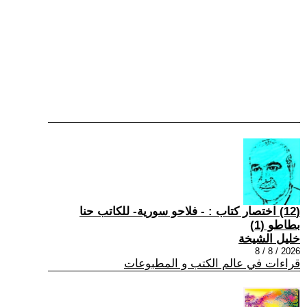
(12) اختصار كتاب : - فلاحو سورية- للكاتب حنا
بطاطو (1)
خليل الشيخة
2026 / 8 / 8
قراءات في عالم الكتب و المطبوعات