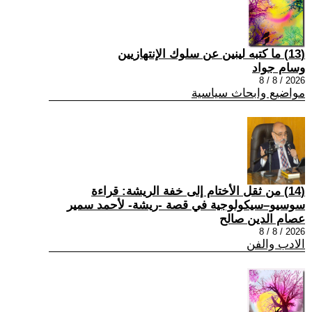
(13) ما كتبه لينين عن سلوك الإنتهازيين
وسام جواد
2026 / 8 / 8
مواضيع وابحاث سياسية
(14) من ثقل الأختام إلى خفة الريشة: قراءة
سوسيو–سيكولوجية في قصة -ريشة- لأحمد سمير
عصام الدين صالح
2026 / 8 / 8
الادب والفن