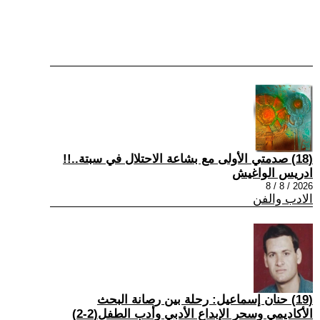
(18) صدمتي الأولى مع بشاعة الاحتلال في سبتة..!!
ادريس الواغيش
2026 / 8 / 8
الادب والفن
(19) حنان إسماعيل: رحلة بين رصانة البحث
الأكاديمي وسحر الإبداع الأدبي وأدب الطفل(2-2)