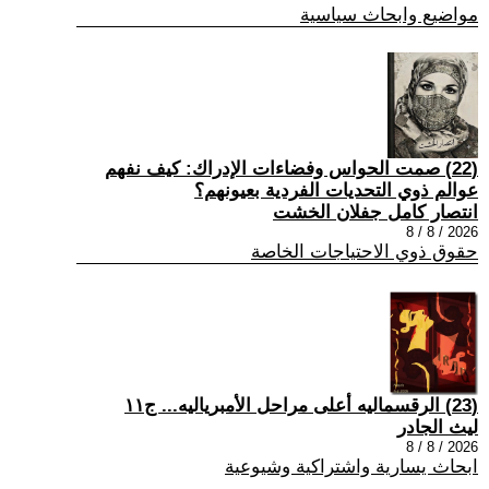
مواضيع وابحاث سياسية
(22) صمت الحواس وفضاءات الإدراك: كيف نفهم
عوالم ذوي التحديات الفردية بعيونهم؟
انتصار كامل جفلان الخشت
2026 / 8 / 8
حقوق ذوي الاحتياجات الخاصة
(23) الرقسماليه أعلى مراحل الأمبرياليه... ج١١
ليث الجادر
2026 / 8 / 8
ابحاث يسارية واشتراكية وشيوعية