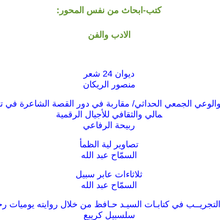
كتب-ابحاث من نفس المحور:
الادب والفن
ديوان 24 شعر
منصور الريكان
الوعي الجمعي الحداثي/ مقاربة في دور القصة الشاعرة في ت
مالي والثقافي للأجيال الرقمية
ربيحة الرفاعي
تصاوير لية الظمأ
السمّاح عبد الله
ثلاثاءات عابر سبيل
السمّاح عبد الله
التجريــب في كتابـات السيـد حـافظ من خلال روايته يوميات ر
سلسبيل كريبع