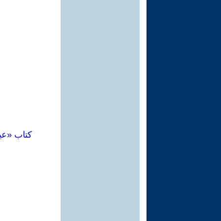
كتاب «عي