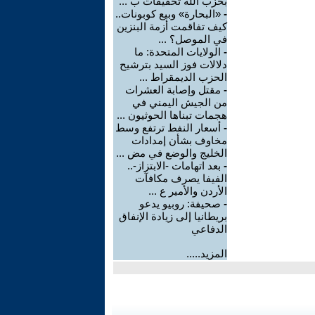
بحزب الله تحقيقات ب ...
-
«البحارة» وبيع كوبونات..
كيف تفاقمت أزمة البنزين
في الموصل؟ ...
-
الولايات المتحدة: ما
دلالات فوز السيد بترشيح
الحزب الديمقراط ...
-
مقتل وإصابة العشرات
من الجيش اليمني في
هجمات تبناها الحوثيون ...
-
أسعار النفط ترتفع وسط
مخاوف بشأن إمدادات
الخليج والوضع في مض ...
-
بعد اتهامات -الابتزاز-..
الفيفا يصرف مكافآت
الأردن والأمير ع ...
-
صحيفة: روبيو يدعو
بريطانيا إلى زيادة الإنفاق
الدفاعي
المزيد.....