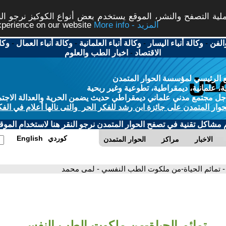
ة التصفح والنشر، الموقع يستخدم بعض أنواع الكوكيز نرجو النق
More info - المزيد
experience on our website
الفن
-
وكالة أنباء اليسار
-
وكالة أنباء العلمانية
-
وكالة أنباء العمال
-
وكا
الاقتصاد
-
اخبار الطب والعلوم
 الرئيسي لمؤسسة الحوار المتمدن
، علمانية، ديمقراطية، تطوعية وغير ربحية
ل مجتمع مدني علماني ديمقراطي حديث يضمن الحرية والعدالة الاجتم
حوار المتمدن على جائزة ابن رشد للفكر الحر والتى نالها أعلام في الفك
م مشاكل تقنية في تصفح الحوار المتمدن نرجو النقر هنا لاستخدام الموقع
كوردي
English
الاخبار
مراكز
الحوار المتمدن
- تمائم الحياة-من ملكوت الطب النفسي - لمى محمد
تمائم الحياة-من ملكوت الطب النفسي