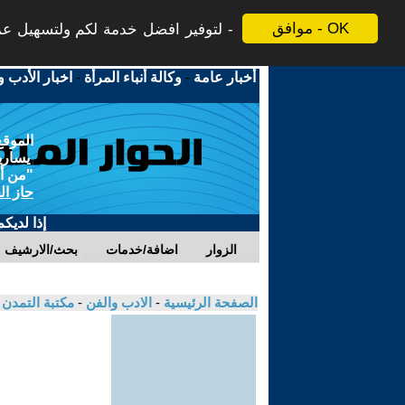
موافق - OK
لتوفير افضل خدمة لكم ولتسهيل عملي
أخبار عامة
-
وكالة أنباء المرأة
-
اخبار الأدب و
الموقع
يسارية
"من أج
حاز ال
إذا لديك
الزوار
اضافة/خدمات
بحث/الارشيف
الصفحة الرئيسية
-
الادب والفن
-
مكتبة التمدن