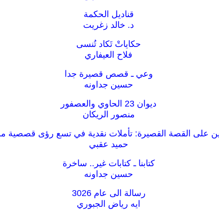
قناديل الحكمة
د. خالد زغريت
حكاياتْ تَكاد تُنسى
فلاح العيفاري
وعي ـ قصص قصيرة جدا
حسين جداونه
ديوان 23 الحاوي والعصفور
منصور الريكان
ن على القصة القصيرة: تأملات نقدية في تسع رؤى قصصية من
حميد عقبي
كتابنا ـ كتابات غير.. ساخرة
حسين جداونه
رسالة الى عام 3026
ايه رياض الجبوري