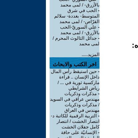
بالأزرق- / لمى محمد
-
الحب في شرق
المتوسط- بغددة- سلالم
القرّاص- / لمى محمد
-
علي السوريّ-الحب
بالأزرق- / لمى محمد
-
جدائل الثالوث المحرم /
ه:
لمى محمد
المزيد.....
اخر الكتب والابحاث
-
حين استيقظ رأس المال
داخل الإنسان .. قراءة
ماركسية ثورية في ... /
رياض الشرايطي
-
مذكرات وذكريات
مهندس عراقي في السويد
/ مذكرات وذكريات
مهندس في العراق
-
التربية الرقمية للكاتبة د-
انتصار الخشت / انتصار
كامل جفلان الخشت
-
الإنسانيّة على حافة
الهاوية : السير القسري