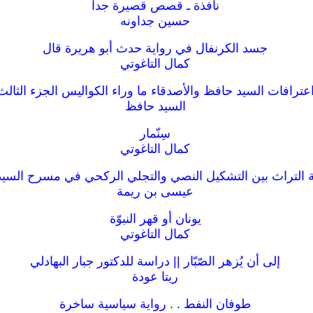
نافذة ـ قصص قصيرة جدا
حسين جداونه
جسد الكرنفال في رواية حدث أبو هريرة قال
كمال التاغوتي
عترافات السيد حافظ والأصدقاء ما وراء الكواليس الجزء الثالث
السيد حافظ
سِنّمار
كمال التاغوتي
التراث بين التشكيل النصي والتجلي الركحي في مسرح السي
عيسى بن ريمة
يونان أو قهر النبوّة
كمال التاغوتي
إلى أن يُزهر الصّبّار || دراسة للدكتور جبار البهادلي
ريتا عودة
طوفان النفط . . رواية سياسية ساخرة