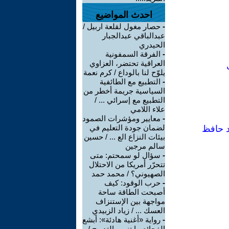
احدث المواضيع
-
حصار مغول لقلعة اربيل /
عبدالباقي عبدالجبار
الحيدري
-
الفرقة السمفونية
العراقية تحتضر، العزاوي
يلوّح لنا بالوداع / كرم نعمة
-
التطبيع مع الطائفية
السياسية جريمة أخطر من
التطبيع مع إسرائي ... /
علاء اللامي
-
معايير ومؤشرات الصمود
لضمان جودة التعليم في
د حافظ
بيئات النزاع الع ... / حسين
سالم مرجين
-
سؤال لو سمحتم: متى
تتحرّر أمريكا من الاحتلال
الصهيوني؟ / محمد حمد
-
حرب الوقود: كيف
أصبحت الطاقة ساحة
مواجهة بين الإستنزاف
العسك ... / زياد الزبيدي
-
رواية «أغنية هادئة»: أبشع
الفجائع ما تنمو بالتدريج /