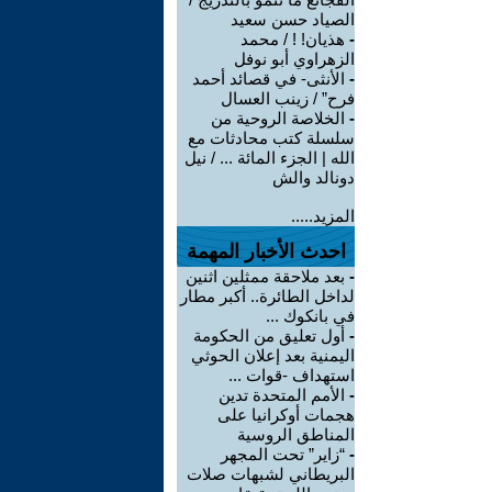
الصياد حسن سعيد
-
هذيان! ! / محمد
الزهراوي أبو نوفل
-
الأنثى- في قصائد أحمد
فرح” / زينب العسال
-
الخلاصة الروحية من
سلسلة كتب محادثات مع
الله | الجزء المائة ... / نيل
دونالد والش
المزيد.....
احدث الأخبار المهمة
-
بعد ملاحقة ممثلين اثنين
لداخل الطائرة.. أكبر مطار
في بانكوك ...
-
أول تعليق من الحكومة
اليمنية بعد إعلان الحوثي
استهداف -قوات ...
-
الأمم المتحدة تدين
هجمات أوكرانيا على
المناطق الروسية
-
“زاير” تحت المجهر
البريطاني لشبهات صلات