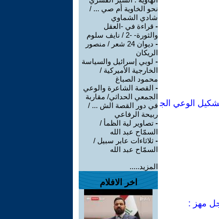
نحو الخاوية أم صي ... /
شادي الشماوي
-
قراءة في -العقل
والثورة- -2 / نايف سلوم
-
ديوان 24 شعر / منصور
الريكان
-
لوبي إسرائيل والسياسة
الخارجية الأميركية /
محمود الصباغ
-
القصة الشاعرة والوعي
الجمعي الحداثي/ مقاربة
شكيل الوعي الج
في دور القصة الش ... /
ربيحة الرفاعي
-
تصاوير لية الظمأ /
السمّاح عبد الله
-
ثلاثاءات عابر سبيل /
السمّاح عبد الله
المزيد.....
اخر الافلام
جل مهز :