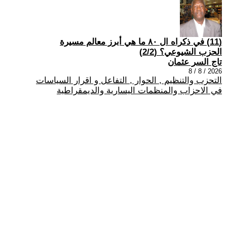
(11) في ذكراه ال ٨٠ ما هي أبرز معالم مسيرة
الحزب الشيوعي؟ (2/2)
تاج السر عثمان
2026 / 8 / 8
التحزب والتنظيم , الحوار , التفاعل و اقرار السياسات
في الاحزاب والمنظمات اليسارية والديمقراطية