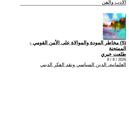
الادب والفن
(5) مخاطر المودة والموالاة على الأمن القومي -
الممتحنة
طلعت خيري
2026 / 8 / 8
العلمانية، الدين السياسي ونقد الفكر الديني