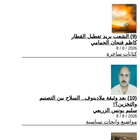
(9) الشعب يريد تعطيل القطار
كاظم فنجان الحمامي
2026 / 8 / 8
كتابات ساخرة
(10) بعد وثيقة ملادينوف.. السلاح بين التصنيم
والتخزين؟!
سليم يونس الزريعي
2026 / 8 / 8
مواضيع وابحاث سياسية