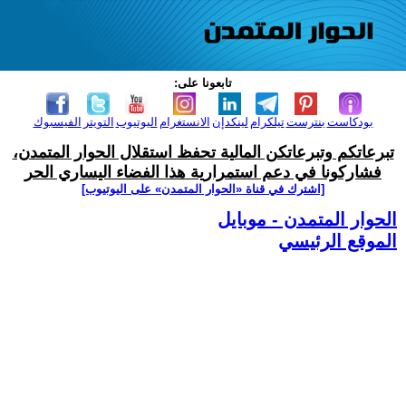
تابعونا على:
بودكاست
بنترست
تيلكرام
لينكدإن
الانستغرام
اليوتيوب
التويتر
الفيسبوك
تبرعاتكم وتبرعاتكن المالية تحفظ استقلال الحوار المتمدن،
فشاركونا في دعم استمرارية هذا الفضاء اليساري الحر
[اشترك في قناة ‫«الحوار المتمدن» على اليوتيوب]
الحوار المتمدن - موبايل
الموقع الرئيسي