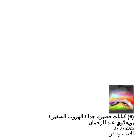
(6) كتابات قصيرة جدا / الهروب الصغير /
بويعلاوي عبد الرحمان
2026 / 8 / 8
الادب والفن