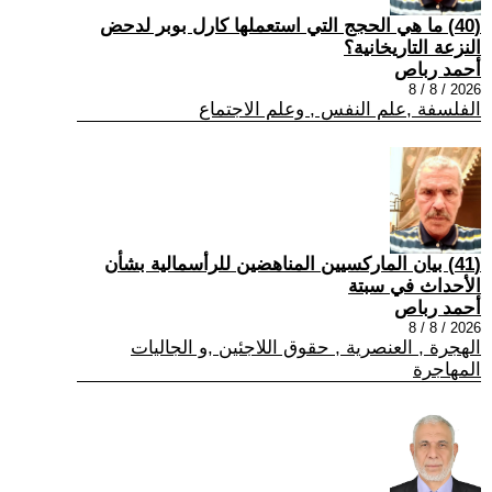
(40) ما هي الحجج التي استعملها كارل بوبر لدحض
النزعة التاريخانية؟
أحمد رباص
2026 / 8 / 8
الفلسفة ,علم النفس , وعلم الاجتماع
(41) بيان الماركسيين المناهضين للرأسمالية بشأن
الأحداث في سبتة
أحمد رباص
2026 / 8 / 8
الهجرة , العنصرية , حقوق اللاجئين ,و الجاليات
المهاجرة