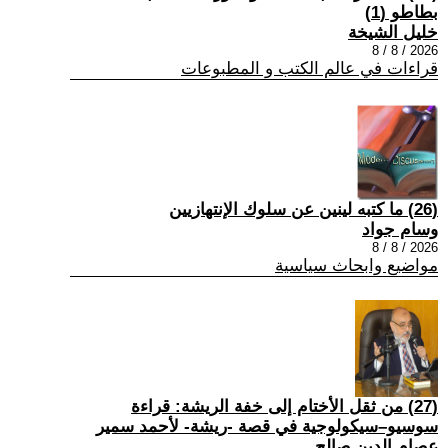
بطاطو (1)
خليل الشيخة
2026 / 8 / 8
قراءات في عالم الكتب و المطبوعات
(26) ما كتبه لينين عن سلوك الإنتهازيين
وسام جواد
2026 / 8 / 8
مواضيع وابحاث سياسية
(27) من ثقل الأختام إلى خفة الريشة: قراءة
سوسيو–سيكولوجية في قصة -ريشة- لأحمد سمير
عصام الدين صالح