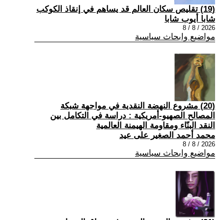
(19) تقليص سكان العالم قد يساهم في إنقاذ الكوكب
شابا أيوب شابا
2026 / 8 / 8
مواضيع وابحاث سياسية
(20) مشروع النهضة النقدية في مواجهة شبكة
المصالح الصهيو-أمريكية : دراسة في التكامل بين
النقد البنّاء ومقاومة الهيمنة العالمية
محمد أحمد الصغير على عيد
2026 / 8 / 8
مواضيع وابحاث سياسية