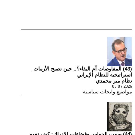
(43) المفاوضات أم البقاء؟.. حين تصبح الأزمات
استراتيجية للنظام الإيراني
نظام مير محمدي
2026 / 8 / 8
مواضيع وابحاث سياسية
(44) صمت الحواس وفضاءات الإدراك: كيف نفهم