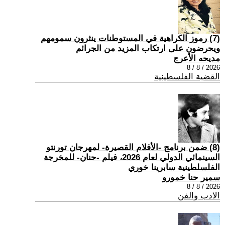
(7) رموز الكراهية في المستوطنات ينثرون سمومهم
ويحرضون على ارتكاب المزيد من الجرائم
مديحه الأعرج
2026 / 8 / 8
القضية الفلسطينية
(8) ضمن برنامج -الأفلام القصيرة- لمهرجان تورنتو
السينمائي الدولي لعام 2026، فيلم -حنان- للمخرجة
الفلسلطينية سابرينا خوري
سمير حنا خمورو
2026 / 8 / 8
الادب والفن