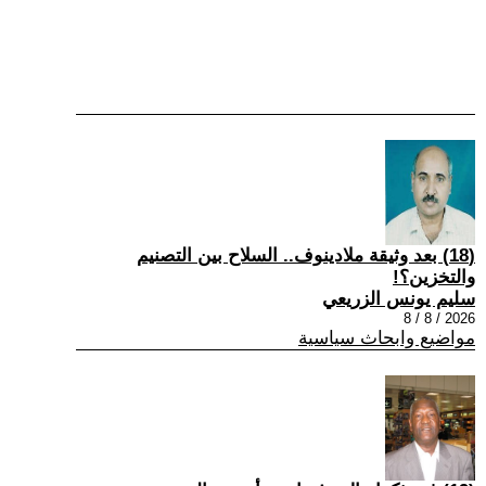
(18) بعد وثيقة ملادينوف.. السلاح بين التصنيم
والتخزين؟!
سليم يونس الزريعي
2026 / 8 / 8
مواضيع وابحاث سياسية