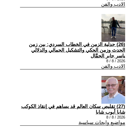
الادب والفن
(26) جدلية الزمن في الخطاب السردي: بين زمن
الحدث وزمن الحكي والتشكيل الجمالي والدلالي
ياسر جابر الجمَّال
2026 / 8 / 8
الادب والفن
(27) تقليص سكان العالم قد يساهم في إنقاذ الكوكب
شابا أيوب شابا
2026 / 8 / 8
مواضيع وابحاث سياسية