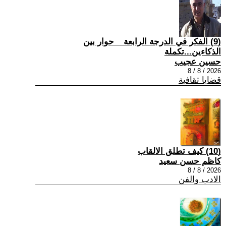
(9) الفكر في الدرجة الرابعة _ حوار بين
الذكاءين...تكملة
حسين عجيب
2026 / 8 / 8
قضايا ثقافية
(10) كيف تطلق الالقاب
كاظم حسن سعيد
2026 / 8 / 8
الادب والفن