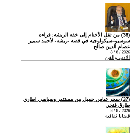
(36) من ثقل الأختام إلى خفة الريشة: قراءة
سوسيو–سيكولوجية في قصة -ريشة- لأحمد سمير
عصام الدين صالح
2026 / 8 / 8
الادب والفن
(37) سحر عباس جميل بين مستثمر وسياسي اطاري
طارق فتحي
2026 / 8 / 8
قضايا ثقافية