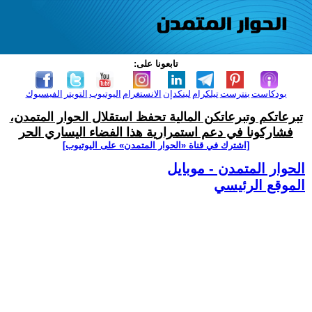
تابعونا على:
بودكاست
بنترست
تيلكرام
لينكدإن
الانستغرام
اليوتيوب
التويتر
الفيسبوك
تبرعاتكم وتبرعاتكن المالية تحفظ استقلال الحوار المتمدن،
فشاركونا في دعم استمرارية هذا الفضاء اليساري الحر
[اشترك في قناة ‫«الحوار المتمدن» على اليوتيوب]
الحوار المتمدن - موبايل
الموقع الرئيسي