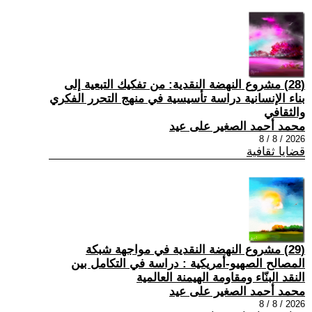
(28) مشروع النهضة النقدية: من تفكيك التبعية إلى
بناء الإنسانية دراسة تأسيسية في منهج التحرر الفكري
والثقافي
محمد أحمد الصغير على عيد
2026 / 8 / 8
قضايا ثقافية
(29) مشروع النهضة النقدية في مواجهة شبكة
المصالح الصهيو-أمريكية : دراسة في التكامل بين
النقد البنّاء ومقاومة الهيمنة العالمية
محمد أحمد الصغير على عيد
2026 / 8 / 8