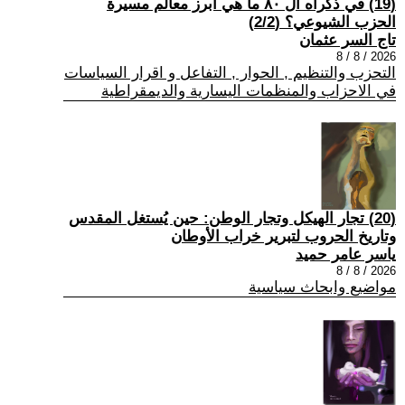
(19) في ذكراه ال ٨٠ ما هي أبرز معالم مسيرة
الحزب الشيوعي؟ (2/2)
تاج السر عثمان
2026 / 8 / 8
التحزب والتنظيم , الحوار , التفاعل و اقرار السياسات
في الاحزاب والمنظمات اليسارية والديمقراطية
(20) تجار الهيكل وتجار الوطن: حين يُستغل المقدس
وتاريخ الحروب لتبرير خراب الأوطان
ياسر عامر حميد
2026 / 8 / 8
مواضيع وابحاث سياسية