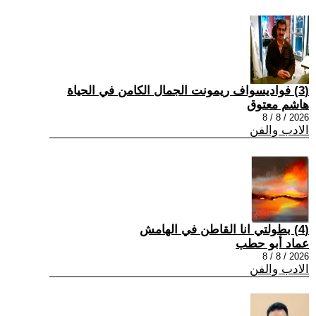
(3) فواديسواف ريمونت الجمال الكامن في الحياة
هاشم معتوق
2026 / 8 / 8
الادب والفن
(4) بطولتي انا القاطن في الهامش
عماد أبو حطب
2026 / 8 / 8
الادب والفن