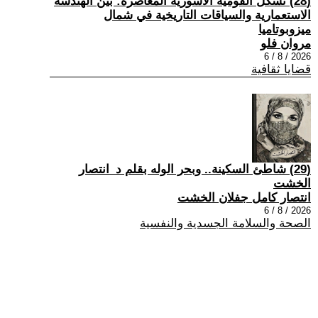
(28) تشكُّل القومية الآشورية المعاصرة: بين الهندسة
الاستعمارية والسياقات التاريخية في شمال
ميزوبوتاميا
مروان فلو
2026 / 8 / 6
قضايا ثقافية
(29) شاطئ السكينة.. وبحر الوله بقلم د_انتصار
الخشت
انتصار كامل جفلان الخشت
2026 / 8 / 6
الصحة والسلامة الجسدية والنفسية