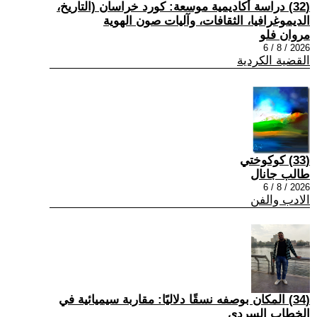
(32) دراسة أكاديمية موسعة: كورد خراسان (التاريخ،
الديموغرافيا، الثقافات، وآليات صون الهوية
مروان فلو
2026 / 8 / 6
القضية الكردية
(33) كوكوختي
طالب جانال
2026 / 8 / 6
الادب والفن
(34) المكان بوصفه نسقًا دلاليًا: مقاربة سيميائية في
الخطاب السردي