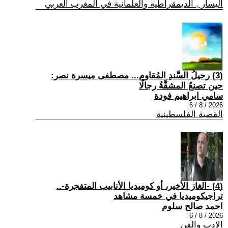
اليسار , الديمقراطية والعلمانية في المغرب العربي
(3) رحيلُ السَّندِ المُقاوم... مصطفى ميسرة نصر:
حين تصنعُ المشقَّةُ رجالًا
سامي ابراهيم فودة
2026 / 8 / 6
القضية الفلسطينية
(4) -الغاز الأخير، أو كوميديا الأنابيب المتفجرة-..
تراجيكوميديا في خمسة مشاهد
احمد صالح سلوم
2026 / 8 / 6
الادب والفن