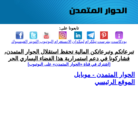
تابعونا على:
بودكاست
بنترست
تيلكرام
لينكدإن
الانستغرام
اليوتيوب
التويتر
الفيسبوك
تبرعاتكم وتبرعاتكن المالية تحفظ استقلال الحوار المتمدن،
فشاركونا في دعم استمرارية هذا الفضاء اليساري الحر
[اشترك في قناة ‫«الحوار المتمدن» على اليوتيوب]
الحوار المتمدن - موبايل
الموقع الرئيسي