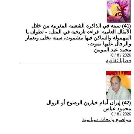
(41) سبتة في الذاكرة الشعبية المغربية من خلال
الأمثال العامية: قراءة تاريخية في المثل: - تطوان يا
المهمولة والساكن فيها مشموت، سبتة تخلى وتعمار
والرجال عليها تموت-
محمد عبد المومن
2026 / 8 / 6
قضايا ثقافية
(42) إيران أمام خيارين الرضوخ أو الزوال
محمود عباس
2026 / 8 / 6
مواضيع وابحاث سياسية