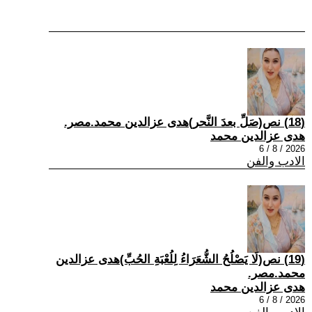
(18) نص(صَلِّ بعدَ النَّحر)هدى عزالدين محمد.مصر.
هدى عزالدين محمد
2026 / 8 / 6
الادب والفن
(19) نص(لَا يَصْلُحُ الشُّعَرَاءُ لِلُعْبَةِ الحُبِّ)هدى عزالدين
محمد.مصر.
هدى عزالدين محمد
2026 / 8 / 6