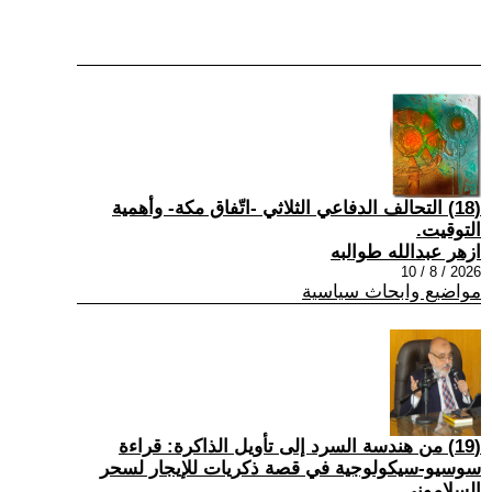
(18) التحالف الدفاعي الثلاثي -اتّفاق مكة- وأهمية
التوقيت.
ازهر عبدالله طوالبه
2026 / 8 / 10
مواضيع وابحاث سياسية
(19) من هندسة السرد إلى تأويل الذاكرة: قراءة
سوسيو-سيكولوجية في قصة ذكريات للإيجار لسحر
السلاموني