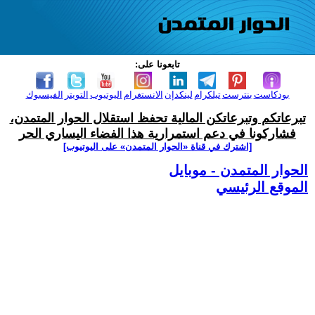
تابعونا على:
بودكاست
بنترست
تيلكرام
لينكدإن
الانستغرام
اليوتيوب
التويتر
الفيسبوك
تبرعاتكم وتبرعاتكن المالية تحفظ استقلال الحوار المتمدن،
فشاركونا في دعم استمرارية هذا الفضاء اليساري الحر
[اشترك في قناة ‫«الحوار المتمدن» على اليوتيوب]
الحوار المتمدن - موبايل
الموقع الرئيسي