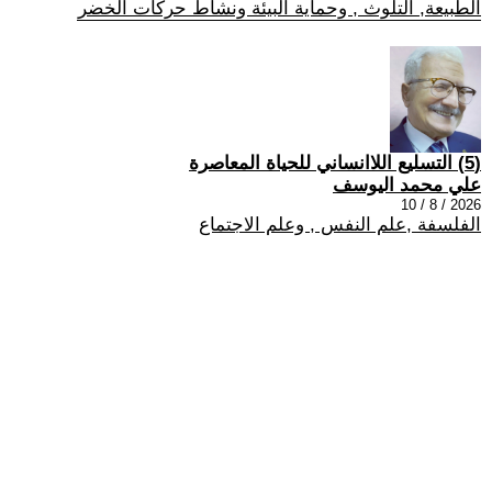
الطبيعة, التلوث , وحماية البيئة ونشاط حركات الخضر
(5) التسليع اللاانساني للحياة المعاصرة
علي محمد اليوسف
2026 / 8 / 10
الفلسفة ,علم النفس , وعلم الاجتماع