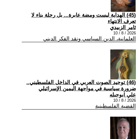
(45) الهداية ليست ومضة عابرة... بل رحلة بناء لا
تعرف الانتهاء
ثامر الزبيدي
2026 / 8 / 10
العلمانية، الدين السياسي ونقد الفكر الديني
(46) توحيد الصوت العربي في الداخل الفلسطيني..
ضرورة سياسية في مواجهة اليمين الإسرائيلي
علي ابوحبله
2026 / 8 / 10
القضية الفلسطينية