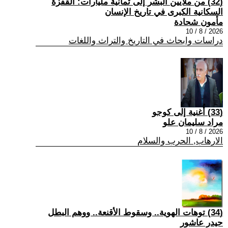
(32) من ملايين البشر إلى ثمانية مليارات: القفزة
السكانية الكبرى في تاريخ الإنسان
مأمون شحادة
2026 / 8 / 10
دراسات وابحاث في التاريخ والتراث واللغات
(33) أُغنية إلى كوجو
مراد سليمان علو
2026 / 8 / 10
الارهاب, الحرب والسلام
(34) توهات الهوية.. وسقوط الأقنعة.. ووهم البطل
حيدر عاشور