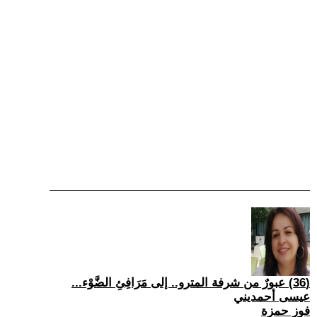
(36) عبورٌ من شرفة المترو.. إلى مَرَافِئِ الضَّوْء...
عيسى أحمديني
فوز حمزة