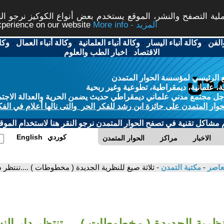
ة التصفح والنشر، الموقع يستخدم بعض أنواع الكوكيز نرجو النق
More info - المزيد
experience on our website
الفن
-
وكالة أنباء اليسار
-
وكالة أنباء العلمانية
-
وكالة أنباء العمال
-
وكا
الاقتصاد
-
اخبار الطب والعلوم
 الرئيسي لمؤسسة الحوار المتمدن
، علمانية، ديمقراطية، تطوعية وغير ربحية
ل مجتمع مدني علماني ديمقراطي حديث يضمن الحرية والعدالة الاجتم
حوار المتمدن على جائزة ابن رشد للفكر الحر والتى نالها أعلام في الفك
م مشاكل تقنية في تصفح الحوار المتمدن نرجو النقر هنا لاستخدام الموقع
كوردي
English
الاخبار
مراكز
الحوار المتمدن
معاصر
-
مكتبة التمدن
- ثلاثة صيغ للنظرية الجديدة ( مخطوطات ) ....تنتظر
لنظرية الجديدة ( مخطوطات ) ....تنتظر دار الن