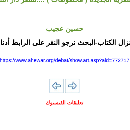
حسين عجيب
نزال الكتاب-البحث نرجو النقر على الرابط أدنا
https://www.ahewar.org/debat/show.art.asp?aid=772717
تعليقات الفيسبوك