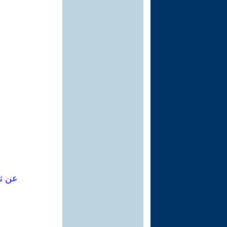
عن ثق