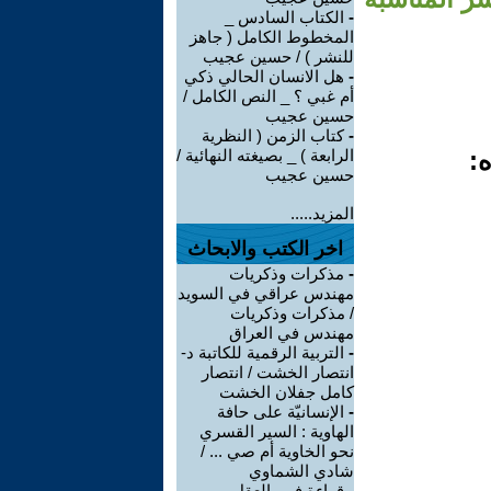
-
الكتاب السادس _
المخطوط الكامل ( جاهز
للنشر ) / حسين عجيب
-
هل الانسان الحالي ذكي
أم غبي ؟ _ النص الكامل /
حسين عجيب
-
كتاب الزمن ( النظرية
ه:
الرابعة ) _ بصيغته النهائية /
حسين عجيب
المزيد.....
اخر الكتب والابحاث
-
مذكرات وذكريات
مهندس عراقي في السويد
/ مذكرات وذكريات
مهندس في العراق
-
التربية الرقمية للكاتبة د-
انتصار الخشت / انتصار
كامل جفلان الخشت
-
الإنسانيّة على حافة
الهاوية : السير القسري
نحو الخاوية أم صي ... /
شادي الشماوي
-
قراءة في -العقل