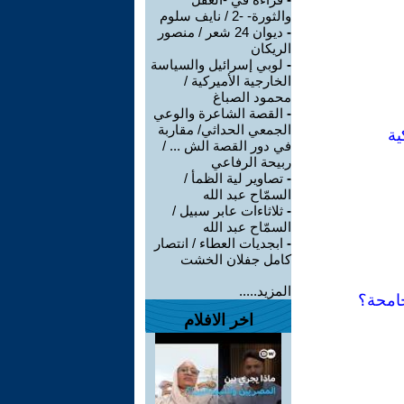
والثورة- -2 / نايف سلوم
-
ديوان 24 شعر / منصور
الريكان
-
لوبي إسرائيل والسياسة
الخارجية الأميركية /
محمود الصباغ
-
القصة الشاعرة والوعي
الجمعي الحداثي/ مقاربة
ية
في دور القصة الش ... /
ربيحة الرفاعي
-
تصاوير لية الظمأ /
السمّاح عبد الله
-
ثلاثاءات عابر سبيل /
السمّاح عبد الله
-
ابجديات العطاء / انتصار
كامل جفلان الخشت
المزيد.....
جامحة؟
اخر الافلام