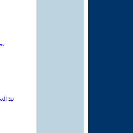
تح
نبذ الع