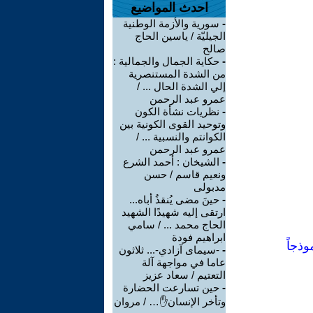
احدث المواضيع
-
سورية والأزمة الوطنية
الجيليّة / ياسين الحاج
صالح
-
حكاية الجمال والجمالية :
من الشدة المستنصرية
إلي الشدة الحال ... /
عمرو عبد الرحمن
-
نظريات نشأة الكون
وتوحيد القوى الكونية بين
الكوانتم والنسبية ... /
عمرو عبد الرحمن
-
الشيخان : أحمد الشرع
ونعيم قاسم / حسن
مدبولى
-
حينَ مضى يُنقذُ أباه...
ارتقى إليه شهيدًا الشهيد
الحاج محمد ... / سامي
ابراهيم فودة
وذجاً
-
-سيمای آزادي-... ثلاثون
عاما في مواجهة آلة
التعتيم / سعاد عزيز
-
حين تسارعت الحضارة
وتأخر الإنسان✋… / مروان