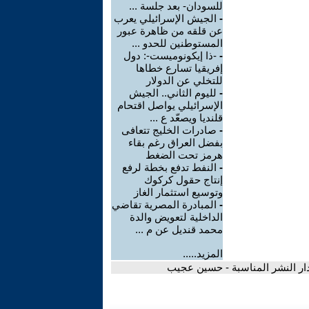
للسودان- بعد جلسة ...
-
الجيش الإسرائيلي يعرب
عن قلقه من ظاهرة عبور
المستوطنين للحدو ...
-
-ذا إيكونوميست-: دول
إفريقيا تسارع خطاها
للتخلي عن الدولار
-
لليوم الثاني.. الجيش
الإسرائيلي يواصل اقتحام
قلنديا ويصعّد ع ...
-
صادرات الخليج تتعافى
بفضل العراق رغم بقاء
هرمز تحت الضغط
-
النفط تدفع بخطة لرفع
إنتاج حقول كركوك
وتوسيع استثمار الغاز
-
المبادرة المصرية تقاضي
الداخلية لتعويض والدة
محمد قنديل عن م ...
المزيد.....
 دار النشر المناسبة - حسين عجيب