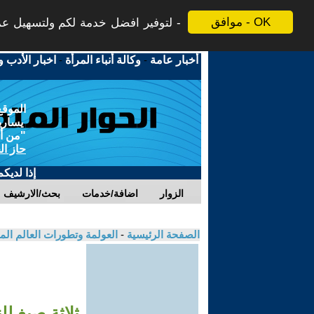
موافق - OK
لتوفير افضل خدمة لكم ولتسهيل عملي
أخبار عامة
-
وكالة أنباء المرأة
-
اخبار الأدب و
الموقع
يسارية
"من أج
حاز ال
إذا لديك
الزوار
اضافة/خدمات
بحث/الارشيف
الصفحة الرئيسية
-
العولمة وتطورات العالم ال
ثلاثة صيغ ل