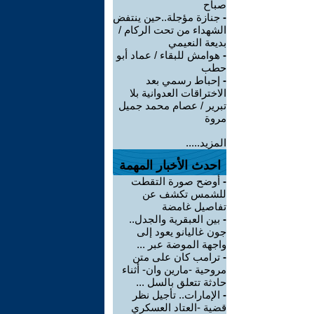
صباح
-
جنازة مؤجلة..حين ينتفض
الشهداء من تحت الركام /
بديعة النعيمي
-
هوامش للبقاء / عماد أبو
حطب
-
إحباط رسمي بعد
الاختراقات العدوانية بلا
تبرير / عصام محمد جميل
مروة
المزيد.....
احدث الأخبار المهمة
-
أوضح صورة التقطت
للشمس تكشف عن
تفاصيل غامضة
-
بين العبقرية والجدل..
جون غاليانو يعود إلى
واجهة الموضة عبر ...
-
ترامب كان على متن
مروحية -مارين وان- أثناء
حادثة تتعلق بالسل ...
-
الإمارات.. تأجيل نظر
قضية -العتاد العسكري