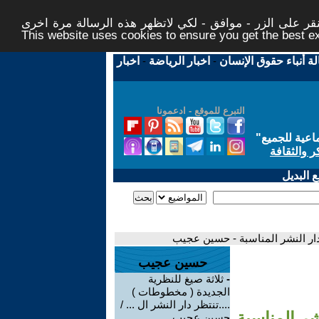
ر على الزر - موافق - لكي لاتظهر هذه الرسالة مرة اخرى -
This website uses cookies to ensure you get the best 
لة أنباء حقوق الإنسان
-
اخبار الرياضة
-
اخبار
التبرع للموقع - ادعمونا
اعية للجميع
"
ر والثقافة
 البديل
 دار النشر المناسبة - حسين عجيب
حسين عجيب
-
ثلاثة صيغ للنظرية
الجديدة ( مخطوطات )
....تنتظر دار النشر ال ... /
شر المناسبة
حسين عجيب