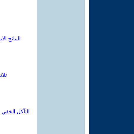
النتائج ال
ثلاث
التآكل الخفي ل