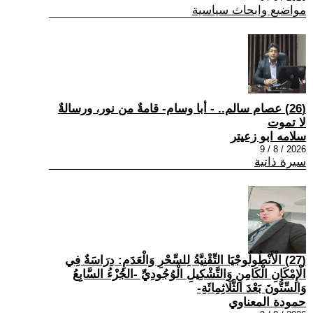
مواضيع وابحاث سياسية
(26) عصام سالم.. - أبا وسام- قامةٌ من نور، ورسالةٌ
لا تموت
سلامه ابو زعيتر
2026 / 8 / 9
سيرة ذاتية
(27) الْأَنْطُولُوجْيَا التِّقْنِيَّةُ لِلسِّحْرِ وَالْعَدَمِ: دِرَاسَةٌ فِي
الْإِمْكَانِ الْكَامِنِ وَالتَّشْكِيلِ الْوُجُودِيِّ -الجُزْءُ السَّابِعُ
وَالسِّتُّونَ بَعْدَ الثَّلَاثِمِائَةِ-
حمودة المعناوي