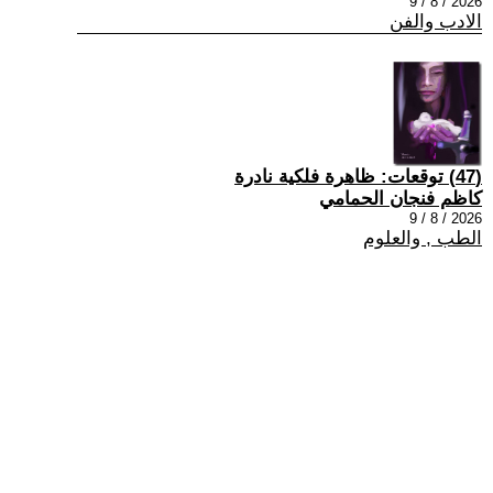
2026 / 8 / 9
الادب والفن
(47) توقعات: ظاهرة فلكية نادرة
كاظم فنجان الحمامي
2026 / 8 / 9
الطب , والعلوم