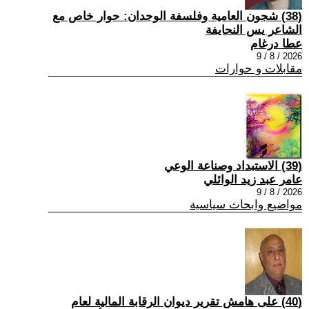
(38) شجون العامية وفلسفة الوجدان: حوار خاص مع
الشاعر يس النحايفة
عطا درغام
2026 / 8 / 9
مقابلات و حوارات
(39) الاستبداد وصناعة الوعي
عامر عبد زيد الوائلي
2026 / 8 / 9
مواضيع وابحاث سياسية
(40) على هامش تقرير ديوان الرقابة المالية لعام