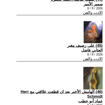
سمير الأمير
2026 / 8 / 9
الادب والفن
(45) على رصيف مغبر
العتابي فاضل
2026 / 8 / 9
الادب والفن
(46) الهامش الأخير بعد ان قطعت علاقتي مع Herr
Schmidt
عماد أبو حطب