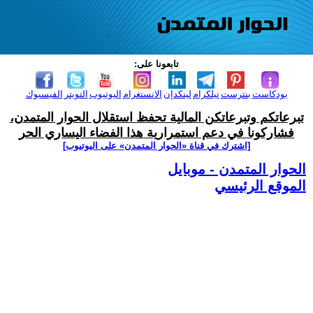
تابعونا على:
بودكاست
بنترست
تيلكرام
لينكدإن
الانستغرام
اليوتيوب
التويتر
الفيسبوك
تبرعاتكم وتبرعاتكن المالية تحفظ استقلال الحوار المتمدن،
فشاركونا في دعم استمرارية هذا الفضاء اليساري الحر
[اشترك في قناة ‫«الحوار المتمدن» على اليوتيوب]
الحوار المتمدن - موبايل
الموقع الرئيسي