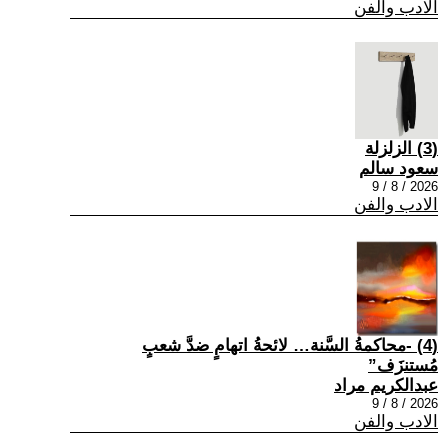
الادب والفن
(3) الزلزلة
سعود سالم
2026 / 8 / 9
الادب والفن
(4) -محاكمةُ السَّنة… لائحةُ اتهامٍ ضدَّ شعبٍ
مُستنزَف”
عبدالكريم مراد
2026 / 8 / 9
الادب والفن