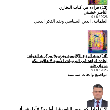
(13) قراءة في كتاب البخاري
الناصر خشيني
2026 / 8 / 9
العلمانية، الدين السياسي ونقد الفكر الديني
(14) بنية الردع الإقليمية وترسيخ مركزية الدولة:
إعادة قراءة في الترتيبات الأمنية لاتفاقية مكة
مروان فلو
2026 / 8 / 9
مواضيع وابحاث سياسية
(15) لماذا يكبر بعض الناس قبل أوانهم؟ (تأمل في أثر