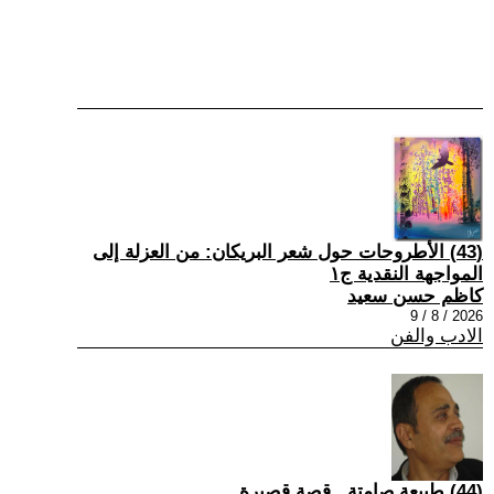
(43) الأطروحات حول شعر البريكان: من العزلة إلى
المواجهة النقدية ج١
كاظم حسن سعيد
2026 / 8 / 9
الادب والفن
(44) طبيعة صامتة...قصة قصيرة