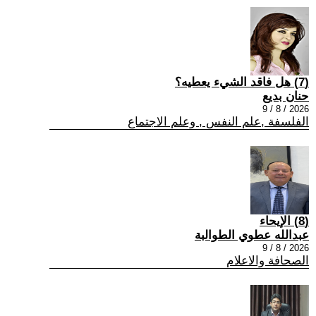
(7) هل فاقد الشيء يعطيه؟
حنان بديع
2026 / 8 / 9
الفلسفة ,علم النفس , وعلم الاجتماع
(8) الإيحاء
عبدالله عطوي الطوالبة
2026 / 8 / 9
الصحافة والاعلام