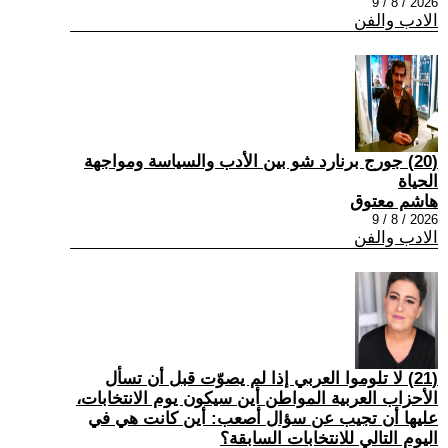
2026 / 8 / 9
الادب والفن
(20) جورج برنارد شو بين الأدب والسياسة ومواجهة
الحياة
هاشم معتوق
2026 / 8 / 9
الادب والفن
(21) لا تلوموا العربي إذا لم يصوّت قبل أن تسأل
الأحزاب العربية المواطن أين سيكون يوم الانتخابات،
عليها أن تجيب عن سؤال أصعب: أين كانت هي في
اليوم التالي للانتخابات السابقة؟