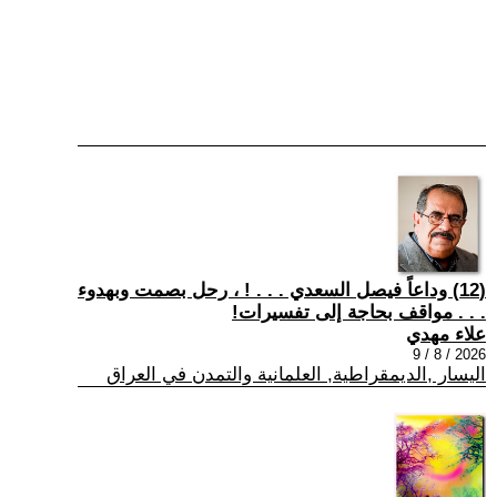
(12) وداعاً فيصل السعدي . . . ! ، رحل بصمت وبهدوء
. . . مواقف بحاجة إلى تفسيرات!
علاء مهدي
2026 / 8 / 9
اليسار ,الديمقراطية, العلمانية والتمدن في العراق