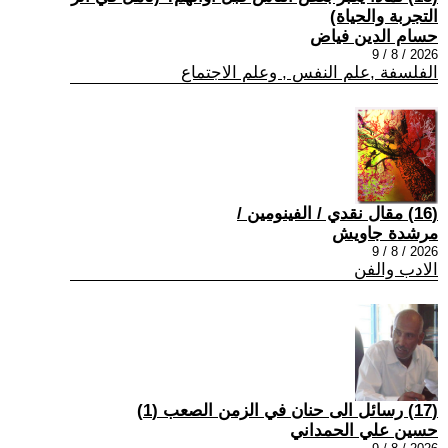
التجربة والحياة)
حسام الدين فياض
2026 / 8 / 9
الفلسفة ,علم النفس , وعلم الاجتماع
(16) مقال نقدي / الفينومين /
مرشدة جاويش
2026 / 8 / 9
الادب والفن
(17) رسائل الى حنان في الزمن الصعب (1)
حسين علي الحمداني