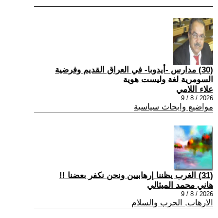
(30) مدارس -أيدوبا- في العراق القديم وفرضية
السومرية لغة وليست هوية
علاء اللامي
2026 / 8 / 9
مواضيع وابحاث سياسية
(31) الغرب يظننا إرهابيين ونحن نكفر بعضنا !!
هاني محمد الميثالي
2026 / 8 / 9
الارهاب, الحرب والسلام