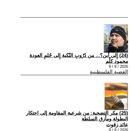
(24) إِلى أين؟... من دُرُوبِ النّكبة إِلى حُلمِ العودة
محمود كلّم
2026 / 8 / 9
القضية الفلسطينية
(25) مكر التضحية: من شرعية المقاومة إلى احتكار
البطولة ومأزق السلطة
عائد زقوت
2026 / 8 / 9