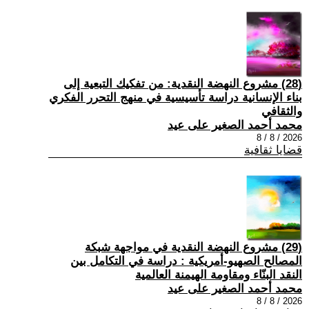
(28) مشروع النهضة النقدية: من تفكيك التبعية إلى
بناء الإنسانية دراسة تأسيسية في منهج التحرر الفكري
والثقافي
محمد أحمد الصغير على عيد
2026 / 8 / 8
قضايا ثقافية
(29) مشروع النهضة النقدية في مواجهة شبكة
المصالح الصهيو-أمريكية : دراسة في التكامل بين
النقد البنّاء ومقاومة الهيمنة العالمية
محمد أحمد الصغير على عيد
2026 / 8 / 8