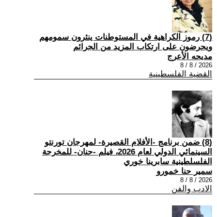
(7) رموز الكراهية في المستوطنات ينثرون سمومهم
ويحرضون على ارتكاب المزيد من الجرائم
مديحه الأعرج
2026 / 8 / 8
القضية الفلسطينية
(8) ضمن برنامج -الأفلام القصيرة- لمهرجان تورنتو
السينمائي الدولي لعام 2026، فيلم -حنان- للمخرجة
الفلسلطينية سابرينا خوري
سمير حنا خمورو
2026 / 8 / 8
الادب والفن