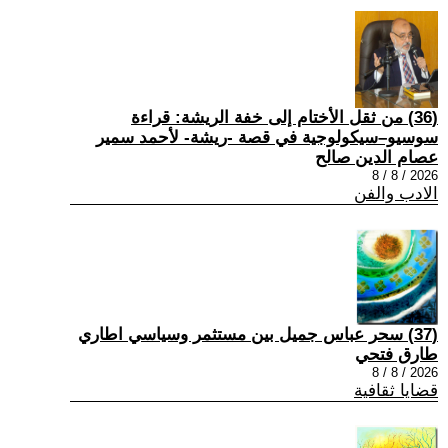
(36) من ثقل الأختام إلى خفة الريشة: قراءة
سوسيو–سيكولوجية في قصة -ريشة- لأحمد سمير
عصام الدين صالح
2026 / 8 / 8
الادب والفن
(37) سحر عباس جميل بين مستثمر وسياسي اطاري
طارق فتحي
2026 / 8 / 8
قضايا ثقافية