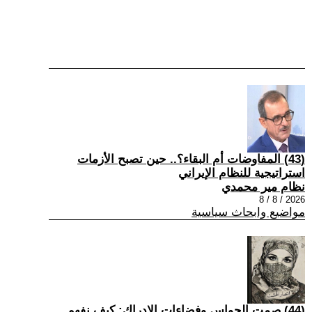
(43) المفاوضات أم البقاء؟.. حين تصبح الأزمات
استراتيجية للنظام الإيراني
نظام مير محمدي
2026 / 8 / 8
مواضيع وابحاث سياسية
(44) صمت الحواس وفضاءات الإدراك: كيف نفهم