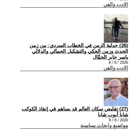
الادب والفن
(26) جدلية الزمن في الخطاب السردي: بين زمن
الحدث وزمن الحكي والتشكيل الجمالي والدلالي
ياسر جابر الجمَّال
2026 / 8 / 8
الادب والفن
(27) تقليص سكان العالم قد يساهم في إنقاذ الكوكب
شابا أيوب شابا
2026 / 8 / 8
مواضيع وابحاث سياسية