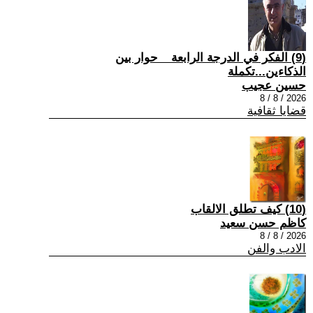
(9) الفكر في الدرجة الرابعة _ حوار بين
الذكاءين...تكملة
حسين عجيب
2026 / 8 / 8
قضايا ثقافية
(10) كيف تطلق الالقاب
كاظم حسن سعيد
2026 / 8 / 8
الادب والفن