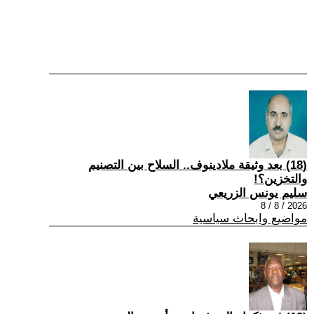
(18) بعد وثيقة ملادينوف.. السلاح بين التصنيم
والتخزين؟!
سليم يونس الزريعي
2026 / 8 / 8
مواضيع وابحاث سياسية