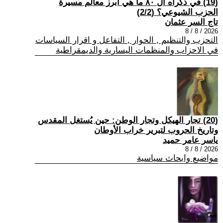
(19) في ذكراه ال ٨٠ ما هي أبرز معالم مسيرة
الحزب الشيوعي؟ (2/2)
تاج السر عثمان
2026 / 8 / 8
التحزب والتنظيم , الحوار , التفاعل و اقرار السياسات
في الاحزاب والمنظمات اليسارية والديمقراطية
(20) تجار الهيكل وتجار الوطن: حين يُستغل المقدس
وتاريخ الحروب لتبرير خراب الأوطان
ياسر عامر حميد
2026 / 8 / 8
مواضيع وابحاث سياسية