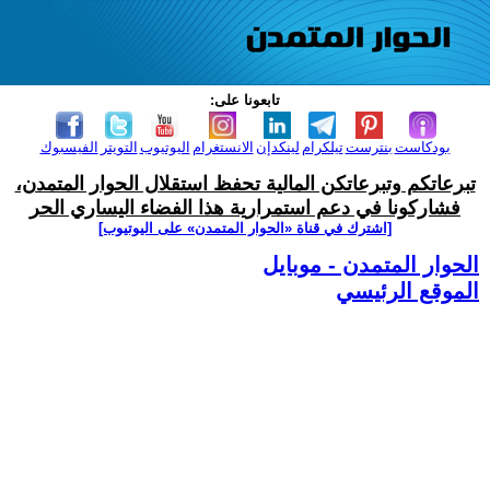
تابعونا على:
بودكاست
بنترست
تيلكرام
لينكدإن
الانستغرام
اليوتيوب
التويتر
الفيسبوك
تبرعاتكم وتبرعاتكن المالية تحفظ استقلال الحوار المتمدن،
فشاركونا في دعم استمرارية هذا الفضاء اليساري الحر
[اشترك في قناة ‫«الحوار المتمدن» على اليوتيوب]
الحوار المتمدن - موبايل
الموقع الرئيسي