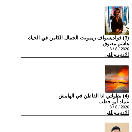
(3) فواديسواف ريمونت الجمال الكامن في الحياة
هاشم معتوق
2026 / 8 / 8
الادب والفن
(4) بطولتي انا القاطن في الهامش
عماد أبو حطب
2026 / 8 / 8
الادب والفن