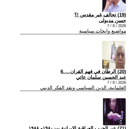
(19) تحالف غير مقدس !؟
حسن مدبولى
2026 / 8 / 7
مواضيع وابحاث سياسية
(20) الرطان في فهم القران.....6
عبد الحسين سلمان عاتي
2026 / 8 / 7
العلمانية، الدين السياسي ونقد الفكر الديني
(21) عن الحرب العراقية الايرانية بين١٩٨٠و ١٩٨٨