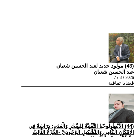
(43) مولود جديد لعبد الحسين شعبان
عبد الحسين شعبان
2026 / 8 / 7
قضايا ثقافية
(44) الْأَنْطُولُوجْيَا التِّقْنِيَّةُ لِلسِّحْرِ وَالْعَدَمِ: دِرَاسَةٌ فِي
الْإِمْكَانِ الْكَامِنِ وَالتَّشْكِيلِ الْوُجُودِيِّ -الجُزْءُ الثَّالِثُ