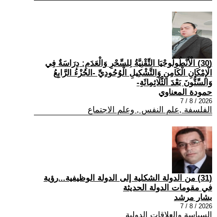
(30) الْأَنْطُولُوجْيَا التِّقْنِيَّةُ لِلسِّحْرِ وَالْعَدَمِ: دِرَاسَةٌ فِي
الْإِمْكَانِ الْكَامِنِ وَالتَّشْكِيلِ الْوُجُودِيِّ -الجُزْءُ الرَّابِعُ
وَالسِّتُّونَ بَعْدَ الثَّلَاثِمِائَةِ-
حمودة المعناوي
2026 / 8 / 7
الفلسفة ,علم النفس , وعلم الاجتماع
(31) من الدولة الشكلية إلى الدولة الوظيفية...رؤية
في مقومات الدولة الحديثة
بشار مرشد
2026 / 8 / 7
السياسة والعلاقات الدولية