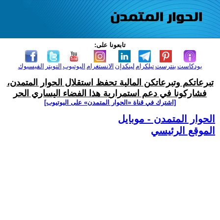
تابعونا على:
بودكاست
بنترست
تيلكرام
لينكدإن
الانستغرام
اليوتيوب
التويتر
الفيسبوك
تبرعاتكم وتبرعاتكن المالية تحفظ استقلال الحوار المتمدن،
فشاركونا في دعم استمرارية هذا الفضاء اليساري الحر
[اشترك في قناة ‫«الحوار المتمدن» على اليوتيوب]
الحوار المتمدن - موبايل
الموقع الرئيسي