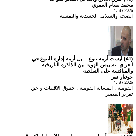
محمد بسام العمري
2026 / 8 / 7
الصحة والسلامة الجسدية والنفسية
(41) ليست أزمة تنوع... بل أزمة إدارة للتنوع في
العراق :تسييس الهوية بين الذاكرة التاريخية
والمنافسة على السلطة
جوتيار تمر
2026 / 8 / 7
القومية , المسالة القومية , حقوق الاقليات و حق
تقرير المصير