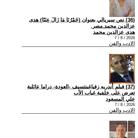
(36) نص سيريالي بعنوان (خَمْرُنَا مَا زَالَ عِنَبًا) هدى
عزالدين محمد.مصر.
هدى عزالدين محمد
2026 / 8 / 7
الادب والفن
(37) فيلم أندريه زفياغينتسيف -العودة- دراما عائلية
تعرض على خلفية غياب الأب
علي المسعود
2026 / 8 / 7
الادب والفن