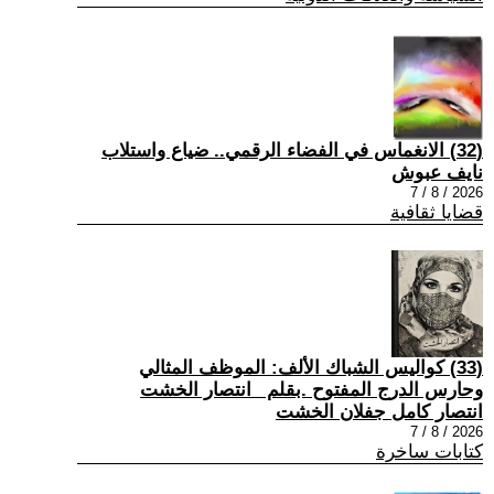
(32) الانغماس في الفضاء الرقمي.. ضياع واستلاب
نايف عبوش
2026 / 8 / 7
قضايا ثقافية
(33) كواليس الشباك الألف: الموظف المثالي
وحارس الدرج المفتوح .بقلم _انتصار الخشت
انتصار كامل جفلان الخشت
2026 / 8 / 7
كتابات ساخرة