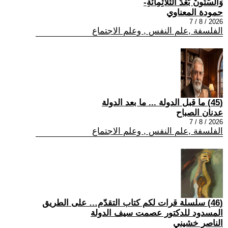
وَالسِّتُّونَ بَعْدَ الثَّلَاثِمِائَةِ-
حمودة المعناوي
2026 / 8 / 7
الفلسفة ,علم النفس , وعلم الاجتماع
(45) ما قبل الدولة ... ما بعد الدولة
عدنان الصباح
2026 / 8 / 7
الفلسفة ,علم النفس , وعلم الاجتماع
(46) سلسلة قرات لكم كتاب التقدّم… على الطريق
المسدود للدكتور عصمت سيف الدولة
الناصر خشيني