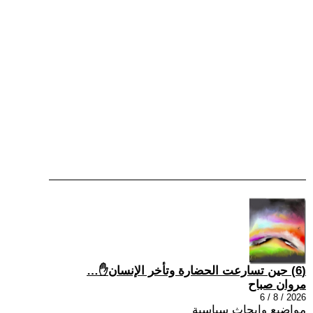
(6) حين تسارعت الحضارة وتأخر الإنسان✋…
مروان صباح
2026 / 8 / 6
مواضيع وابحاث سياسية