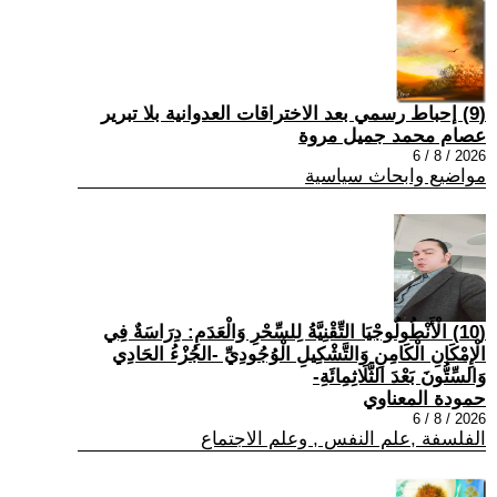
(9) إحباط رسمي بعد الاختراقات العدوانية بلا تبرير
عصام محمد جميل مروة
2026 / 8 / 6
مواضيع وابحاث سياسية
(10) الْأَنْطُولُوجْيَا التِّقْنِيَّةُ لِلسِّحْرِ وَالْعَدَمِ: دِرَاسَةٌ فِي
الْإِمْكَانِ الْكَامِنِ وَالتَّشْكِيلِ الْوُجُودِيِّ -الجُزْءُ الحَادِي
وَالسِّتُّونَ بَعْدَ الثَّلَاثِمِائَةِ-
حمودة المعناوي
2026 / 8 / 6
الفلسفة ,علم النفس , وعلم الاجتماع