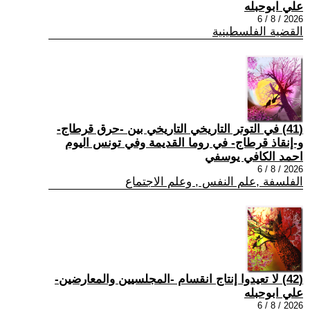
علي ابوحبله
2026 / 8 / 6
القضية الفلسطينية
(41) في التوتر التاريخي التاريخي بين -حرق قرطاج-
و-إنقاذ قرطاج- في روما القديمة وفي تونس اليوم
احمد الكافي يوسفي
2026 / 8 / 6
الفلسفة ,علم النفس , وعلم الاجتماع
(42) لا تعيدوا إنتاج انقسام -المجلسيين والمعارضين-
علي ابوحبله
2026 / 8 / 6