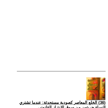
(36) الخلع المعاصر كعبودية مستحدثة: عندما تشتري
النساء حريتهن من سوق الابتزاز القانوني