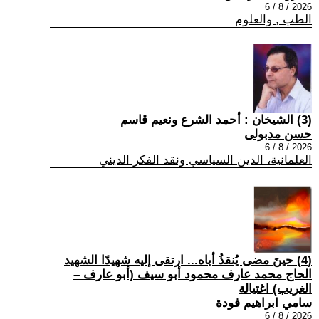
2026 / 8 / 6
الطب , والعلوم
(3) الشيخان : أحمد الشرع ونعيم قاسم
حسن مدبولى
2026 / 8 / 6
العلمانية، الدين السياسي ونقد الفكر الديني
(4) حينَ مضى يُنقذُ أباه... ارتقى إليه شهيدًا الشهيد
الحاج محمد عارف محمود أبو سيف (أبو عارف –
الغريب) اغتيالة
سامي ابراهيم فودة
2026 / 8 / 6