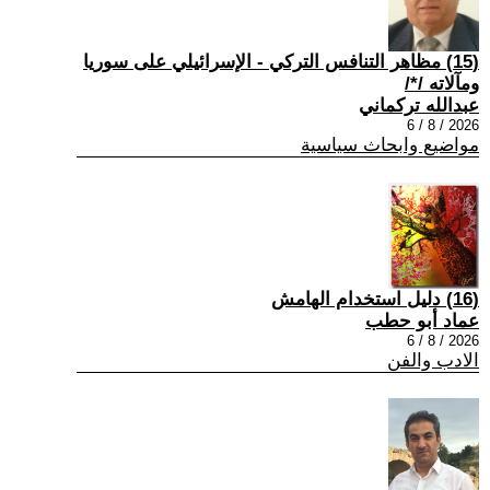
(15) مظاهر التنافس التركي - الإسرائيلي على سوريا
ومآلاته /*/
عبدالله تركماني
2026 / 8 / 6
مواضيع وابحاث سياسية
(16) دليل استخدام الهامش
عماد أبو حطب
2026 / 8 / 6
الادب والفن