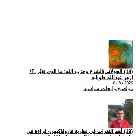
(18) الجولاني/الشرع وحزب الله: ما الذي تغيّر..؟!
ازهر عبدالله طوالبه
2026 / 8 / 6
مواضيع وابحاث سياسية
(19) أهم الثغرات في نظرية فاروفاكيس- قراءة في