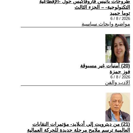
طروحات يانيس فاروفاكيس حول -الإقطاعية
التكنولوجية- – الجزء الثالث
توما حميد
2026 / 8 / 6
مواضيع وابحاث سياسية
(20) أمنيات غير مسبوقة
فوز حمزة
2026 / 8 / 6
الادب والفن
(21) من ديترويت إلى أديلايد- مؤتمرات النقابات
العالمية ترسم ملامح مرحلة جديدة للحركة العمالية