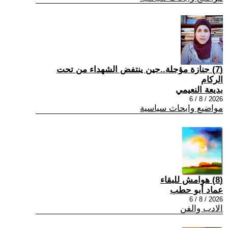
(7) جنازة مؤجلة..حين ينتفض الشهداء من تحت
الركام
بديعة النعيمي
2026 / 8 / 6
مواضيع وابحاث سياسية
(8) هوامش للبقاء
عماد أبو حطب
2026 / 8 / 6
الادب والفن