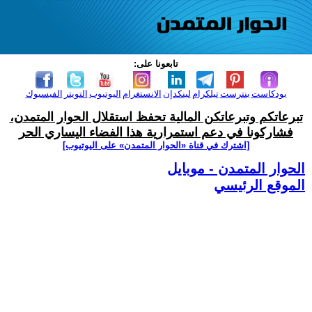
تابعونا على:
بودكاست
بنترست
تيلكرام
لينكدإن
الانستغرام
اليوتيوب
التويتر
الفيسبوك
تبرعاتكم وتبرعاتكن المالية تحفظ استقلال الحوار المتمدن،
فشاركونا في دعم استمرارية هذا الفضاء اليساري الحر
[اشترك في قناة ‫«الحوار المتمدن» على اليوتيوب]
الحوار المتمدن - موبايل
الموقع الرئيسي