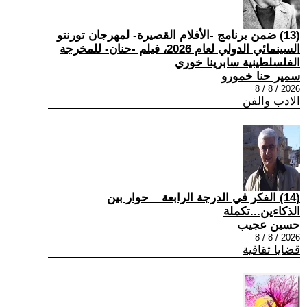
(13) ضمن برنامج -الأفلام القصيرة- لمهرجان تورنتو
السينمائي الدولي لعام 2026، فيلم -حنان- للمخرجة
الفلسلطينية سابرينا خوري
سمير حنا خمورو
2026 / 8 / 8
الادب والفن
(14) الفكر في الدرجة الرابعة _ حوار بين
الذكاءين...تكملة
حسين عجيب
2026 / 8 / 8
قضايا ثقافية