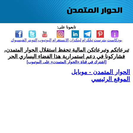
تابعونا على:
بودكاست
بنترست
تيلكرام
لينكدإن
الانستغرام
اليوتيوب
التويتر
الفيسبوك
تبرعاتكم وتبرعاتكن المالية تحفظ استقلال الحوار المتمدن،
فشاركونا في دعم استمرارية هذا الفضاء اليساري الحر
[اشترك في قناة ‫«الحوار المتمدن» على اليوتيوب]
الحوار المتمدن - موبايل
الموقع الرئيسي