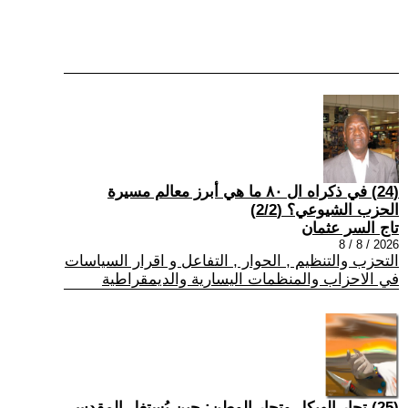
(24) في ذكراه ال ٨٠ ما هي أبرز معالم مسيرة
الحزب الشيوعي؟ (2/2)
تاج السر عثمان
2026 / 8 / 8
التحزب والتنظيم , الحوار , التفاعل و اقرار السياسات
في الاحزاب والمنظمات اليسارية والديمقراطية
(25) تجار الهيكل وتجار الوطن: حين يُستغل المقدس