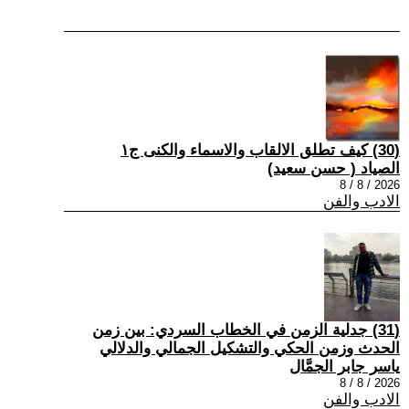
(30) كيف تطلق الالقاب والاسماء والكنى ج١
الصياد ‏( حسن سعيد‏)
2026 / 8 / 8
الادب والفن
(31) جدلية الزمن في الخطاب السردي: بين زمن
الحدث وزمن الحكي والتشكيل الجمالي والدلالي
ياسر جابر الجمَّال
2026 / 8 / 8
الادب والفن