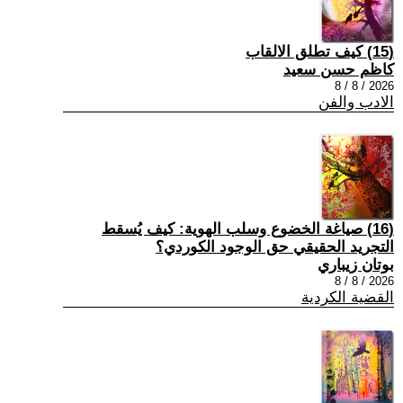
(15) كيف تطلق الالقاب
كاظم حسن سعيد
2026 / 8 / 8
الادب والفن
(16) صياغة الخضوع وسلب الهوية: كيف يُسقط
التجريد الحقيقي حق الوجود الكوردي؟
بوتان زيباري
2026 / 8 / 8
القضية الكردية