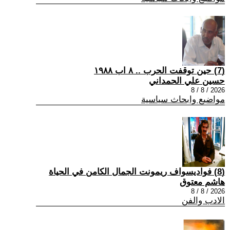
(7) حين توقفت الحرب .. ٨ اب ١٩٨٨
حسين علي الحمداني
2026 / 8 / 8
مواضيع وابحاث سياسية
(8) فواديسواف ريمونت الجمال الكامن في الحياة
هاشم معتوق
2026 / 8 / 8
الادب والفن