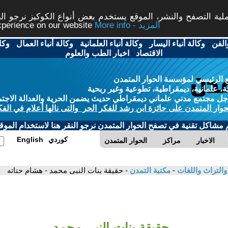
ة التصفح والنشر، الموقع يستخدم بعض أنواع الكوكيز نرجو النق
More info - المزيد
experience on our website
الفن
-
وكالة أنباء اليسار
-
وكالة أنباء العلمانية
-
وكالة أنباء العمال
-
وكا
الاقتصاد
-
اخبار الطب والعلوم
 الرئيسي لمؤسسة الحوار المتمدن
، علمانية، ديمقراطية، تطوعية وغير ربحية
ل مجتمع مدني علماني ديمقراطي حديث يضمن الحرية والعدالة الاجتم
حوار المتمدن على جائزة ابن رشد للفكر الحر والتى نالها أعلام في الفك
م مشاكل تقنية في تصفح الحوار المتمدن نرجو النقر هنا لاستخدام الموقع
كوردي
English
الاخبار
مراكز
الحوار المتمدن
والتراث واللغات
-
مكتبة التمدن
- حقيقة بنات النبى محمد - هشام حتاته
حقيقة بنات النبى محمد