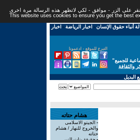
ر على الزر - موافق - لكي لاتظهر هذه الرسالة مرة اخرى -
This website uses cookies to ensure you get the best 
لة أنباء حقوق الإنسان
-
اخبار الرياضة
-
اخبار
التبرع للموقع - ادعمونا
اعية للجميع
"
ر والثقافة
 البديل
هشام حتاته
-
الجيتو الاسلامى
والخروج للنهار / هشام
حتاته
-
حقيقة بنات النبى