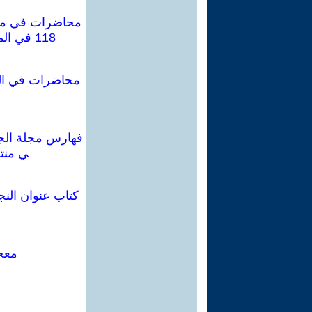
118 في المكتبة المركزية العامة في محافظة كركوك. وفي ملتقى أهل الحديث 2006.
محاضرات في العر
ي منتد
كتاب عنوان النج
معجم