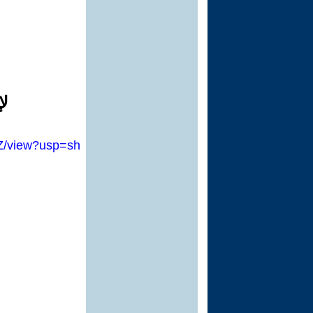
لإ
Z/view?usp=sh