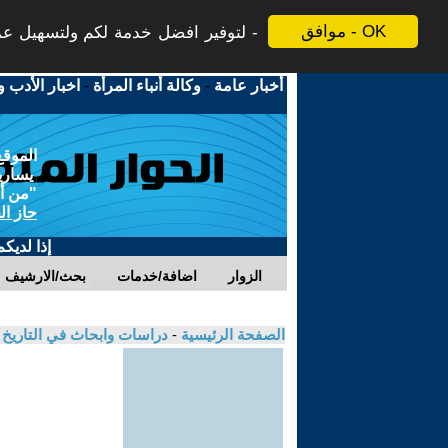
موافق - OK
لتوفير افضل خدمة لكم ولتسهيل عملي
أخبار عامة
-
وكالة أنباء المرأة
-
اخبار الأدب و
الموقع
يسارية
"من أج
حاز ال
إذا لديك
الزوار
اضافة/خدمات
بحث/الارشيف
الصفحة الرئيسية
-
دراسات وابحاث في التاريخ 