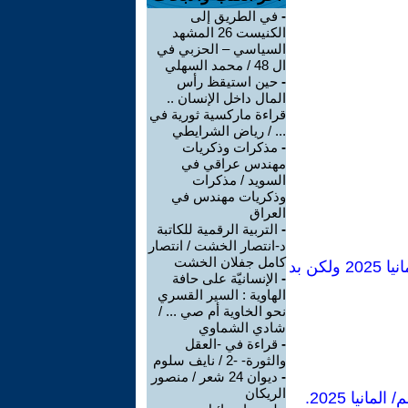
-
في الطريق إلى
الكنيست 26 المشهد
السياسي – الحزبي في
ال 48 / محمد السهلي
-
حين استيقظ رأس
المال داخل الإنسان ..
قراءة ماركسية ثورية في
... / رياض الشرايطي
-
مذكرات وذكريات
مهندس عراقي في
السويد / مذكرات
وذكريات مهندس في
العراق
-
التربية الرقمية للكاتبة
د-انتصار الخشت / انتصار
كامل جفلان الخشت
معجم الأحاديث والآثار في الكتب والنقدية – ثلاثة أجزاء - .( دار العلم للنشر –المانيا 2025 ولكن بد
-
الإنسانيّة على حافة
الهاوية : السير القسري
نحو الخاوية أم صي ... /
شادي الشماوي
-
قراءة في -العقل
والثورة- -2 / نايف سلوم
-
ديوان 24 شعر / منصور
الريكان