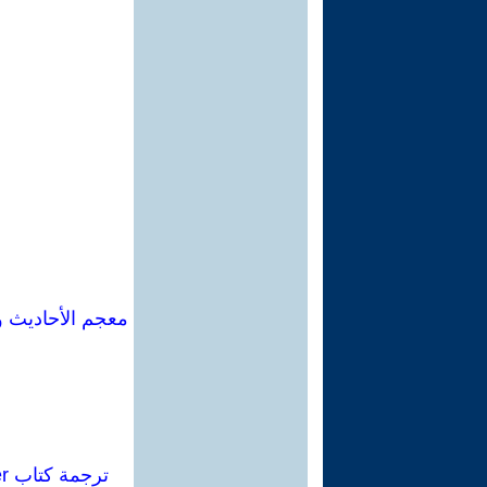
ترجمة كتاب Interpretation and social criticism/ Michael Walzer ،دار العلم/ المانيا 2025.