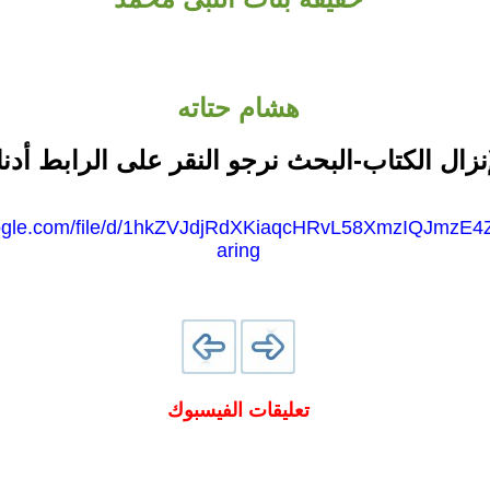
هشام حتاته
نزال الكتاب-البحث نرجو النقر على الرابط أدنا
google.com/file/d/1hkZVJdjRdXKiaqcHRvL58XmzIQJmzE4
aring
تعليقات الفيسبوك