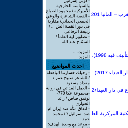
-
لوبي إسرائيل
والسياسة الخارجية
الأميركية / محمود الصباغ
أريج القداح من أدب أبي وضاح ،تقديم وتنقيح ديوان أبي وضاح / النور للنشر المغرب – المانيا 201
-
القصة الشاعرة والوعي
الجمعي الحداثي/ مقاربة
في دور القصة الش ... /
ربيحة الرفاعي
-
تصاوير لية الظمأ /
السمّاح عبد الله
المزيد.....
المزيد.....
احدث المواضيع
داء 2017)
-
رحيلك خسارتنا الباهظة
/ للشاعر صبيح عمر /
مقداد مسعود
-
العمل الفدائي في رواية
اللهجات العربية في كتب غريب الحديث حتى نهاية القرن الرابع الهجري ( مطبوع في دار الغيداء2
-مجموعة عكا 778-
توفيق فياض / رائد
الحواري
-
اتفاق مكّة ضد إيران ام
اب مخطوط ) . رقم التصنيف 485/252 في المكتبة المركزية العا
ضد اسرائيل؟ / محمد
حمد
-
موعد مع وحدة الهدف: