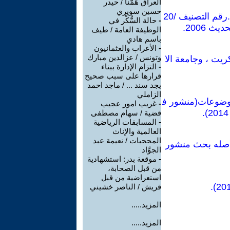
العراق هَمُّنا / حيدر
حسين سويري
محاضرات في منهجية البحث والمكتبة وتحقيق المخطوطات ( كتاب مخطوط ) .رقم التصنيف 20/
-
حالة السُّكْر في
الوظيفة العامة / طيف
باسم هادي
-
الأعراب والعثمانيون
وتونس / عزالدين مبارك
يت ، وجامعة الا
-
التزام الإدارة ببناء
قرارها على سبب صحیح
یجد سند ... / ماجد احمد
الزاملي
نورة للأعداد 1-120مرتبة حسب الموضوعات(منشور ف
-
غريب امور عجيب
قضية / سهام مصطفى
-
المسابقات الرياضية
العالمية والإناث
المحجبات / نعيمة عبد
وأصله بحث منشور
الجوَّاد
-
موقعة بدر: استشهادية
من قبل الصحابة،
استعراضية من قبل
قريش / الناصر خشيني
المزيد.....
المزيد.....