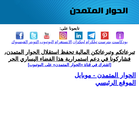
تابعونا على:
بودكاست
بنترست
تيلكرام
لينكدإن
الانستغرام
اليوتيوب
التويتر
الفيسبوك
تبرعاتكم وتبرعاتكن المالية تحفظ استقلال الحوار المتمدن،
فشاركونا في دعم استمرارية هذا الفضاء اليساري الحر
[اشترك في قناة ‫«الحوار المتمدن» على اليوتيوب]
الحوار المتمدن - موبايل
الموقع الرئيسي