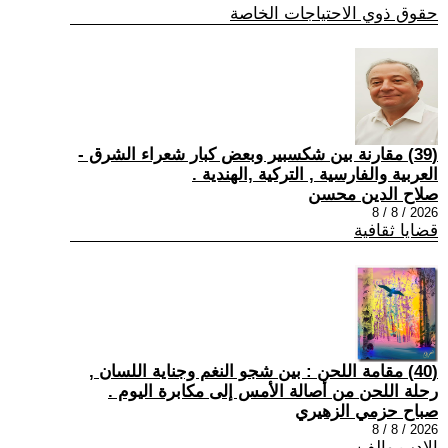
حقوق ذوي الاحتياجات الخاصة
(39) مقارنة بين شكسبير وبعض كبار شعراء الشرق -
العربية والفارسية , التركية ,الهندية .
صلاح الدين محسن
2026 / 8 / 8
قضايا ثقافية
(40) مقامة اللحن : بين شجو النغم وجناية اللسان ,
رحلة اللحن من أصالة الأمس إلى مكابرة اليوم .
صباح حزمي الزهيري
2026 / 8 / 8
الادب والفن