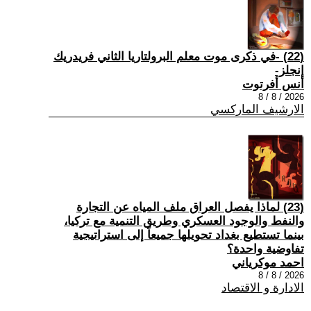
(22) -في ذكرى موت معلم البرولتاريا الثاني فريدريك
إنجلز-
أنس أفرتوت
2026 / 8 / 8
الارشيف الماركسي
(23) لماذا يفصل العراق ملف المياه عن التجارة
والنفط والوجود العسكري وطريق التنمية مع تركيا،
بينما تستطيع بغداد تحويلها جميعاً إلى استراتيجية
تفاوضية واحدة؟
احمد موكرياني
2026 / 8 / 8
الادارة و الاقتصاد