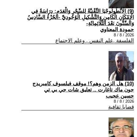
(9) الْأَنْطُولُوجْيَا التِّقْنِيَّةُ لِلسِّحْرِ وَالْعَدَمِ: دِرَاسَةٌ فِي
الْإِمْكَانِ الْكَامِنِ وَالتَّشْكِيلِ الْوُجُودِيِّ -الجُزْءُ السَّادِسُ
وَالسِّتُّونَ بَعْدَ الثَّلَاثِمِائَةِ-
حمودة المعناوي
2026 / 8 / 8
الفلسفة ,علم النفس , وعلم الاجتماع
(10) هل الزمن وهم؟! موقف فيلسوف كامبريدج
جون ماك تاغارت .. تعليق شات جي بي تي
حسين عجيب
2026 / 8 / 8
قضايا ثقافية