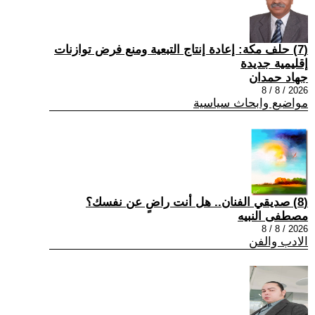
(7) حلف مكة: إعادة إنتاج التبعية ومنع فرض توازنات
إقليمية جديدة
جهاد حمدان
2026 / 8 / 8
مواضيع وابحاث سياسية
(8) صديقي الفنان.. هل أنت راضٍ عن نفسك؟
مصطفى النبيه
2026 / 8 / 8
الادب والفن