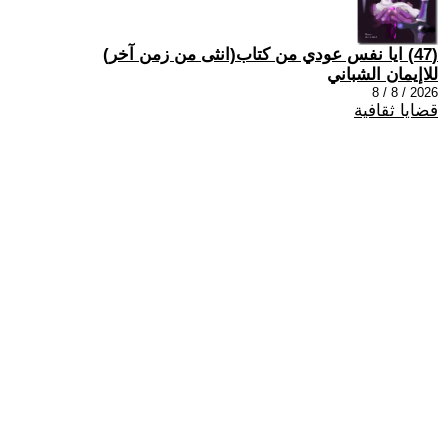
(47) ايا نفس عودي من كتاب(انثى من زمن آخر)
للاإيمان الشباني
2026 / 8 / 8
قضايا ثقافية