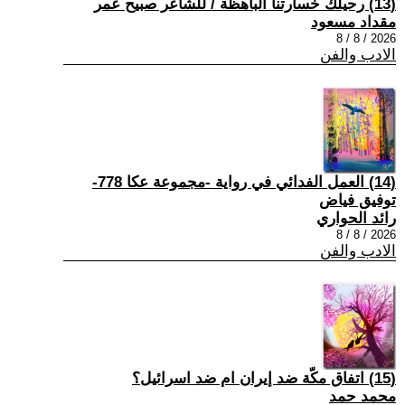
(13) رحيلك خسارتنا الباهظة / للشاعر صبيح عمر
مقداد مسعود
2026 / 8 / 8
الادب والفن
(14) العمل الفدائي في رواية -مجموعة عكا 778-
توفيق فياض
رائد الحواري
2026 / 8 / 8
الادب والفن
(15) اتفاق مكّة ضد إيران ام ضد اسرائيل؟
محمد حمد