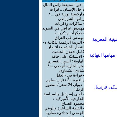
-
حين استيقظ رأس المال
داخل الإنسان .. قراءة
ماركسية ثورية في ... /
رياض الشرايطي
-
مذكرات وذكريات
مهندس عراقي في السويد
/ مذكرات وذكريات
مهندس في العراق
نية المغربية
-
التربية الرقمية للكاتبة د-
انتصار الخشت / انتصار
كامل جفلان الخشت
-
الإنسانيّة على حافة
الهاوية : السير القسري
نحو الخاوية أم صي ... /
شادي الشماوي
-
قراءة في -العقل
والثورة- -2 / نايف سلوم
-
ديوان 24 شعر / منصور
الريكان
-
لوبي إسرائيل والسياسة
الخارجية الأميركية /
محمود الصباغ
-
القصة الشاعرة والوعي
الجمعي الحداثي/ مقاربة