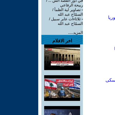
في دور القصة الش ... /
ربيحة الرفاعي
-
تصاوير لية الظمأ /
السمّاح عبد الله
ريا
-
ثلاثاءات عابر سبيل /
السمّاح عبد الله
المزيد.....
اخر الافلام
تسكى