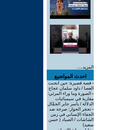
المزيد.....
احدث المواضيع
-
قصة قصيرة: حين انحنت
العصا / داود سلمان عجاج
-
الصورة وما وراء المرئي:
مقاربة في سيميائيات
الدلالة / ياسر جابر الجمَّال
-
تحجر الحوار: صرخة ضد
الجفاء الإنساني في زمن
الشاشات / الصياد ‏( حسن
سعيد‏)
-
دليل صيانة الإنسان