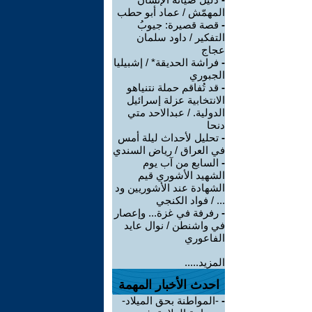
المهمّش / عماد أبو حطب
-
قصة قصيرة: جيوبُ
التفكير / داود سلمان
عجاج
-
فراشة الحديقة* / إشبيليا
الجبوري
-
قد تُفاقم حملة نتنياهو
الانتخابية عزلة إسرائيل
الدولية. / عبدالاحد متي
دنحا
-
تحليل لأحداث ليلة أمس
في العراق / رياض السندي
-
السابع من آب يوم
الشهيد الأشوري قيم
الشهادة عند الأشوريين ود
... / فواد الكنجي
-
رفرفة في غزة... وإعصار
في واشنطن / نوال عايد
الفاعوري
المزيد.....
احدث الأخبار المهمة
-
-المواطنة بحق الميلاد-