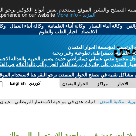
ة التصفح والنشر، الموقع يستخدم بعض أنواع الكوكيز نرجو النق
More info - المزيد
experience on our website
الفن
-
وكالة أنباء اليسار
-
وكالة أنباء العلمانية
-
وكالة أنباء العمال
-
وكا
الاقتصاد
-
اخبار الطب والعلوم
 الرئيسي لمؤسسة الحوار المتمدن
، علمانية، ديمقراطية، تطوعية وغير ربحية
ل مجتمع مدني علماني ديمقراطي حديث يضمن الحرية والعدالة الاجتم
حوار المتمدن على جائزة ابن رشد للفكر الحر والتى نالها أعلام في الفك
م مشاكل تقنية في تصفح الحوار المتمدن نرجو النقر هنا لاستخدام الموقع
كوردي
English
الاخبار
مراكز
الحوار المتمدن
يرية
-
مكتبة التمدن
- فتيات عدن في مواجهة الاستعمار البريطاني - عيبا
فتيات عدن في مواجهة الاستعمار البريطاني