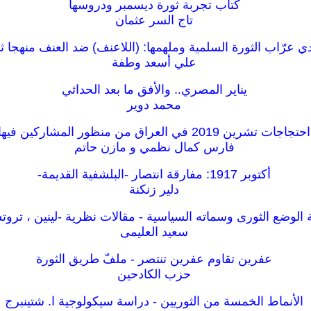
كتاب تجربة ثورة ديسمبر ودروسها
تاج السر عثمان
ي عرّاب الثورة السلمية وملهمها: (اللاعنف) ضد العنف منهجا ثو
علي أسعد وطفة
يناير المصري.. والأفق ما بعد الحداثي
محمد دوير
احتجاجات تشرين 2019 في العراق من منظور المشاركين فيها
فارس كمال نظمي و مازن حاتم
أكتوبر 1917: مفارقة انتصار -البلشفية القديمة-
دلير زنكنة
 الوضع الثورى وسماته السياسية - مقالات نظرية -لينين ، ترو
سعيد العليمى
عفرين تقاوم عفرين تنتصر - ملفّ طريق الثورة
حزب الكادحين
الأنماط الخمسة من الثوريين - دراسة سيكولوجية ا. شتينبرج