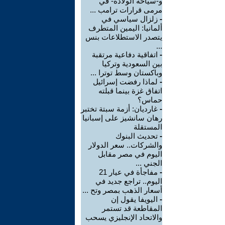
و-سياحة الولادة- في
مرمى قرارات ترامب ...
-
زلزال سياسي في
ألمانيا: اليمين المتطرف
يتصدر الاستطلاعات بنس
...
-
اتفاقية دفاعية مرتقبة
بين السعودية وتركيا
وباكستان وسط توترا ...
-
لماذا رفضت إسرائيل
اتفاق غزة بينما قبلته
حماس؟
-
غارديان: أزمة سبتة تختبر
رهان سانشيز على إسبانيا
المستقلة
-
تحديث البنوك
والشركات.. سعر الدولار
اليوم في مصر مقابل
الجني ...
-
مفاجأة في عيار 21
اليوم.. تراجع جديد في
أسعار الذهب بمصر وتح ...
-
اليويفا يقول إن
المقاطعة قد تستمر
والاتحاد الإنجليزي يسحب