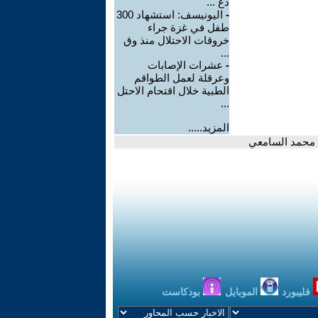
دع ...
-
اليونيسف: استشهاد 300
طفل في غزة جراء
خروقات الاحتلال منذ وق
...
-
عشرات الإصابات
وعرقلة لعمل الطواقم
الطبية خلال اقتحام الاحتل
...
المزيد.....
ن محمد السامعي
فليبورد
الموبايل
بودكاست