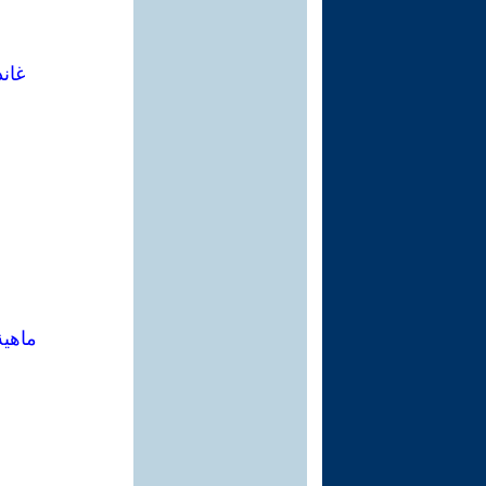
غاند
ماهية