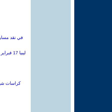
في نقد مسار ا
ليبيا 17 فبراير 2011 تحققت ثورة جذرية وبينت أهمية النظرية والتنظيم لإتمام مهامها النهائية
كراسات شيوعية (إيطاليا،سبتمب