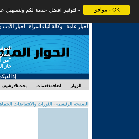
موافق - OK
لتوفير افضل خدمة لكم ولتسهيل عملي
أخبار عامة
-
وكالة أنباء المرأة
-
اخبار الأدب و
الموقع
يسارية
"من أج
حاز ال
إذا لديك
الزوار
اضافة/خدمات
بحث/الارشيف
الصفحة الرئيسية
-
الثورات والانتفاضات الجماه