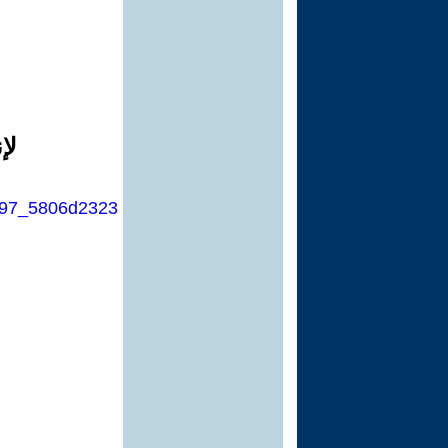
لإ
9997_5806d2323