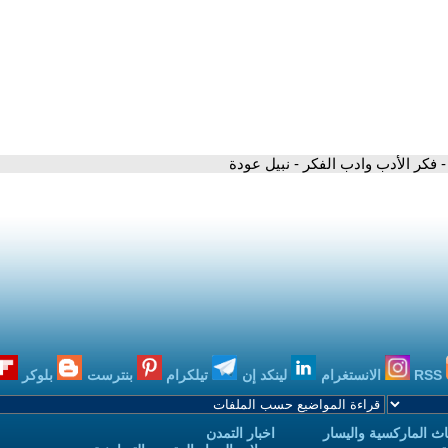
- فكر الأدب وادب الفكر - نبيل عودة
RSS
الانستغرام
لينكد إن
تيلكرام
بنترست
بلوكر
ث الماركسية واليسار
اخبار التمدن