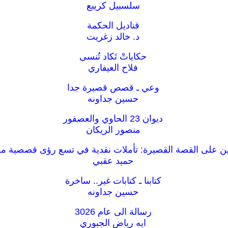
سلسبيل كريبع
قناديل الحكمة
د. خالد زغريت
حكاياتْ تَكاد تُنسى
فلاح العيفاري
وعي ـ قصص قصيرة جدا
حسين جداونه
ديوان 23 الحاوي والعصفور
منصور الريكان
ن على القصة القصيرة: تأملات نقدية في تسع رؤى قصصية من
حميد عقبي
كتابنا ـ كتابات غير.. ساخرة
حسين جداونه
رسالة الى عام 3026
ايه رياض الجبوري