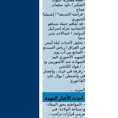
التفكير / داود سلمان
عجاج
-
فراشة الحديقة* / إشبيليا
الجبوري
-
قد تُفاقم حملة نتنياهو
الانتخابية عزلة إسرائيل
الدولية. / عبدالاحد متي
دنحا
-
تحليل لأحداث ليلة أمس
في العراق / رياض السندي
-
السابع من آب يوم
الشهيد الأشوري قيم
الشهادة عند الأشوريين ود
... / فواد الكنجي
-
رفرفة في غزة... وإعصار
في واشنطن / نوال عايد
الفاعوري
المزيد.....
احدث الأخبار المهمة
-
-المواطنة بحق الميلاد-
و-سياحة الولادة- في
مرمى قرارات ترامب ...