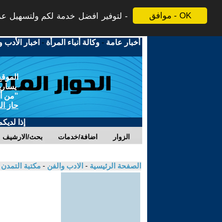
موافق - OK
لتوفير افضل خدمة لكم ولتسهيل عملي
أخبار عامة
-
وكالة أنباء المرأة
-
اخبار الأدب و
الموقع
يسارية
"من أج
حاز ال
إذا لديك
الزوار
اضافة/خدمات
بحث/الارشيف
الصفحة الرئيسية
-
الادب والفن
-
مكتبة التمدن