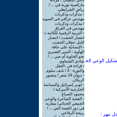
ماركسية ثورية في ... /
رياض الشرايطي
-
مذكرات وذكريات
مهندس عراقي في السويد
/ مذكرات وذكريات
مهندس في العراق
-
التربية الرقمية للكاتبة د-
انتصار الخشت / انتصار
كامل جفلان الخشت
-
الإنسانيّة على حافة
الهاوية : السير القسري
نحو الخاوية أم صي ... /
شكيل الوعي الج
شادي الشماوي
-
قراءة في -العقل
والثورة- -2 / نايف سلوم
-
ديوان 24 شعر / منصور
الريكان
-
لوبي إسرائيل والسياسة
الخارجية الأميركية /
محمود الصباغ
-
القصة الشاعرة والوعي
الجمعي الحداثي/ مقاربة
في دور القصة الش ... /
ربيحة الرفاعي
جل مهز :