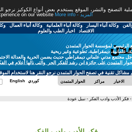
ة التصفح والنشر، الموقع يستخدم بعض أنواع الكوكيز نرجو النق
More info - المزيد
experience on our website
الفن
-
وكالة أنباء اليسار
-
وكالة أنباء العلمانية
-
وكالة أنباء العمال
-
وكا
الاقتصاد
-
اخبار الطب والعلوم
 الرئيسي لمؤسسة الحوار المتمدن
، علمانية، ديمقراطية، تطوعية وغير ربحية
ل مجتمع مدني علماني ديمقراطي حديث يضمن الحرية والعدالة الاجتم
حوار المتمدن على جائزة ابن رشد للفكر الحر والتى نالها أعلام في الفك
م مشاكل تقنية في تصفح الحوار المتمدن نرجو النقر هنا لاستخدام الموقع
كوردي
English
الاخبار
مراكز
الحوار المتمدن
- فكر الأدب وادب الفكر - نبيل عودة
فكر الأدب وادب الفكر