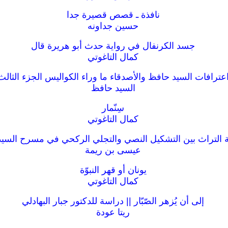
نافذة ـ قصص قصيرة جدا
حسين جداونه
جسد الكرنفال في رواية حدث أبو هريرة قال
كمال التاغوتي
عترافات السيد حافظ والأصدقاء ما وراء الكواليس الجزء الثالث
السيد حافظ
سِنّمار
كمال التاغوتي
التراث بين التشكيل النصي والتجلي الركحي في مسرح السي
عيسى بن ريمة
يونان أو قهر النبوّة
كمال التاغوتي
إلى أن يُزهر الصّبّار || دراسة للدكتور جبار البهادلي
ريتا عودة