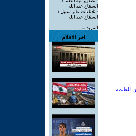
-
تصاوير لية الظمأ /
السمّاح عبد الله
-
ثلاثاءات عابر سبيل /
السمّاح عبد الله
المزيد.....
اخر الافلام
 العالم»