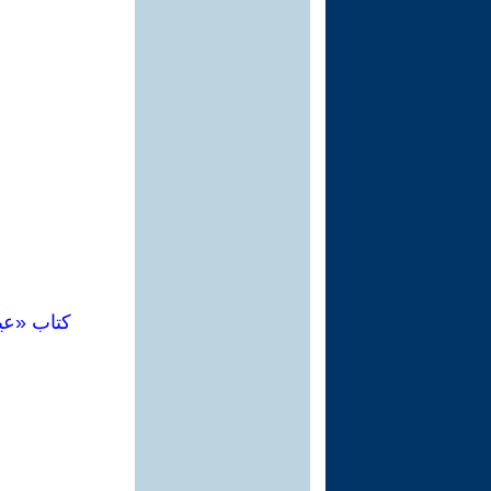
كتاب «عي