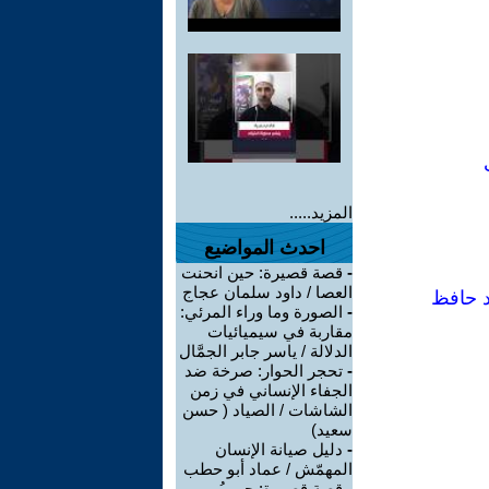
المزيد.....
احدث المواضيع
-
قصة قصيرة: حين انحنت
العصا / داود سلمان عجاج
د حافظ
-
الصورة وما وراء المرئي:
مقاربة في سيميائيات
الدلالة / ياسر جابر الجمَّال
-
تحجر الحوار: صرخة ضد
الجفاء الإنساني في زمن
الشاشات / الصياد ‏( حسن
سعيد‏)
-
دليل صيانة الإنسان
المهمّش / عماد أبو حطب
-
قصة قصيرة: جيوبُ