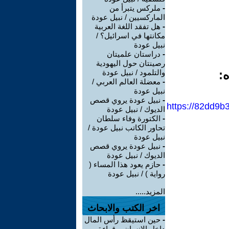
-
ملركس يتبرأ من
الماركسيين / نبيل عودة
-
هل تفقد اللغة العربية
مكانتها في اسرائيل؟ /
نبيل عودة
-
دراستان علميتان
رصينتان حول اليهودية
ه:
والتلمود / نبيل عودة
-
معضلة العالم العربي /
نبيل عودة
-
نبيل عودة يروي قصص
https://82dd9
الديوك / نبيل عودة
-
الكتورة وفاء سلطان
تحاور الكاتب نبيل عودة /
نبيل عودة
-
نبيل عودة يروي قصص
الديوك / نبيل عودة
-
حازم يعود هذا المساء (
رواية ) / نبيل عودة
المزيد.....
اخر الكتب والابحاث
-
حين استيقظ رأس المال
داخل الإنسان .. قراءة