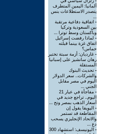
-
زلزال سياسي في
ألمانيا: اليمين المتطرف
يتصدر الاستطلاعات بنس
...
-
اتفاقية دفاعية مرتقبة
بين السعودية وتركيا
وباكستان وسط توترا ...
-
لماذا رفضت إسرائيل
اتفاق غزة بينما قبلته
حماس؟
-
غارديان: أزمة سبتة تختبر
رهان سانشيز على إسبانيا
المستقلة
-
تحديث البنوك
والشركات.. سعر الدولار
اليوم في مصر مقابل
الجني ...
-
مفاجأة في عيار 21
اليوم.. تراجع جديد في
أسعار الذهب بمصر وتح ...
-
اليويفا يقول إن
المقاطعة قد تستمر
والاتحاد الإنجليزي يسحب
دع ...
-
اليونيسف: استشهاد 300