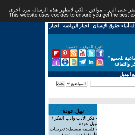
ر على الزر - موافق - لكي لاتظهر هذه الرسالة مرة اخرى -
This website uses cookies to ensure you get the best 
لة أنباء حقوق الإنسان
-
اخبار الرياضة
-
اخبار
التبرع للموقع - ادعمونا
اعية للجميع
"
ر والثقافة
 البديل
نبيل عودة
-
فكر الأدب وادب الفكر /
نبيل عودة
-
فلسفة مبسطة: تعريفات
فلسفية / نبيل عودة