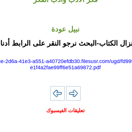
نبيل عودة
نزال الكتاب-البحث نرجو النقر على الرابط أدنا
b3e-2d6a-41e3-a551-a40720efdb30.filesusr.com/ugd/fd
e1f4a2fae99ff6e51a69872.pdf
تعليقات الفيسبوك