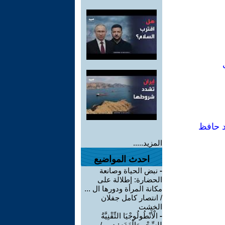
د حافظ
المزيد.....
احدث المواضيع
-
نبض الحياة وصانعة
الحضارة: إطلالة على
مكانة المرأة ودورها ال ...
/ انتصار كامل جفلان
الخشت
-
الْأَنْطُولُوجْيَا التِّقْنِيَّةُ
لِلسِّحْرِ وَالْعَدَمِ: دِ ... /