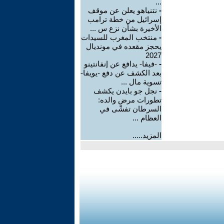
...
-
نتنياهو يعلن عن موقف
إسرائيل من خطة ترامب
الأخيرة بشأن نزع س ...
-
منتخب المغرب للسيدات
يحجز مقعده في مونديال
2027
-
-فيفا- يدافع عن إنفانتينو
بعد الكشف عن دفع -يويفا-
تسوية مال ...
-
نجل جو بايدن يكشف
تطورات مرض والده:
السرطان تفشّى في
العظام ...
المزيد.....