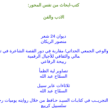
كتب-ابحاث من نفس المحور:
الادب والفن
ديوان 24 شعر
منصور الريكان
الوعي الجمعي الحداثي/ مقاربة في دور القصة الشاعرة في ت
مالي والثقافي للأجيال الرقمية
ربيحة الرفاعي
تصاوير لية الظمأ
السمّاح عبد الله
ثلاثاءات عابر سبيل
السمّاح عبد الله
التجريــب في كتابـات السيـد حـافظ من خلال روايته يوميات ر
سلسبيل كريبع