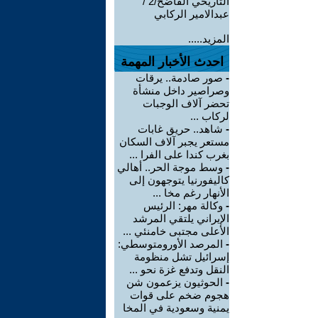
التاريخي الفاضح/2 /
عبدالامير الركابي
المزيد.....
احدث الأخبار المهمة
-
صور صادمة.. يرقات
وصراصير داخل منشأة
تحضر آلاف الوجبات
لركاب ...
-
شاهد.. حريق غابات
مستعر يجبر آلاف السكان
بغرب كندا على الفرا ...
-
وسط موجة الحر.. أهالي
كاليفورنيا يتوجهون إلى
الأنهار رغم مخا ...
-
وكالة مهر: الرئيس
الإيراني يلتقي المرشد
الأعلى مجتبى خامنئي ...
-
المرصد الأورومتوسطي:
إسرائيل تشل منظومة
النقل وتدفع غزة نحو ...
-
الحوثيون يزعمون شن
هجوم ضخم على قوات
يمنية وسعودية في المخا