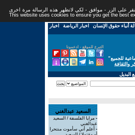
ر على الزر - موافق - لكي لاتظهر هذه الرسالة مرة اخرى -
This website uses cookies to ensure you get the best 
لة أنباء حقوق الإنسان
-
اخبار الرياضة
-
اخبار
التبرع للموقع - ادعمونا
اعية للجميع
"
ر والثقافة
 البديل
السعيد عبدالغني
-
مرايا الفلسفة / السعيد
عبدالغني
-
أعلم أني سأموت منتحرا
أو مقتولا / السعيد