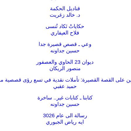
قناديل الحكمة
د. خالد زغريت
حكاياتْ تَكاد تُنسى
فلاح العيفاري
وعي ـ قصص قصيرة جدا
حسين جداونه
ديوان 23 الحاوي والعصفور
منصور الريكان
ن على القصة القصيرة: تأملات نقدية في تسع رؤى قصصية من
حميد عقبي
كتابنا ـ كتابات غير.. ساخرة
حسين جداونه
رسالة الى عام 3026
ايه رياض الجبوري