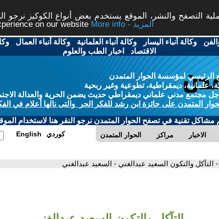
ة التصفح والنشر، الموقع يستخدم بعض أنواع الكوكيز نرجو النق
More info - المزيد
experience on our website
الفن
-
وكالة أنباء اليسار
-
وكالة أنباء العلمانية
-
وكالة أنباء العمال
-
وكا
الاقتصاد
-
اخبار الطب والعلوم
 الرئيسي لمؤسسة الحوار المتمدن
، علمانية، ديمقراطية، تطوعية وغير ربحية
ل مجتمع مدني علماني ديمقراطي حديث يضمن الحرية والعدالة الاجتم
حوار المتمدن على جائزة ابن رشد للفكر الحر والتى نالها أعلام في الفك
م مشاكل تقنية في تصفح الحوار المتمدن نرجو النقر هنا لاستخدام الموقع
كوردي
English
الاخبار
مراكز
الحوار المتمدن
- التآكل والتكون السعيد عبدالغني - السعيد عبدالغني
التآكل والتكون السعيد عبدالغني