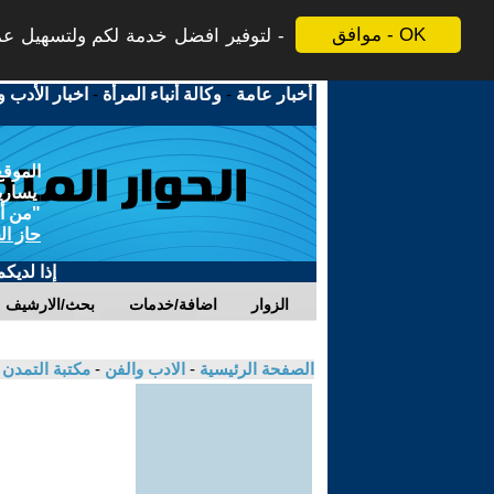
موافق - OK
لتوفير افضل خدمة لكم ولتسهيل عملي
أخبار عامة
-
وكالة أنباء المرأة
-
اخبار الأدب و
الموقع
يسارية
"من أج
حاز ال
إذا لديك
الزوار
اضافة/خدمات
بحث/الارشيف
الصفحة الرئيسية
-
الادب والفن
-
مكتبة التمدن