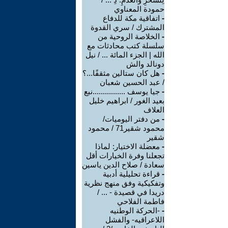
حمودة المعناوي
-
اتفاقية مكة للدفاع
المشترك / سري القدوة
-
الخلاصة الروحية من
سلسلة كتب محادثات مع
الله | الجزء المائة ... / نيل
دونالد والش
-
هل كان ستالين مثقفًا...؟
/ عبد الحسين شعبان
-
جيا يوسف ................نبع
بعيد الغور / ابراهيم خليل
العلاف
-
من دفتر اليوميات/
محمود شقير71 / محمود
شقير
-
معضلة الاختيار: لماذا
تجعلنا وفرة الخيارات أقل
سعادة / صلاح الدين ياسين
-
قراءة تحليلية أدبية
وتفكيكية وفق منهج نظرية
دريدا في قصيدة - ... /
فاطمة الفلاحي
-
-الحركة الوطنيه
اللاعراقيه- والفشل