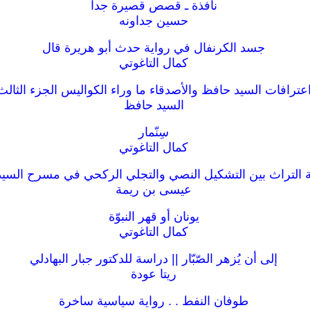
نافذة ـ قصص قصيرة جدا
حسين جداونه
جسد الكرنفال في رواية حدث أبو هريرة قال
كمال التاغوتي
عترافات السيد حافظ والأصدقاء ما وراء الكواليس الجزء الثالث
السيد حافظ
سِنّمار
كمال التاغوتي
التراث بين التشكيل النصي والتجلي الركحي في مسرح السي
عيسى بن ريمة
يونان أو قهر النبوّة
كمال التاغوتي
إلى أن يُزهر الصّبّار || دراسة للدكتور جبار البهادلي
ريتا عودة
طوفان النفط . . رواية سياسية ساخرة