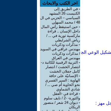
اخر الكتب والابحاث
-
في الطريق إلى
الكنيست 26 المشهد
السياسي – الحزبي في ال
48 / محمد السهلي
-
حين استيقظ رأس المال
داخل الإنسان .. قراءة
ماركسية ثورية في ... /
رياض الشرايطي
-
مذكرات وذكريات
مهندس عراقي في السويد
شكيل الوعي الج
/ مذكرات وذكريات
مهندس في العراق
-
التربية الرقمية للكاتبة د-
انتصار الخشت / انتصار
كامل جفلان الخشت
-
الإنسانيّة على حافة
الهاوية : السير القسري
نحو الخاوية أم صي ... /
شادي الشماوي
-
قراءة في -العقل
والثورة- -2 / نايف سلوم
-
ديوان 24 شعر / منصور
جل مهز :
الريكان