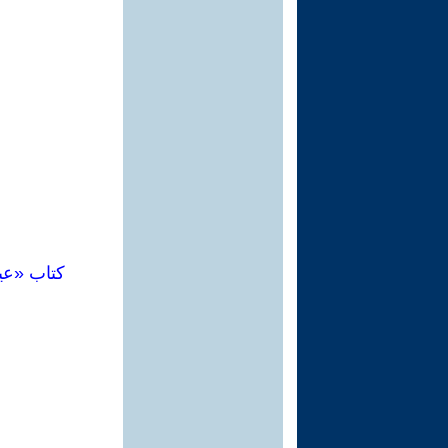
كتاب «عي