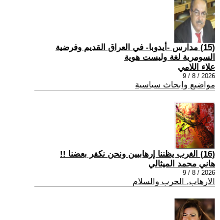
(15) مدارس -أيدوبا- في العراق القديم وفرضية
السومرية لغة وليست هوية
علاء اللامي
2026 / 8 / 9
مواضيع وابحاث سياسية
(16) الغرب يظننا إرهابيين ونحن نكفر بعضنا !!
هاني محمد الميثالي
2026 / 8 / 9
الارهاب, الحرب والسلام