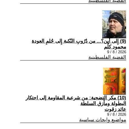
القضية الفلسطينية
(9) إِلى أين؟... من دُرُوبِ النّكبة إِلى حُلمِ العودة
محمود كلّم
2026 / 8 / 9
القضية الفلسطينية
(10) مكر التضحية: من شرعية المقاومة إلى احتكار
البطولة ومأزق السلطة
عائد زقوت
2026 / 8 / 9
مواضيع وابحاث سياسية