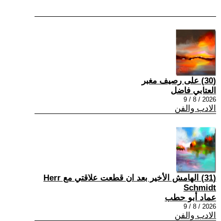
(30) على رصيف مغبر
العتابي فاضل
2026 / 8 / 9
الادب والفن
(31) الهامش الأخير بعد ان قطعت علاقتي مع Herr
Schmidt
عماد أبو حطب
2026 / 8 / 9
الادب والفن