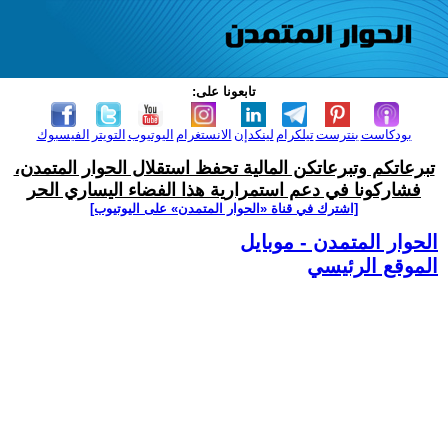
تابعونا على:
بودكاست
بنترست
تيلكرام
لينكدإن
الانستغرام
اليوتيوب
التويتر
الفيسبوك
تبرعاتكم وتبرعاتكن المالية تحفظ استقلال الحوار المتمدن،
فشاركونا في دعم استمرارية هذا الفضاء اليساري الحر
[اشترك في قناة ‫«الحوار المتمدن» على اليوتيوب]
الحوار المتمدن - موبايل
الموقع الرئيسي