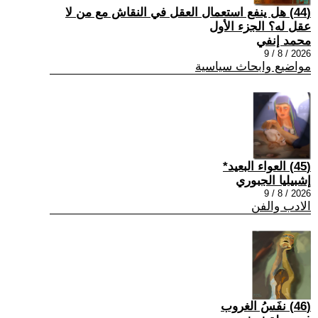
(44) هل ينفع استعمال العقل في النقاش مع من لا
عقل له؟ الجزء الأول
محمد إنفي
2026 / 8 / 9
مواضيع وابحاث سياسية
(45) العواء البعيد*
إشبيليا الجبوري
2026 / 8 / 9
الادب والفن
(46) نفَسُ الغروب