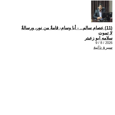
(11) عصام سالم.. - أبا وسام- قامةٌ من نور، ورسالةٌ
لا تموت
سلامه ابو زعيتر
2026 / 8 / 9
سيرة ذاتية