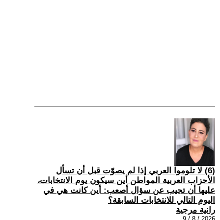
(6) لا تلوموا العربي إذا لم يصوّت قبل أن تسأل
الأحزاب العربية المواطن أين سيكون يوم الانتخابات،
عليها أن تجيب عن سؤال أصعب: أين كانت هي في
اليوم التالي للانتخابات السابقة؟
رانية مرجية
2026 / 8 / 9