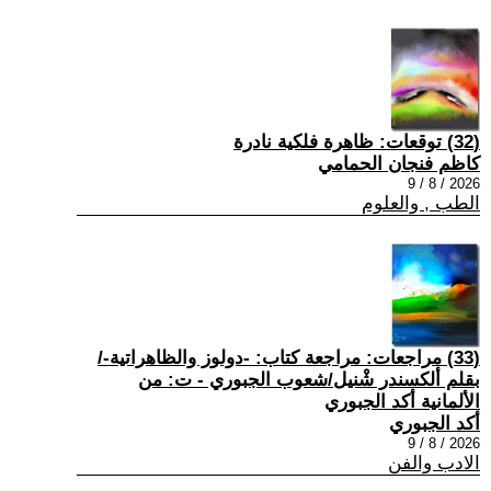
(32) توقعات: ظاهرة فلكية نادرة
كاظم فنجان الحمامي
2026 / 8 / 9
الطب , والعلوم
(33) مراجعات: مراجعة كتاب: -دولوز والظاهراتية-/
بقلم ألكسندر شْنيل/شعوب الجبوري - ت: من
الألمانية أكد الجبوري
أكد الجبوري
2026 / 8 / 9
الادب والفن