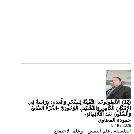
(12) الْأَنْطُولُوجْيَا التِّقْنِيَّةُ لِلسِّحْرِ وَالْعَدَمِ: دِرَاسَةٌ فِي
الْإِمْكَانِ الْكَامِنِ وَالتَّشْكِيلِ الْوُجُودِيِّ -الجُزْءُ السَّابِعُ
وَالسِّتُّونَ بَعْدَ الثَّلَاثِمِائَةِ-
حمودة المعناوي
2026 / 8 / 9
الفلسفة ,علم النفس , وعلم الاجتماع