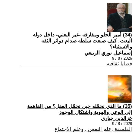
(34) أمير الحلو ومفارقة -غير البعثي- داخل دولة
البعث: كيف صنعت سلطة صدام دوائر الثقة
والاستثناء؟
إسماعيل نوري الربيعي
2026 / 8 / 9
قضايا ثقافية
(35) ما الذي نحمّله حين نحمّل العقل؟ من الفاهمة
إلى الوعي والهوية واشتكال الوجود
عزالدين جباري
2026 / 8 / 9
الفلسفة ,علم النفس , وعلم الاجتماع