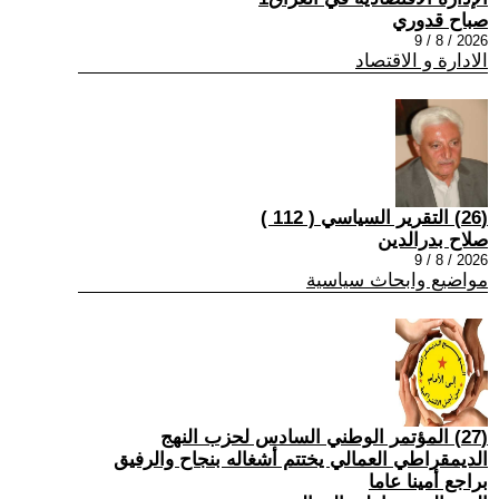
صباح قدوري
2026 / 8 / 9
الادارة و الاقتصاد
(26) التقرير السياسي ( 112 )
صلاح بدرالدين
2026 / 8 / 9
مواضيع وابحاث سياسية
(27) المؤتمر الوطني السادس لحزب النهج
الديمقراطي العمالي يختتم أشغاله بنجاح والرفيق
براجع أمينا عاما