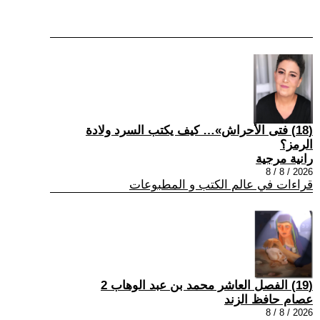
(18) فتى الأحراش»… كيف يكتب السرد ولادة
الرمز؟
رانية مرجية
2026 / 8 / 8
قراءات في عالم الكتب و المطبوعات
(19) الفصل العاشر محمد بن عبد الوهاب 2
عصام حافظ الزند
2026 / 8 / 8