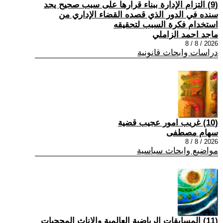
(9) التزام الإدارة ببناء قرارها على سبب صحیح یجد
سنده في الدور الذي قصده القضاء الإداري من
استخدام فكرة السبب لتحقیقه
ماجد احمد الزاملي
2026 / 8 / 8
دراسات وابحاث قانونية
(10) غريب امور عجيب قضية
سهام مصطفى
2026 / 8 / 8
مواضيع وابحاث سياسية
(11) المسابقات الرياضية العالمية والإناث المحجبات