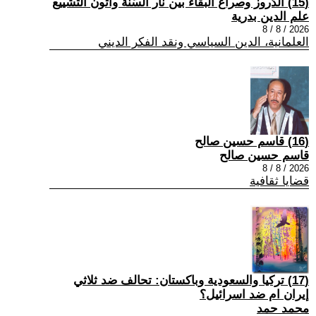
(15) الدّروز وصراع البقاء بين نار السّنّة وأتون التّشييع
علم الدين بدرية
2026 / 8 / 8
العلمانية، الدين السياسي ونقد الفكر الديني
(16) قاسم حسين صالح
قاسم حسين صالح
2026 / 8 / 8
قضايا ثقافية
(17) تركيا والسعودية وباكستان: تحالف ضد ثلاثي
إيران ام ضد اسرائيل؟
محمد حمد