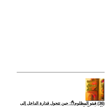
(36) فيتو المظلوم✋: حين تتحول قذارة الداخل إلى