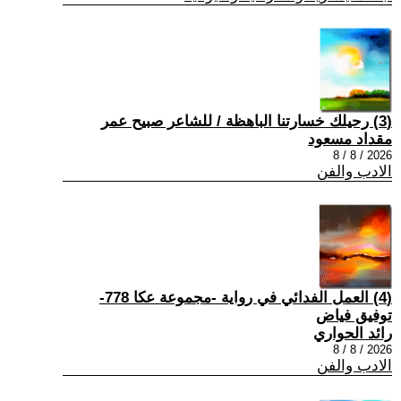
(3) رحيلك خسارتنا الباهظة / للشاعر صبيح عمر
مقداد مسعود
2026 / 8 / 8
الادب والفن
(4) العمل الفدائي في رواية -مجموعة عكا 778-
توفيق فياض
رائد الحواري
2026 / 8 / 8
الادب والفن