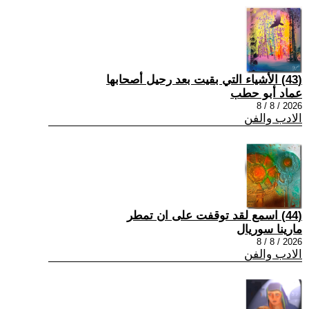
(43) الأشياء التي بقيت بعد رحيل أصحابها
عماد أبو حطب
2026 / 8 / 8
الادب والفن
(44) اسمع لقد توقفت على ان تمطر
مارينا سوريال
2026 / 8 / 8
الادب والفن