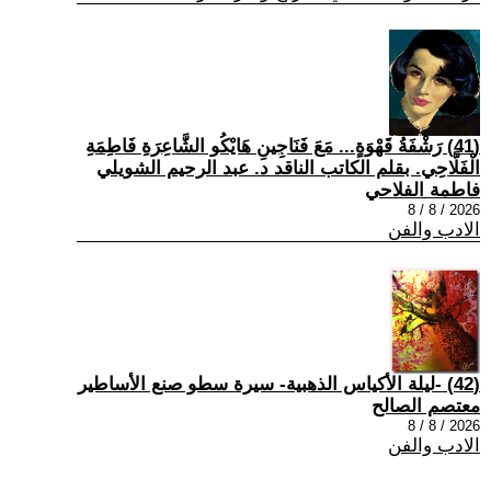
(41) رَشْفَةُ قَهْوَةٍ... مَعَ فَنَاجِينِ هَايْكُو الشَّاعِرَةِ فَاطِمَةِ
الْفَلَّاحِي. بقلم الكاتب الناقد د. عبد الرحيم الشويلي
فاطمة الفلاحي
2026 / 8 / 8
الادب والفن
(42) -ليلة الأكياس الذهبية- سيرة سطو صنع الأساطير
معتصم الصالح
2026 / 8 / 8
الادب والفن