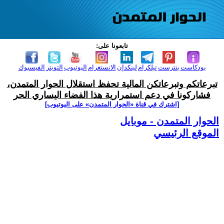
تابعونا على:
بودكاست
بنترست
تيلكرام
لينكدإن
الانستغرام
اليوتيوب
التويتر
الفيسبوك
تبرعاتكم وتبرعاتكن المالية تحفظ استقلال الحوار المتمدن،
فشاركونا في دعم استمرارية هذا الفضاء اليساري الحر
[اشترك في قناة ‫«الحوار المتمدن» على اليوتيوب]
الحوار المتمدن - موبايل
الموقع الرئيسي