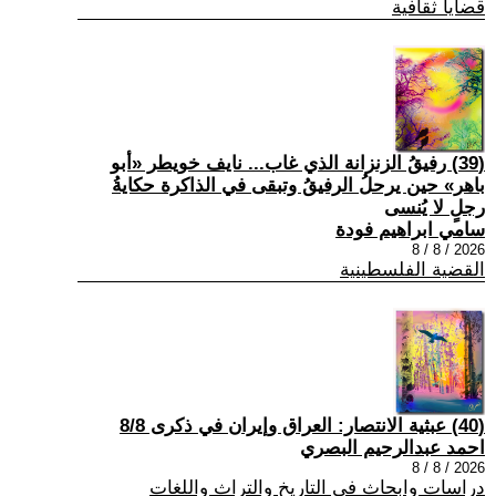
قضايا ثقافية
(39) رفيقُ الزنزانة الذي غاب... نايف خويطر «أبو
باهر» حين يرحلُ الرفيقُ وتبقى في الذاكرة حكايةُ
رجلٍ لا يُنسى
سامي ابراهيم فودة
2026 / 8 / 8
القضية الفلسطينية
(40) عبثية الانتصار: العراق وإيران في ذكرى 8/8
احمد عبدالرحيم البصري
2026 / 8 / 8
دراسات وابحاث في التاريخ والتراث واللغات