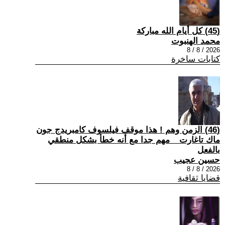
(45) كل أيام الله مباركة
محمد الهنبوت
2026 / 8 / 8
كتابات ساخرة
(46) الزمن وهم ! هذا موقف فيلسوف كامبريدج جون
ماك تاغارت _ مهم جدا مع أنه خطأ بشكل منطقي
بالفعل
حسين عجيب
2026 / 8 / 8
قضايا ثقافية