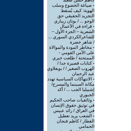
-
صياغة الخضوع وسلب
الهوية: كيف يُسقط
التجريد الحقيقي حق
الوجو ... / بوتان زيباري
-
قراءة في الأعمال
الشعرية – الجزء الأول –
للشاعرالكردي السوري ...
/ شاهر خضرة
-
مخاطر المودة والموالاة
على الأمن القومي -
الممتحنة / طلعت خيري
-
كتابات قصيرة جدا /
الهروب الصغير / / بويعلاوي
عبد الرحمان
-
الانتهاكات السياسية تهدد
مكانة السينما والمسرح/
إشبيليا الجب ... / أكد
الجبوري
-
وثائقيات صاحب الحكيم
في توثيق حقوق الإنسان
في العراق / رائد عبيس
-
الشعب يريد تعطيل
القطار / كاظم فنجان
الحمامي