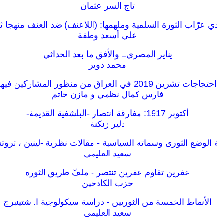
تاج السر عثمان
ي عرّاب الثورة السلمية وملهمها: (اللاعنف) ضد العنف منهجا ثو
علي أسعد وطفة
يناير المصري.. والأفق ما بعد الحداثي
محمد دوير
احتجاجات تشرين 2019 في العراق من منظور المشاركين فيها
فارس كمال نظمي و مازن حاتم
أكتوبر 1917: مفارقة انتصار -البلشفية القديمة-
دلير زنكنة
 الوضع الثورى وسماته السياسية - مقالات نظرية -لينين ، ترو
سعيد العليمى
عفرين تقاوم عفرين تنتصر - ملفّ طريق الثورة
حزب الكادحين
الأنماط الخمسة من الثوريين - دراسة سيكولوجية ا. شتينبرج
سعيد العليمى