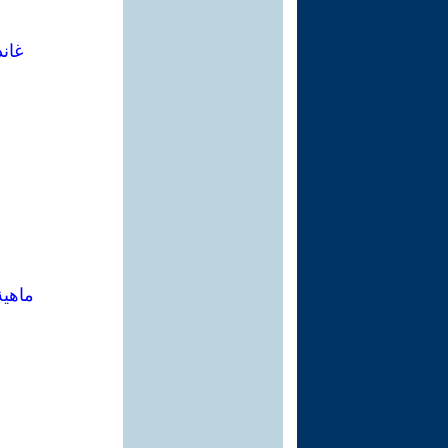
غاند
ماهية