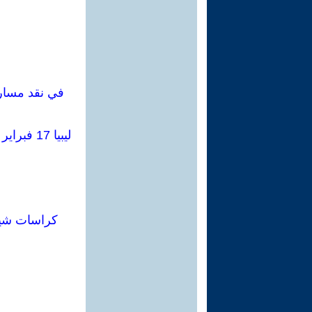
في نقد مسار ا
ليبيا 17 فبراير 2011 تحققت ثورة جذرية وبينت أهمية النظرية والتنظيم لإتمام مهامها النهائية
كراسات شيوعية (إيطاليا،سبتمب