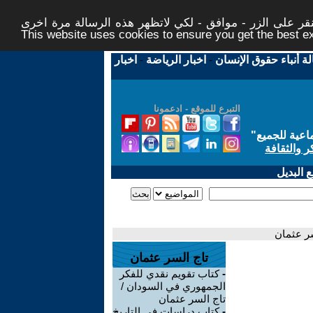
ر على الزر - موافق - لكي لاتظهر هذه الرسالة مرة اخرى -
This website uses cookies to ensure you get the best 
لة أنباء حقوق الإنسان
-
اخبار الرياضة
-
اخبار
التبرع للموقع - ادعمونا
اعية للجميع
"
ر والثقافة
 البديل
تاج السر عثمان
-
كتاب تقويم نقدي للفكر
الجمهوري في السودان /
تاج السر عثمان
-
كتاب دراسات في التاريخ