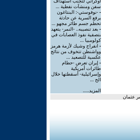
أوكراني لتجنب استهداف
سفن ومنشآت نفطية ...
-
-نوفوستي-: البنتاغون
يرفع السرية عن حادثة
تحطم جسم طائر مجهو ...
-
بعد تنصيبه.. -النمر- يتعهد
بتصفية نفوذ العصابات في
كولومبيا ...
-
انفراج وشيك لأزمة هرمز
وواشنطن تتخوف من نتائج
عكسية للتصعيد ...
-
إيران تعرض -حطام
طائرات أمريكية
وإسرائيلية- أسقطتها خلال
الح ...
المزيد.....