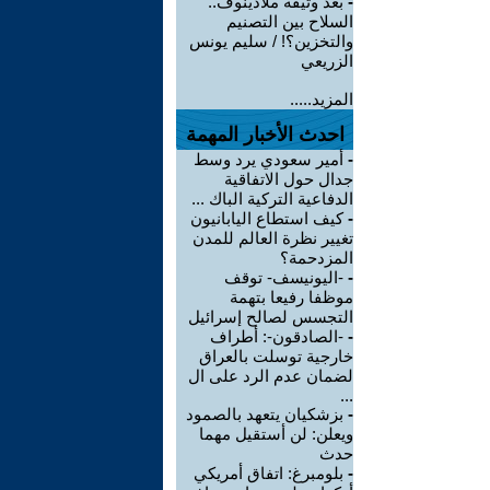
-
بعد وثيقة ملادينوف..
السلاح بين التصنيم
والتخزين؟! / سليم يونس
الزريعي
المزيد.....
احدث الأخبار المهمة
-
أمير سعودي يرد وسط
جدال حول الاتفاقية
الدفاعية التركية الباك ...
-
كيف استطاع اليابانيون
تغيير نظرة العالم للمدن
المزدحمة؟
-
-اليونيسف- توقف
موظفا رفيعا بتهمة
التجسس لصالح إسرائيل
-
-الصادقون-: أطراف
خارجية توسلت بالعراق
لضمان عدم الرد على ال
...
-
بزشكيان يتعهد بالصمود
ويعلن: لن أستقيل مهما
حدث
-
بلومبرغ: اتفاق أمريكي