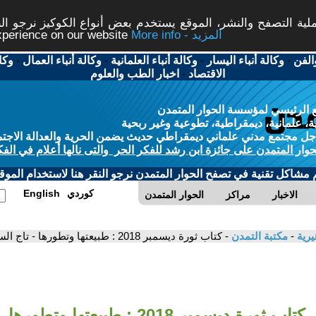
ة التصفح والنشر، الموقع يستخدم بعض أنواع الكوكيز نرجو النق
More info - المزيد
experience on our website
الفن
-
وكالة أنباء اليسار
-
وكالة أنباء العلمانية
-
وكالة أنباء العمال
-
وكا
الاقتصاد
-
اخبار الطب والعلوم
 الرئيسي لمؤسسة الحوار المتمدن
، علمانية، ديمقراطية، تطوعية وغير ربحية
ل مجتمع مدني علماني ديمقراطي حديث يضمن الحرية والعدالة الاجتم
حوار المتمدن على جائزة ابن رشد للفكر الحر والتى نالها أعلام في الفك
م مشاكل تقنية في تصفح الحوار المتمدن نرجو النقر هنا لاستخدام الموقع
كوردي
English
الاخبار
مراكز
الحوار المتمدن
يرية
-
مكتبة التمدن
- كتاب ثورة ديسمبر 2018 : طبيعتها وتطورها - تاج السر عثمان
كتاب ثورة ديسمبر 2018 : طبيعتها وتطورها