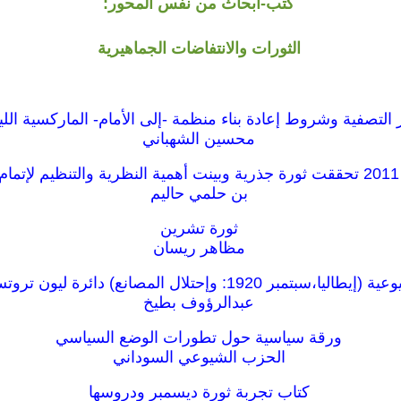
كتب-ابحاث من نفس المحور:
الثورات والانتفاضات الجماهيرية
لتصفية وشروط إعادة بناء منظمة -إلى الأمام- الماركسية الليني
محسين الشهباني
بن حلمي حاليم
ثورة تشرين
مظاهر ريسان
ر 1920: وإحتلال المصانع) دائرة ليون تروتسكى.فرنسا.
عبدالرؤوف بطيخ
ورقة سياسية حول تطورات الوضع السياسي
الحزب الشيوعي السوداني
كتاب تجربة ثورة ديسمبر ودروسها