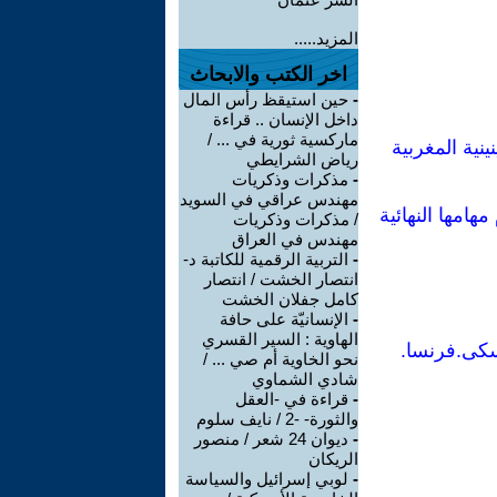
المزيد.....
اخر الكتب والابحاث
-
حين استيقظ رأس المال
داخل الإنسان .. قراءة
ماركسية ثورية في ... /
نية المغربية
رياض الشرايطي
-
مذكرات وذكريات
مهندس عراقي في السويد
/ مذكرات وذكريات
مهندس في العراق
-
التربية الرقمية للكاتبة د-
انتصار الخشت / انتصار
كامل جفلان الخشت
-
الإنسانيّة على حافة
الهاوية : السير القسري
نحو الخاوية أم صي ... /
شادي الشماوي
-
قراءة في -العقل
والثورة- -2 / نايف سلوم
-
ديوان 24 شعر / منصور
الريكان
-
لوبي إسرائيل والسياسة