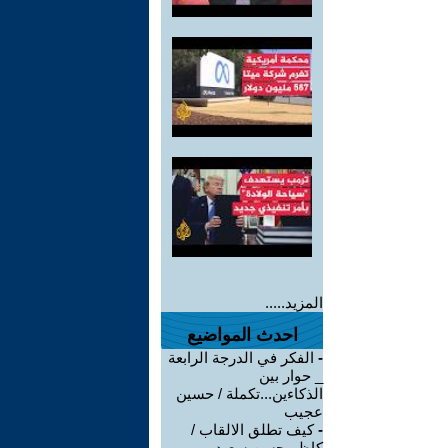
المزيد.....
احدث المواضيع
-
الفكر في الدرجة الرابعة
_ حوار بين
الذكاءين...تكملة / حسين
عجيب
-
كيف تطلق الالقاب /
كاظم حسن سعيد