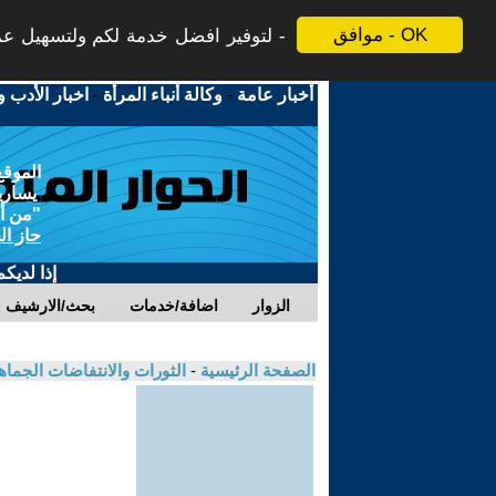
موافق - OK
لتوفير افضل خدمة لكم ولتسهيل عملي
أخبار عامة
-
وكالة أنباء المرأة
-
اخبار الأدب و
الموقع
يسارية
"من أج
حاز ال
إذا لديك
الزوار
اضافة/خدمات
بحث/الارشيف
الصفحة الرئيسية
-
الثورات والانتفاضات الجماه