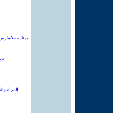
تصا
المرأة وال