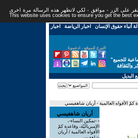
ر على الزر - موافق - لكي لاتظهر هذه الرسالة مرة اخرى -
This website uses cookies to ensure you get the best 
لة أنباء حقوق الإنسان
-
اخبار الرياضة
-
اخبار
التبرع للموقع - ادعمونا
اعية للجميع
"
ر والثقافة
 البديل
دة كمّ الأفواه العالمية - أريان شاهفيسي
أريان شاهفيسي
-
-تمكين النساء-،
الإمبرياليّة، وقاعدة كمّ
الأفواه العالمية / أريان
لمية
شاهفيسي