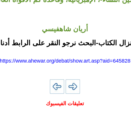
أريان شاهفيسي
نزال الكتاب-البحث نرجو النقر على الرابط أدنا
https://www.ahewar.org/debat/show.art.asp?aid=645828
تعليقات الفيسبوك