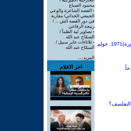
محمود الصباغ
-
القصة الشاعرة والوعي
الجمعي الحداثي/ مقاربة
في دور القصة الش ... /
ربيحة الرفاعي
-
تصاوير لية الظمأ /
السمّاح عبد الله
-
ثلاثاءات عابر سبيل /
بمناسبة 8مارس اليوم العالمى للمرأة ننشر:مقتطف من كتاب (النساء: أطول ثورة)1971. جوليي
السمّاح عبد الله
المزيد.....
اخر الافلام
اً
 التفلسف؟