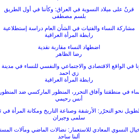
قرنٌ على ميلاد النسوية في العراق: وكأننا في أول الطريق
بلسم مصطفى
مشاركة النساء والفتيات في الشأن العام دراسة إستطلاعية
رابطة المرأة العراقية
اضطهاد النساء مقاربة نقدية
رضا الظاهر
نا في الواقع الاقتصادي والاجتماعي والنفسي للنساء في مدينة ا
زي احمد
رابطة المرأة العراقية
اء في منطقتنا وآفاق التحرر، المنظور الماركسي ضد المنظور
أنس رحيمي
طويل نحو التحرّر: الأرشفة وصناعة التاريخ ومكانة المرأة في ث
سلمى وجيران
يال النسوي المعادي للاستعمار: نضالات الماضي ومآلات المست
ألينا ساجد