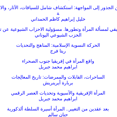
 الجذور إلى المواجهة: استكشاف شامل للسياقات، الآثار، والا
ة
خليل إبراهيم كاظم الحمداني
بقي لمسألة المرأة وتطورها. مسؤولية الاحزاب الشيوعية عن ت
الحزب الشيوعي اليوناني
الحركة النسوية الإسلامية: المناهج والتحديات
ريتا فرج
واقع المرأة في إفريقيا جنوب الصحراء
ابراهيم محمد جبريل
الساحرات، القابلات والممرضات: تاريخ المعالِجات
بربارة أيرينريش
المرأة الإفريقية والآسيوية وتحديات العصر الرقمي
ابراهيم محمد جبريل
بعد عقدين من التغيير.. المرأة أسيرة السلطة ألذكورية
حنان سالم