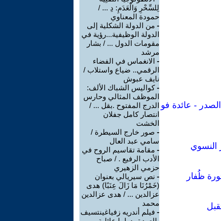
لِلسِّحْرِ وَالْعَدَمِ: دِ ... /
حمودة المعناوي
-
من الدولة الشكلية إلى
الدولة الوظيفية...رؤية في
مقومات الدول ... / بشار
مرشد
-
الانغماس في الفضاء
الرقمي.. ضياع واستلاب /
نايف عبوش
-
كواليس الشباك الألف:
الموظف المثالي وحارس
لصدر - عائدة فو
الدرج المفتوح .بقل ... /
انتصار كامل جفلان
الخشت
-
صور خارج السيطرة /
سامي عبد العال
 النسوي
-
مقامة تقاسيم الروح في
الأدب الرفيع . / صباح
حزمي الزهيري
ورة ظُفار
-
نص سيريالي بعنوان
(خَمْرُنَا مَا زَالَ عِنَبًا) هدى
عزالدين ... / هدى عزالدين
محمد
قبل
-
فيلم أندريه زفياغينتسيف
-العودة- دراما عائلية