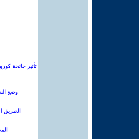
تأثير جائحة كورو
وضع النس
الطريق ال
المخ