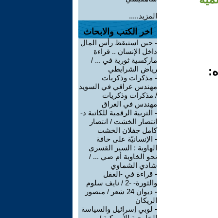
المزيد.....
اخر الكتب والابحاث
-
حين استيقظ رأس المال
داخل الإنسان .. قراءة
ماركسية ثورية في ... /
ه:
رياض الشرايطي
-
مذكرات وذكريات
مهندس عراقي في السويد
/ مذكرات وذكريات
مهندس في العراق
-
التربية الرقمية للكاتبة د-
انتصار الخشت / انتصار
كامل جفلان الخشت
-
الإنسانيّة على حافة
الهاوية : السير القسري
نحو الخاوية أم صي ... /
شادي الشماوي
-
قراءة في -العقل
والثورة- -2 / نايف سلوم
-
ديوان 24 شعر / منصور
الريكان
-
لوبي إسرائيل والسياسة
الخارجية الأميركية /