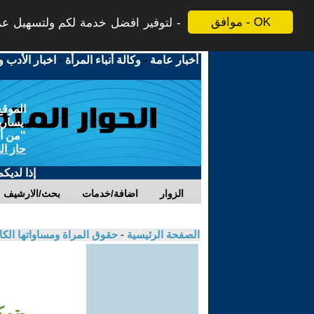
موافق - OK
لتوفير افضل خدمة لكم ولتسهيل عملي
أخبار عامة
-
وكالة أنباء المرأة
-
اخبار الأدب و
الموقع
يسارية
"من أج
حاز ال
إذا لديك
الزوار
اضافة/خدمات
بحث/الارشيف
الصفحة الرئيسية
-
حقوق المراة ومساواتها الكا
-تمك