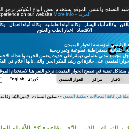
ة التصفح والنشر، الموقع يستخدم بعض أنواع الكوكيز نرجو النق
More info - المزيد
experience on our website
الفن
-
وكالة أنباء اليسار
-
وكالة أنباء العلمانية
-
وكالة أنباء العمال
-
وكا
الاقتصاد
-
اخبار الطب والعلوم
 الرئيسي لمؤسسة الحوار المتمدن
، علمانية، ديمقراطية، تطوعية وغير ربحية
ل مجتمع مدني علماني ديمقراطي حديث يضمن الحرية والعدالة الاجتم
حوار المتمدن على جائزة ابن رشد للفكر الحر والتى نالها أعلام في الفك
م مشاكل تقنية في تصفح الحوار المتمدن نرجو النقر هنا لاستخدام الموقع
كوردي
English
الاخبار
مراكز
الحوار المتمدن
ملة في كافة المجالات
-
مكتبة التمدن
- -تمكين النساء-، الإمبرياليّة، وقاع
ين النساء-، الإمبرياليّة، وقاعدة كمّ الأفواه العا