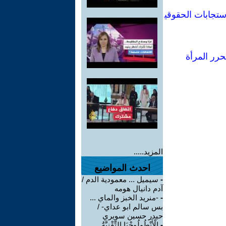
ستجابات الحقوقي
حرر المرأة
المزيد.....
احدث المواضيع
-
سيميل ... معمودية الدم /
آدم دانيال هومه
-
-منريد الخبز والماي ...
بس سالم ابو عداي- /
حيدر حسين سويري
-
الْأَنْطُولُوجْيَا التِّقْنِيَّةُ