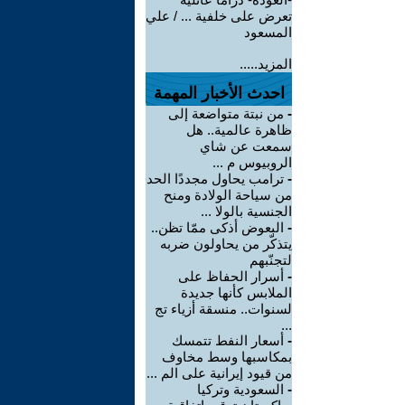
تعرض على خلفية ... / علي
المسعود
المزيد.....
احدث الأخبار المهمة
-
من نبتة متواضعة إلى
ظاهرة عالمية.. هل
سمعت عن شاي
الروبيوس م ...
-
ترامب يحاول مجددًا الحد
من سياحة الولادة ومنح
الجنسية بالولا ...
-
البعوض أذكى ممّا تظن..
يتذكّر من يحاولون ضربه
لتجنّبهم
-
أسرار الحفاظ على
الملابس كأنها جديدة
لسنوات.. منسقة أزياء تج
...
-
أسعار النفط تتمسك
بمكاسبها وسط مخاوف
من قيود إيرانية على الم ...
-
السعودية وتركيا