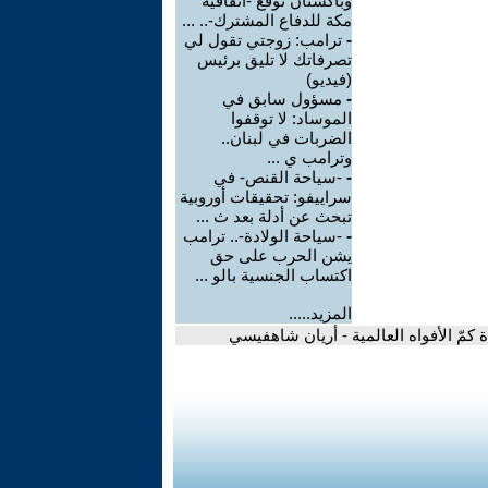
وباكستان توقع -اتفاقية
مكة للدفاع المشترك-.. ...
-
ترامب: زوجتي تقول لي
تصرفاتك لا تليق برئيس
(فيديو)
-
مسؤول سابق في
الموساد: لا توقفوا
الضربات في لبنان..
وترامب ي ...
-
-سياحة القنص- في
سراييفو: تحقيقات أوروبية
تبحث عن أدلة بعد ث ...
-
-سياحة الولادة-.. ترامب
يشن الحرب على حق
اكتساب الجنسية بالو ...
المزيد.....
دة كمّ الأفواه العالمية - أريان شاهفيسي