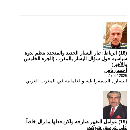
(18) الرباط: تيار اليسار الجديد والمتجدد ينظم ندوة
سياسية حول سؤال اليسار بالمغرب (الجزء الخامس
والأخير)
أحمد رباص
2026 / 8 / 7
اليسار , الديمقراطية والعلمانية في المغرب العربي
(19) عوامل التغيير صارخة ولكن فعلها ما زال خافتاً
علي عرمش شوكت