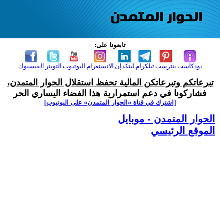
تابعونا على:
بودكاست
بنترست
تيلكرام
لينكدإن
الانستغرام
اليوتيوب
التويتر
الفيسبوك
تبرعاتكم وتبرعاتكن المالية تحفظ استقلال الحوار المتمدن،
فشاركونا في دعم استمرارية هذا الفضاء اليساري الحر
[اشترك في قناة ‫«الحوار المتمدن» على اليوتيوب]
الحوار المتمدن - موبايل
الموقع الرئيسي