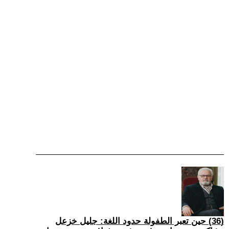
(36) حين تعبر الطفولة حدود اللغة: جليل خزعل