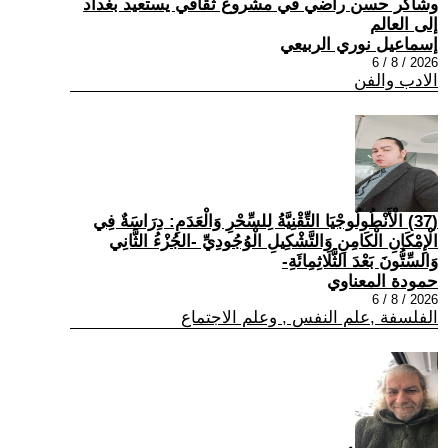
وشاكر حسن راضي في مشروع ثقافي يستعيد بغداد
إلى العالم
إسماعيل نوري الربيعي
2026 / 8 / 6
الادب والفن
(37) الْأَنْطُولُوجْيَا التِّقْنِيَّةُ لِلسِّحْرِ وَالْعَدَمِ: دِرَاسَةٌ فِي
الْإِمْكَانِ الْكَامِنِ وَالتَّشْكِيلِ الْوُجُودِيِّ -الجُزْءُ الثَّانِي
وَالسِّتُّونَ بَعْدَ الثَّلَاثِمِائَةِ-
حمودة المعناوي
2026 / 8 / 6
الفلسفة ,علم النفس , وعلم الاجتماع