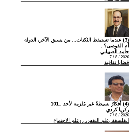
(3) عندما تستيقظ الثكنات... من يسبق الآخر، الدولة
أم الفوضى؟ .
حامد الضبياني
2026 / 8 / 7
قضايا ثقافية
(4) أفكارٌ بسيطةٌ غير مُلزمة لأحد ..101
زكريا كردي
2026 / 8 / 7
الفلسفة ,علم النفس , وعلم الاجتماع