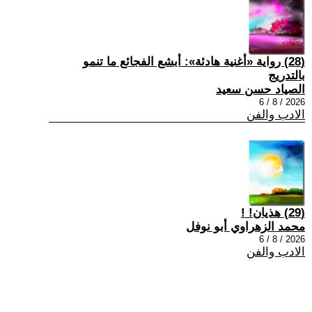
(28) رواية «أغنية هادئة»: أبشع الفجائع ما تنمو
بالتدريج
الصياد حسن سعيد
2026 / 8 / 6
الادب والفن
(29) هذيان! !
محمد الزهراوي أبو نوفل
2026 / 8 / 6
الادب والفن