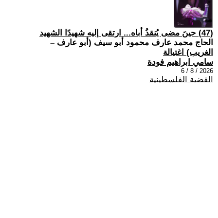
(47) حينَ مضى يُنقذُ أباه... ارتقى إليه شهيدًا الشهيد
الحاج محمد عارف محمود أبو سيف (أبو عارف –
الغريب) اغتيالة
سامي ابراهيم فودة
2026 / 8 / 6
القضية الفلسطينية