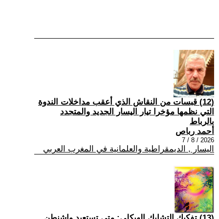
(12) قبسات من النقاش الذي أعقب مداخلات الندوة
التي نظمها مؤخرا تيار اليسار الجديد والمتجدد
بالرباط
أحمد رباص
2026 / 8 / 7
اليسار , الديمقراطية والعلمانية في المغرب العربي
(13) تفكيك التشابك الهيكلي: متى تستعيد واشنطن