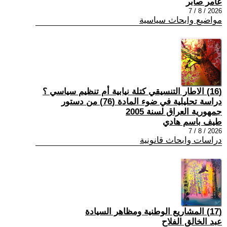
عامر صابر
2026 / 8 / 7
مواضيع وابحاث سياسية
(16) الاطار التنسيقي كتلة نيابية أم تنظيم سياسي ؟
دراسة تحليلية في ضوء المادة (76) من دستور
جمهورية العراق لسنة 2005
طيف باسم هادي
2026 / 8 / 7
دراسات وابحاث قانونية
(17) المشاريع الوطنية ومظاهر السيادة
عبد الخالق الفلاح