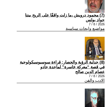
(7) محمود درويش ،ما زلت واقفًا على الريح بيننا
جواد بولس
2026 / 8 / 7
مواضيع وابحاث سياسية
(8) جدلية الرؤية والحصار: قراءة سوسيوسيكولوجية
في قصة “معركة خاسرة” لماجدة جادو
عصام الدين صالح
2026 / 8 / 7
الادب والفن