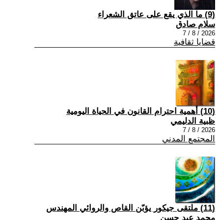
(9) ما الذي يقع على عاتق الشعراء
سلام صادق
2026 / 8 / 7
قضايا ثقافية
(10) أهمية احترام القانون في الحياة اليومية
ظبية الدليمي
2026 / 8 / 7
المجتمع المدني
(11) ملتقى جيكور يؤبّن القاص والروائي المهندس
محمد عبد حسن