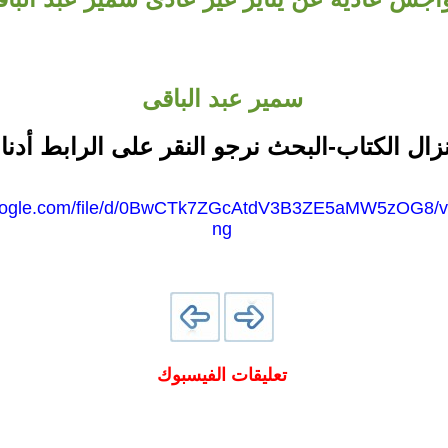
سمير عبد الباقى
نزال الكتاب-البحث نرجو النقر على الرابط أدنا
.google.com/file/d/0BwCTk7ZGcAtdV3B3ZE5aMW5zOG8/v
ng
تعليقات الفيسبوك