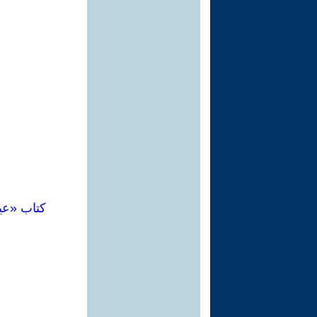
كتاب «عي