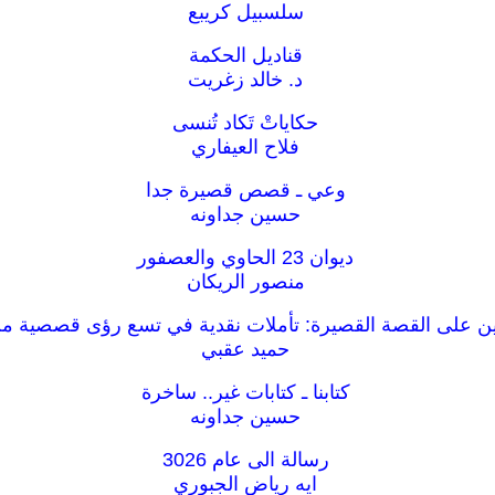
سلسبيل كريبع
قناديل الحكمة
د. خالد زغريت
حكاياتْ تَكاد تُنسى
فلاح العيفاري
وعي ـ قصص قصيرة جدا
حسين جداونه
ديوان 23 الحاوي والعصفور
منصور الريكان
ن على القصة القصيرة: تأملات نقدية في تسع رؤى قصصية من
حميد عقبي
كتابنا ـ كتابات غير.. ساخرة
حسين جداونه
رسالة الى عام 3026
ايه رياض الجبوري