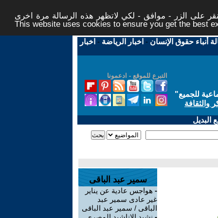
ر على الزر - موافق - لكي لاتظهر هذه الرسالة مرة اخرى -
This website uses cookies to ensure you get the best 
لة أنباء حقوق الإنسان
-
اخبار الرياضة
-
اخبار
التبرع للموقع - ادعمونا
اعية للجميع
"
ر والثقافة
 البديل
سمير عبد الباقى
-
هواجس عادية عن يناير
غير عادى سمير عبد
الباقى / سمير عبد الباقى
قى
-
نشيد الاناشيد المصرى