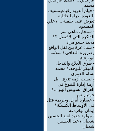
محمد
-
فيلم أندريه زفياغينتسيف
-العودة- دراما عائلية
تعرض على خلفية ... / علي
المسعود
-
سنجار: ماهي سر
الذاكرة التي لا تُقفل ؟ /
مجيد حسو مراد
-
نساء غزة بين ثقل الواقع
وضرورة التعافي / سلامه
ابو زعيتر
-
طرق العلاج والتدخل
المبكر للتوحد. / محمد
بسام العمري
-
ليست أزمة تنوع... بل
أزمة إدارة للتنوع في
العراق :تسييس الهو ... /
جوتيار تمر
-
عصارة أبريل وجريمة قتل
في الأوساط الكنسيّة /
إيمان بوقردغة
-
مولود جديد لعبد الحسين
شعبان / عبد الحسين
شعبان