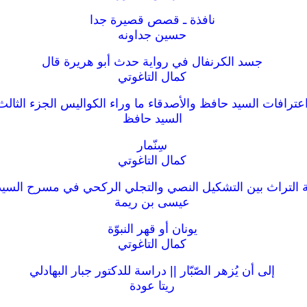
نافذة ـ قصص قصيرة جدا
حسين جداونه
جسد الكرنفال في رواية حدث أبو هريرة قال
كمال التاغوتي
عترافات السيد حافظ والأصدقاء ما وراء الكواليس الجزء الثالث
السيد حافظ
سِنّمار
كمال التاغوتي
التراث بين التشكيل النصي والتجلي الركحي في مسرح السي
عيسى بن ريمة
يونان أو قهر النبوّة
كمال التاغوتي
إلى أن يُزهر الصّبّار || دراسة للدكتور جبار البهادلي
ريتا عودة