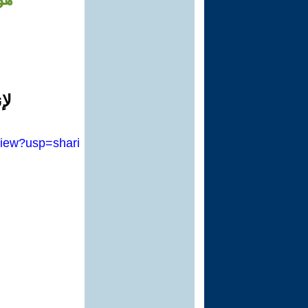
لإ
iew?usp=shari