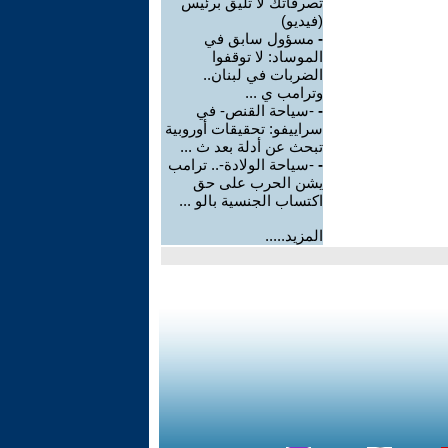
تصرفاتك لا تليق برئيس
(فيديو)
-
مسؤول سابق في
الموساد: لا توقفوا
الضربات في لبنان..
وترامب ي ...
-
-سياحة القنص- في
سراييفو: تحقيقات أوروبية
تبحث عن أدلة بعد ث ...
-
-سياحة الولادة-.. ترامب
يشن الحرب على حق
اكتساب الجنسية بالو ...
المزيد.....