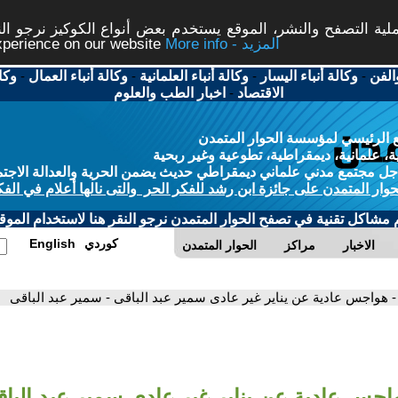
ة التصفح والنشر، الموقع يستخدم بعض أنواع الكوكيز نرجو النق
More info - المزيد
experience on our website
الفن
-
وكالة أنباء اليسار
-
وكالة أنباء العلمانية
-
وكالة أنباء العمال
-
وكا
الاقتصاد
-
اخبار الطب والعلوم
 الرئيسي لمؤسسة الحوار المتمدن
، علمانية، ديمقراطية، تطوعية وغير ربحية
ل مجتمع مدني علماني ديمقراطي حديث يضمن الحرية والعدالة الاجتم
حوار المتمدن على جائزة ابن رشد للفكر الحر والتى نالها أعلام في الفك
م مشاكل تقنية في تصفح الحوار المتمدن نرجو النقر هنا لاستخدام الموقع
كوردي
English
الاخبار
مراكز
الحوار المتمدن
- هواجس عادية عن يناير غير عادى سمير عبد الباقى - سمير عبد الباقى
اجس عادية عن يناير غير عادى سمير عبد البا