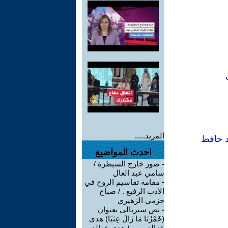
المزيد.....
د حافظ
احدث المواضيع
-
صور خارج السيطرة /
سامي عبد العال
-
مقامة تقاسيم الروح في
الأدب الرفيع . / صباح
حزمي الزهيري
-
نص سيريالي بعنوان
(خَمْرُنَا مَا زَالَ عِنَبًا) هدى
عزالدين ... / هدى عزالدين