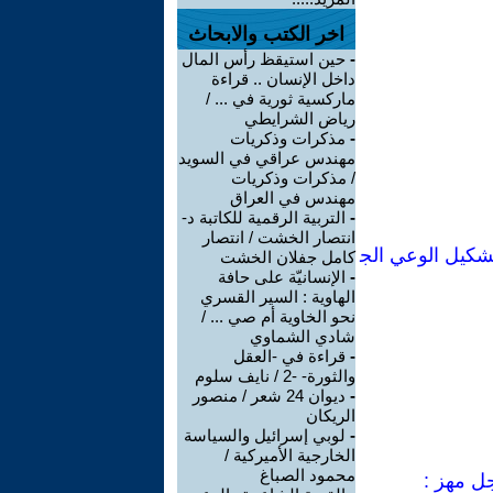
اخر الكتب والابحاث
-
حين استيقظ رأس المال
داخل الإنسان .. قراءة
ماركسية ثورية في ... /
رياض الشرايطي
-
مذكرات وذكريات
مهندس عراقي في السويد
/ مذكرات وذكريات
مهندس في العراق
-
التربية الرقمية للكاتبة د-
انتصار الخشت / انتصار
شكيل الوعي الج
كامل جفلان الخشت
-
الإنسانيّة على حافة
الهاوية : السير القسري
نحو الخاوية أم صي ... /
شادي الشماوي
-
قراءة في -العقل
والثورة- -2 / نايف سلوم
-
ديوان 24 شعر / منصور
الريكان
-
لوبي إسرائيل والسياسة
الخارجية الأميركية /
محمود الصباغ
جل مهز :