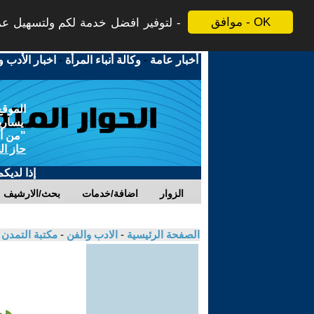
موافق - OK
لتوفير افضل خدمة لكم ولتسهيل عملي
أخبار عامة
-
وكالة أنباء المرأة
-
اخبار الأدب و
الموقع
يسارية
"من أج
حاز ال
إذا لديك
الزوار
اضافة/خدمات
بحث/الارشيف
الصفحة الرئيسية
-
الادب والفن
-
مكتبة التمدن
هو