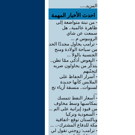
المزيد.....
احدث الأخبار المهمة
-
من نبتة متواضعة إلى
ظاهرة عالمية.. هل
سمعت عن شاي
الروبيوس م ...
-
ترامب يحاول مجددًا الحد
من سياحة الولادة ومنح
الجنسية بالولا ...
-
البعوض أذكى ممّا تظن..
يتذكّر من يحاولون ضربه
لتجنّبهم
-
أسرار الحفاظ على
الملابس كأنها جديدة
لسنوات.. منسقة أزياء تج
...
-
أسعار النفط تتمسك
بمكاسبها وسط مخاوف
من قيود إيرانية على الم ...
-
السعودية وتركيا
وباكستان توقع -اتفاقية
مكة للدفاع المشترك-.. ...
-
ترامب: زوجتي تقول لي