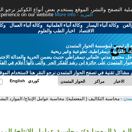
ة التصفح والنشر، الموقع يستخدم بعض أنواع الكوكيز نرجو النق
More info - المزيد
experience on our website
الفن
-
وكالة أنباء اليسار
-
وكالة أنباء العلمانية
-
وكالة أنباء العمال
-
وكا
الاقتصاد
-
اخبار الطب والعلوم
 الرئيسي لمؤسسة الحوار المتمدن
، علمانية، ديمقراطية، تطوعية وغير ربحية
ل مجتمع مدني علماني ديمقراطي حديث يضمن الحرية والعدالة الاجتم
حوار المتمدن على جائزة ابن رشد للفكر الحر والتى نالها أعلام في الفك
م مشاكل تقنية في تصفح الحوار المتمدن نرجو النقر هنا لاستخدام الموقع
كوردي
English
الاخبار
مراكز
الحوار المتمدن
تمدن
- محاسبة التكاليف ( المعضلية): محاسبة عوامل الإنتاج/ الموارد الب
ليف ( المعضلية): محاسبة عوامل الإنتاج/ الموا