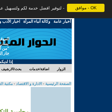
موافق - OK
لتوفير افضل خدمة لكم ولتسهيل عملي
أخبار عامة
-
وكالة أنباء المرأة
-
اخبار الأدب و
الموقع
يسارية
"من أج
حاز ال
إذا لديك
الزوار
اضافة/خدمات
بحث/الارشيف
الصفحة الرئيسية
-
الادارة و الاقتصاد
-
مكتبة ال
محاسبة التكا