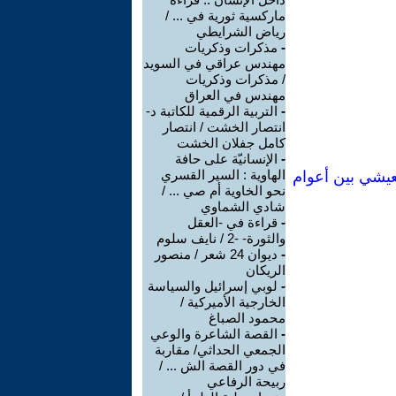
ماركسية ثورية في ... /
رياض الشرايطي
-
مذكرات وذكريات
مهندس عراقي في السويد
/ مذكرات وذكريات
مهندس في العراق
-
التربية الرقمية للكاتبة د-
انتصار الخشت / انتصار
كامل جفلان الخشت
-
الإنسانيّة على حافة
الهاوية : السير القسري
معيشي بين أعوام
نحو الخاوية أم صي ... /
شادي الشماوي
-
قراءة في -العقل
والثورة- -2 / نايف سلوم
-
ديوان 24 شعر / منصور
الريكان
-
لوبي إسرائيل والسياسة
الخارجية الأميركية /
محمود الصباغ
-
القصة الشاعرة والوعي
الجمعي الحداثي/ مقاربة
في دور القصة الش ... /
ربيحة الرفاعي