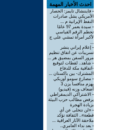
احدث الأخبار المهمة
-
فايننشال تايمز: الحصار
الأمريكي يشل صادرات
النفط الإيرانية م ...
-
سيدة بعمر 97 عامًا
تحطم الرقم القياسي
لأكبر امرأة تمشي على ج
...
-
إعلام إيراني ينشر
تسريبات عن اتفاق تنظيم
مرور السفن بمضيق هر ...
-
شاهد.. لقطات لتوقيع
-اتفاقية مكة للدفاع
المشترك- بين باكستان ...
-
مصارع سومو أوزبكي
يهزم منافسا يزن 3
أضعاف وزنه (فيديو)
-
الاشتراكي الديمقراطي
يرفض مطالب حزب البيئة
بزيادة الهجرة
-
«لن نتخلى عن أي
قطعة».. الثقافة تؤكد
ملاحقة الآثار العراقية ...
-
بعد نداء العامري..