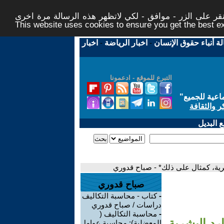
ر على الزر - موافق - لكي لاتظهر هذه الرسالة مرة اخرى -
This website uses cookies to ensure you get the best 
لة أنباء حقوق الإنسان
-
اخبار الرياضة
-
اخبار
التبرع للموقع - ادعمونا
اعية للجميع
"
ر والثقافة
 البديل
شرية، كمثال على ذلك* - صباح قدوري
صباح قدوري
-
كتاب - محاسبة التكاليف
دراسات / صباح قدوري
-
محاسبة التكاليف (
رد البشرية،
المعضلية): محاسبة عوامل