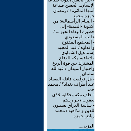
الإنسان... تُحسن صناعة
أمنها المائي.؟ / رمضان
حمزة محمد
-
أصنام الرأسمالية: من
أكذوبة -التنمية- إلى
حظيرة البقاء الحيو ... /
غالب المسعودي
-
المجتمع المفتوح
وأعداؤه / عبد المجيد
إسماعيل الشهاوي
-
اتفاقية مكة للدفاع
المشترك بين قوة الردع
واختبار الميدان / عبدالله
سلمان
-
هل توقّفت قافلة الفساد
عند أطراف بغداد؟ / محمد
حمد
-
حلف مكة وحكاية جَدْي
يعقوب / بير رستم
-
ساسة العراق يسيئون
للدين و مذاهبه / محمد
رياض حمزة
المزيد.....