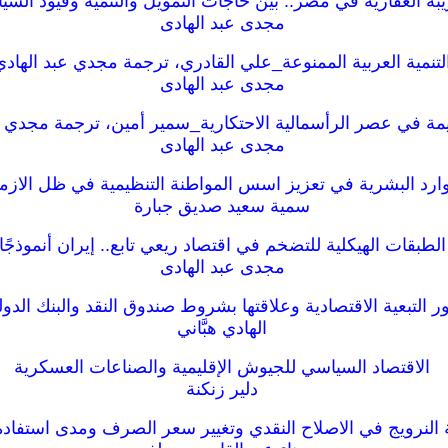
بة العقارية في مصر.. بين حاجات التمويل والتنمية وقيود السي
مجدى عبد الهادى
لتنمية العربية الممنوعة_علي القادري، ترجمة مجدي عبد الهادي
مجدى عبد الهادى
يمة في عصر الرأسمالية الاحتكارية_سمير أمين، ترجمة مجدي ع
مجدى عبد الهادى
موارد البشرية في تعزيز اسس المواطنة التنظيمية في ظل الاز
سمية سعيد صديق جبارة
الطبقات الهيكلية للتضخم في اقتصاد ريعي تابع.. إيران أنموذجًا
مجدى عبد الهادى
ر التبعية الاقتصادية وعلاقتها بشروط صندوق النقد والبنك الدول
الهادي هبَّاني
الاقتصاد السياسي للجيوش الإقليمية والصناعات العسكرية
دلير زنكنة
النرويج في الاصلاح النقدي وتغيير سعر الصرف ومدى استفادة 