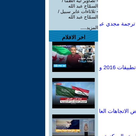
-
تصاوير لية الظمأ /
السمّاح عبد الله
-
ثلاثاءات عابر سبيل /
السمّاح عبد الله
، ترجمة مجدي عب
المزيد.....
اخر الافلام
الإشكالات التكوينية في برامج صندوق النقد المصرية.. قراءة اقتصادية كلية في تطبيقات 2016 و
 الاتجاهات العا