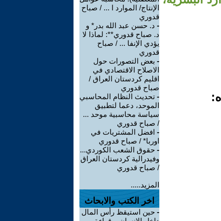
الإنتاج/ الموارد ا ... / صباح
قدوري
-
د. حسن عبد الله بدر* و
د. صباح قدوري**: لماذا لا
يؤدي الإنفا ... / صباح
قدوري
-
بعض التصورات حول
الاصلاح الاقتصادي في
اقليم كردستان العراق /
صباح قدوري
ه:
-
تحديث النظام المحاسبي
الموحد، دعما لتطبيق
سياسة محاسبية موحد ...
/ صباح قدوري
-
افضل المشتريات في
اوربا* / صباح قدوري
-
حقوق الشعب الكوردي...
وفيدرالية كردستان العراق
/ صباح قدوري
المزيد.....
اخر الكتب والابحاث
-
حين استيقظ رأس المال
داخل الإنسان .. قراءة