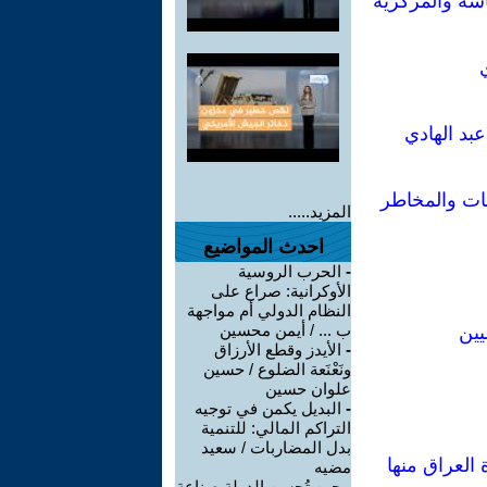
اسة والمركزية
بد الهادي
مات والمخاطر
المزيد.....
احدث المواضيع
-
الحرب الروسية
الأوكرانية: صراع على
النظام الدولي أم مواجهة
ب ... / أيمن محسين
يين
-
الأيدز وقطع الأرزاق
ونَعْنَعة الضلوع / حسين
علوان حسين
-
البديل يكمن في توجيه
التراكم المالي: للتنمية
بدل المضاربات / سعيد
العراق منها
مضيه
-
حين تُحسن الدولة صناعة