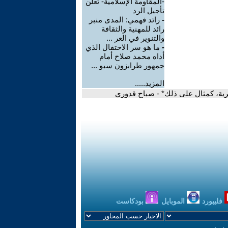
-المقاومة الإسلامية- تعلن
تأجيل الرد
-
رائد فهمي: المدى منبر
رائد للمهنية والثقافة
والتنوير في العر ...
-
ما هو سر الاحتفال الذي
أداه محمد صلاح أمام
جمهور طرابزون سبو ...
المزيد.....
شرية، كمثال على ذلك* - صباح قدوري
فليبورد
الموبايل
بودكاست