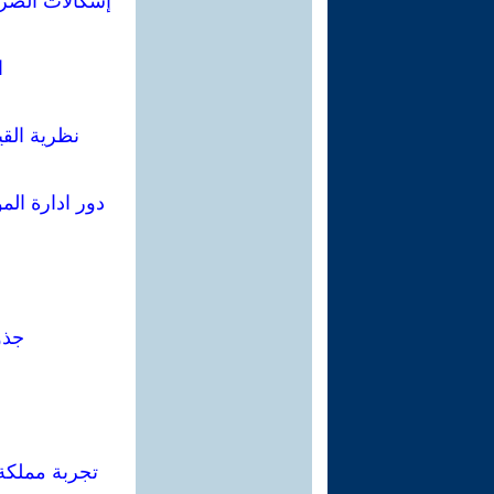
إشكالات الضري
ا
نظرية الق
دور ادارة ال
جذو
تجربة مملكة 