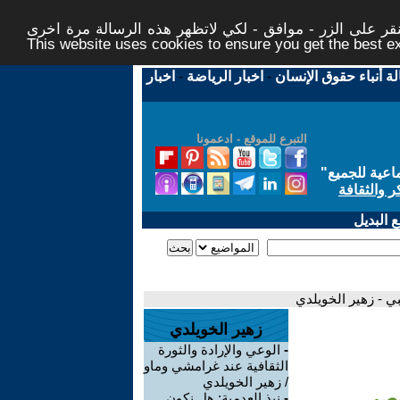
ر على الزر - موافق - لكي لاتظهر هذه الرسالة مرة اخرى -
This website uses cookies to ensure you get the best 
لة أنباء حقوق الإنسان
-
اخبار الرياضة
-
اخبار
التبرع للموقع - ادعمونا
اعية للجميع
"
ر والثقافة
 البديل
ي - زهير الخويلدي
زهير الخويلدي
-
الوعي والإرادة والثورة
الثقافية عند غرامشي وماو
/ زهير الخويلدي
عصبي
-
نبذ العدمية: هل نكون