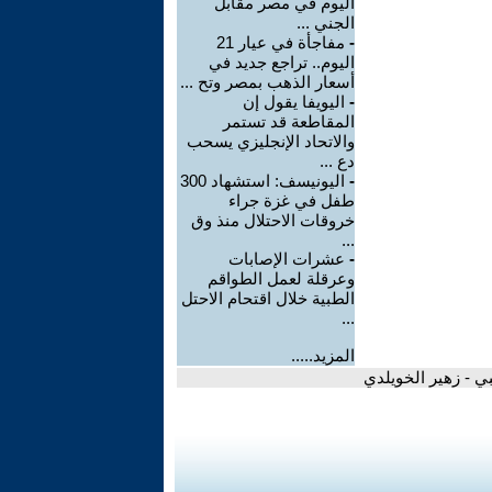
اليوم في مصر مقابل
الجني ...
-
مفاجأة في عيار 21
اليوم.. تراجع جديد في
أسعار الذهب بمصر وتح ...
-
اليويفا يقول إن
المقاطعة قد تستمر
والاتحاد الإنجليزي يسحب
دع ...
-
اليونيسف: استشهاد 300
طفل في غزة جراء
خروقات الاحتلال منذ وق
...
-
عشرات الإصابات
وعرقلة لعمل الطواقم
الطبية خلال اقتحام الاحتل
...
المزيد.....
ي - زهير الخويلدي