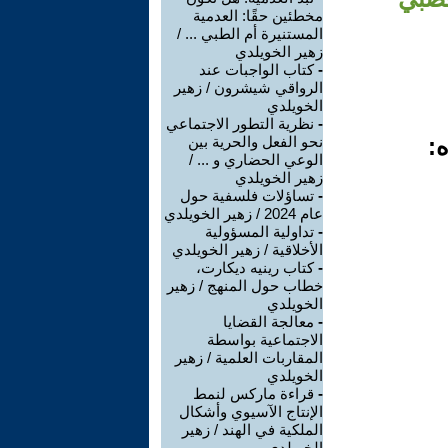
مخطئين حقًا: العدمية
المستنيرة أم الطبي ... /
زهير الخويلدي
-
كتاب الواجبات عند
الرواقي شيشرون / زهير
الخويلدي
-
نظرية التطور الاجتماعي
ه:
نحو الفعل والحرية بين
الوعي الحضاري و ... /
زهير الخويلدي
-
تساؤلات فلسفية حول
عام 2024 / زهير الخويلدي
-
تداولية المسؤولية
الأخلاقية / زهير الخويلدي
-
كتاب رينيه ديكارت،
خطاب حول المنهج / زهير
الخويلدي
-
معالجة القضايا
الاجتماعية بواسطة
المقاربات العلمية / زهير
الخويلدي
-
قراءة ماركس لنمط
الإنتاج الآسيوي وأشكال
الملكية في الهند / زهير
الخويلدي