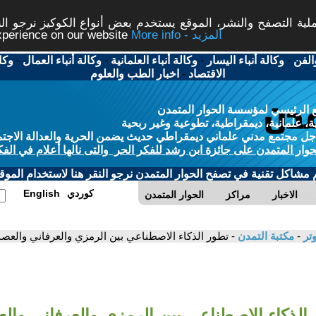
ة التصفح والنشر، الموقع يستخدم بعض أنواع الكوكيز نرجو النق
More info - المزيد
experience on our website
الفن
-
وكالة أنباء اليسار
-
وكالة أنباء العلمانية
-
وكالة أنباء العمال
-
وكا
الاقتصاد
-
اخبار الطب والعلوم
 الرئيسي لمؤسسة الحوار المتمدن
، علمانية، ديمقراطية، تطوعية وغير ربحية
ل مجتمع مدني علماني ديمقراطي حديث يضمن الحرية والعدالة الاجتم
حوار المتمدن على جائزة ابن رشد للفكر الحر والتى نالها أعلام في الفك
م مشاكل تقنية في تصفح الحوار المتمدن نرجو النقر هنا لاستخدام الموقع
كوردي
English
الاخبار
مراكز
الحوار المتمدن
وتر
-
مكتبة التمدن
- تطور الذكاء الاصطناعي بين الرمزي والعرفاني والعصب
الذكاء الاصطناعي بين الرمزي والعرفاني وال