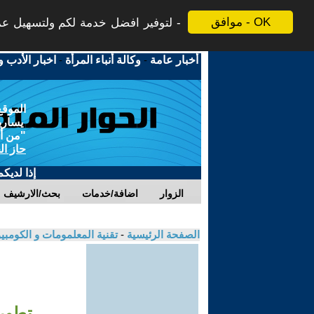
موافق - OK
لتوفير افضل خدمة لكم ولتسهيل عملي
أخبار عامة
-
وكالة أنباء المرأة
-
اخبار الأدب و
الموقع
يسارية
"من أج
حاز ال
إذا لديك
الزوار
اضافة/خدمات
بحث/الارشيف
الصفحة الرئيسية
-
تقنية المعلمومات و الكومبي
تطور 