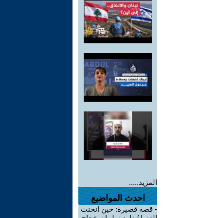
المزيد.....
احدث المواضيع
-
قصة قصيرة: حين انحنت
العصا / داود سلمان عجاج