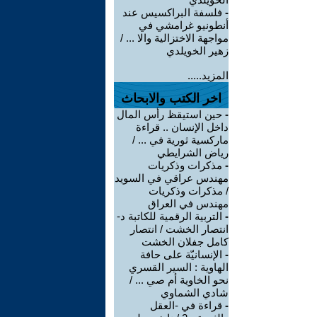
-
فلسفة البراكسيس عند
أنطونيو غرامشي في
مواجهة الاختزالية والا ... /
زهير الخويلدي
المزيد.....
اخر الكتب والابحاث
-
حين استيقظ رأس المال
داخل الإنسان .. قراءة
ماركسية ثورية في ... /
رياض الشرايطي
-
مذكرات وذكريات
مهندس عراقي في السويد
/ مذكرات وذكريات
مهندس في العراق
-
التربية الرقمية للكاتبة د-
انتصار الخشت / انتصار
كامل جفلان الخشت
-
الإنسانيّة على حافة
الهاوية : السير القسري
نحو الخاوية أم صي ... /
شادي الشماوي
-
قراءة في -العقل