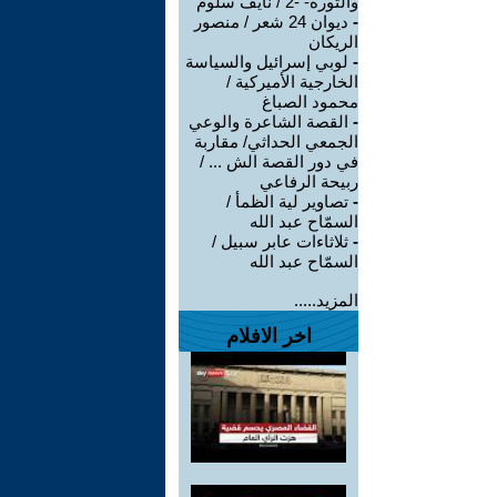
والثورة- -2 / نايف سلوم
-
ديوان 24 شعر / منصور
الريكان
-
لوبي إسرائيل والسياسة
الخارجية الأميركية /
محمود الصباغ
-
القصة الشاعرة والوعي
الجمعي الحداثي/ مقاربة
في دور القصة الش ... /
ربيحة الرفاعي
-
تصاوير لية الظمأ /
السمّاح عبد الله
-
ثلاثاءات عابر سبيل /
السمّاح عبد الله
المزيد.....
اخر الافلام