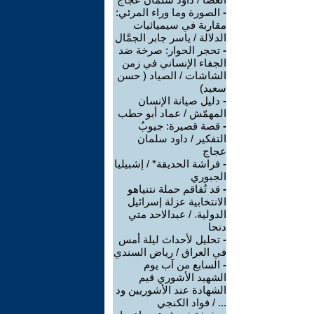
-
الصورة وما وراء المرئي:
مقاربة في سيميائيات
الدلالة / ياسر جابر الجمَّال
-
تحجر الحوار: صرخة ضد
الجفاء الإنساني في زمن
الشاشات / الصياد ‏( حسن
سعيد‏)
-
دليل صيانة الإنسان
المهمّش / عماد أبو حطب
-
قصة قصيرة: جيوبُ
التفكير / داود سلمان
عجاج
-
فراشة الحديقة* / إشبيليا
الجبوري
-
قد تُفاقم حملة نتنياهو
الانتخابية عزلة إسرائيل
الدولية. / عبدالاحد متي
دنحا
-
تحليل لأحداث ليلة أمس
في العراق / رياض السندي
-
السابع من آب يوم
الشهيد الأشوري قيم
الشهادة عند الأشوريين ود
... / فواد الكنجي