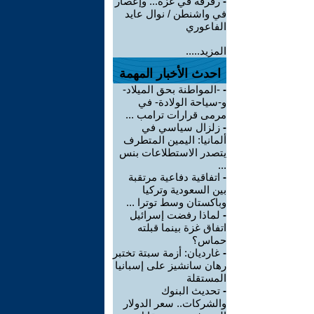
-
رفرفة في غزة... وإعصار
في واشنطن / نوال عايد
الفاعوري
المزيد.....
احدث الأخبار المهمة
-
-المواطنة بحق الميلاد-
و-سياحة الولادة- في
مرمى قرارات ترامب ...
-
زلزال سياسي في
ألمانيا: اليمين المتطرف
يتصدر الاستطلاعات بنس
...
-
اتفاقية دفاعية مرتقبة
بين السعودية وتركيا
وباكستان وسط توترا ...
-
لماذا رفضت إسرائيل
اتفاق غزة بينما قبلته
حماس؟
-
غارديان: أزمة سبتة تختبر
رهان سانشيز على إسبانيا
المستقلة
-
تحديث البنوك
والشركات.. سعر الدولار