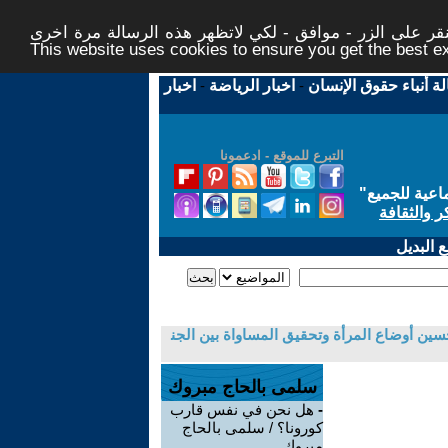
ر على الزر - موافق - لكي لاتظهر هذه الرسالة مرة اخرى -
This website uses cookies to ensure you get the best 
لة أنباء حقوق الإنسان
-
اخبار الرياضة
-
اخبار
التبرع للموقع - ادعمونا
اعية للجميع
"
ر والثقافة
 البديل
لنسوية في إصلاح وتحسين أوضاع المرأة وتحقيق المساواة بين الجن
سلمى بالحاج مبروك
-
هل نحن في نفس قارب
كورونا؟ / سلمى بالحاج
مبروك