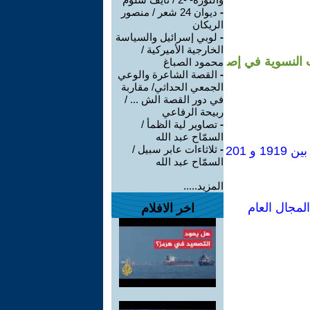
-
ديوان 24 شعر / منصور
الريكان
-
لوبي إسرائيل والسياسة
الخارجية الأميركية /
ظمات والاتحادات النسوية في إص
محمود الصباغ
-
القصة الشاعرة والوعي
الجمعي الحداثي/ مقاربة
في دور القصة الش ... /
ربيحة الرفاعي
-
تصاوير لية الظمأ /
السمّاح عبد الله
-
ثلاثاءات عابر سبيل /
مئة عام من مركزية الجسد في الحراك النسوي المصري: تطور سؤال -الجسد- بين 1919 و 201
السمّاح عبد الله
المزيد.....
لمجال العام
اخر الافلام