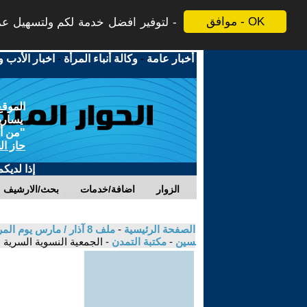
موافق - OK
لتوفير افضل خدمة لكم ولتسهيل عملي
أخبار عامة
-
وكالة أنباء المرأة
-
اخبار الأدب و
الموقع
يسارية
"من أج
حاز ال
إذا لديك
الزوار
اضافة/خدمات
بحث/الارشيف
الصفحة الرئيسية
-
سين
-
مكتبة التمدن
- الجمعية النسوية السرية 