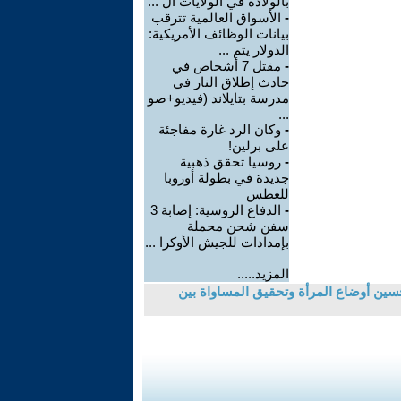
بالولادة في الولايات ال ...
-
الأسواق العالمية تترقب
بيانات الوظائف الأمريكية:
الدولار يتم ...
-
مقتل 7 أشخاص في
حادث إطلاق النار في
مدرسة بتايلاند (فيديو+صو
...
-
وكان الرد غارة مفاجئة
على برلين!
-
روسيا تحقق ذهبية
جديدة في بطولة أوروبا
للغطس
-
الدفاع الروسية: إصابة 3
سفن شحن محملة
بإمدادات للجيش الأوكرا ...
المزيد.....
لنسوية في إصلاح وتحسين أوضاع المرأة وتحقيق المساواة بين