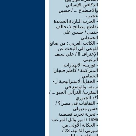
الذكاءين الإنساني
والاصطناع ... / حسين
عجيب
-
الحرب الباردة الجديدة
تقاطع مصالح لا تحالف
حتمي / حسين علي
الحمداني
-
الكاتب العربي : من صانع
للوعي الى البحث عن
الإعتراف !! / علي سيف
الرعيني
-
ثورچية الانهيارات
المتراكمة / كاظم فنجان
الحمامي
-
الخفايا الاستراتيجية ل-
سبتة- والوضع في
المغرب/ الغزالي الجبو ... /
أكد الجبوري
-
التفاهات فى مصر!؟ /
حسن مدبولى
-
تجربة تجريد قصصية
1996 / امير وائل المرعب
-
الحكاية الأولى من
سيرتي الذاتية، 23 /
السمّاح عبد الله