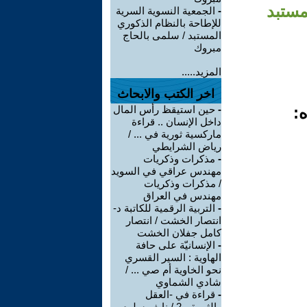
مستبد
-
الجمعية النسوية السرية
للإطاحة بالنظام الذكوري
المستبد / سلمى بالحاج
مبروك
المزيد.....
اخر الكتب والابحاث
ه:
-
حين استيقظ رأس المال
داخل الإنسان .. قراءة
ماركسية ثورية في ... /
رياض الشرايطي
-
مذكرات وذكريات
مهندس عراقي في السويد
/ مذكرات وذكريات
مهندس في العراق
-
التربية الرقمية للكاتبة د-
انتصار الخشت / انتصار
كامل جفلان الخشت
-
الإنسانيّة على حافة
الهاوية : السير القسري
نحو الخاوية أم صي ... /
شادي الشماوي
-
قراءة في -العقل
والثورة- -2 / نايف سلوم