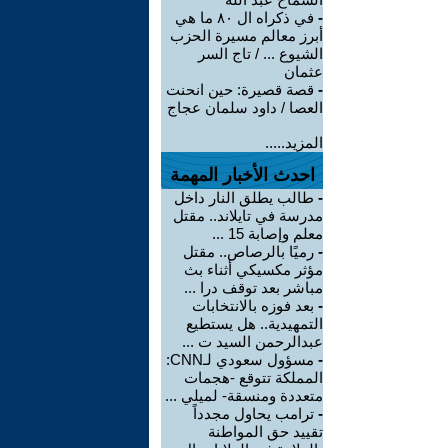
-
في ذكراه ال ٨٠ ما هي
أبرز معالم مسيرة الحزب
الشيوع ... / تاج السر
عثمان
-
قصة قصيرة: حين انحنت
العصا / داود سلمان عجاج
المزيد.....
احدث الأخبار المهمة
-
طالب يطلق النار داخل
مدرسة في تايلاند.. مقتل
معلم وإصابة 15 ...
-
رميًا بالرصاص.. مقتل
مؤثر مكسيكي أثناء بث
مباشر بعد توقف درا ...
-
بعد فوزه بالانتخابات
التمهيدية.. هل يستطيع
عبدالرحمن السيد ت ...
-
مسؤول سعودي لـCNN:
المملكة تتوقع -هجمات
متعددة ومنسقة- لميلي ...
-
ترامب يحاول مجدداً
تقييد حق المواطنة