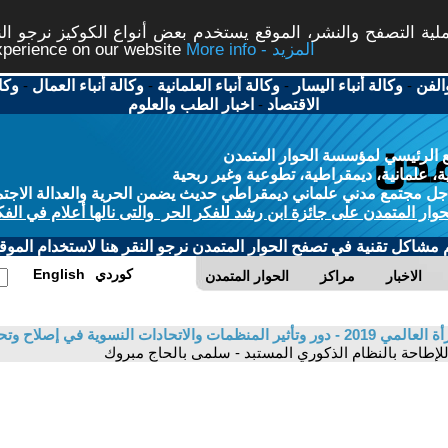
ة التصفح والنشر، الموقع يستخدم بعض أنواع الكوكيز نرجو النق
More info - المزيد
experience on our website
الفن
-
وكالة أنباء اليسار
-
وكالة أنباء العلمانية
-
وكالة أنباء العمال
-
وكا
الاقتصاد
-
اخبار الطب والعلوم
 الرئيسي لمؤسسة الحوار المتمدن
، علمانية، ديمقراطية، تطوعية وغير ربحية
ل مجتمع مدني علماني ديمقراطي حديث يضمن الحرية والعدالة الاجتم
حوار المتمدن على جائزة ابن رشد للفكر الحر والتى نالها أعلام في الفك
م مشاكل تقنية في تصفح الحوار المتمدن نرجو النقر هنا لاستخدام الموقع
كوردي
English
الاخبار
مراكز
الحوار المتمدن
ملف 8 آذار / مارس يوم المرأة العالمي 2019 - دور وتأثير المنظمات والاتحادات ا
للإطاحة بالنظام الذكوري المستبد - سلمى بالحاج مبروك