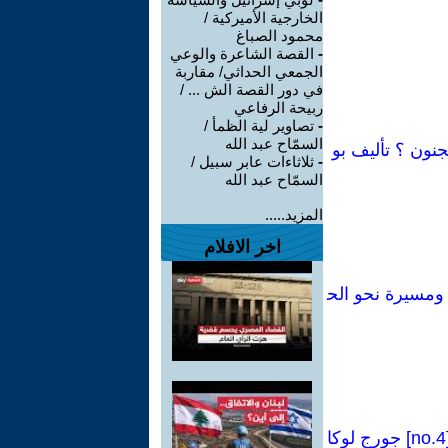
الخارجية الأميركية /
محمود الصباغ
-
القصة الشاعرة والوعي
الجمعي الحداثي/ مقاربة
في دور القصة الش ... /
ربيحة الرفاعي
-
تصاوير لية الظمأ /
السمّاح عبد الله
جنون ؟ تأليف بو
-
ثلاثاءات عابر سبيل /
السمّاح عبد الله
المزيد.....
اخر الافلام
فاضة عمالية، ومسيرة نحو الح
كراسات شيوعية[84 Manual no]:فصل من كتاب(وجهة نظر البروليتاريا-1923)[no.4] جورج لوكا