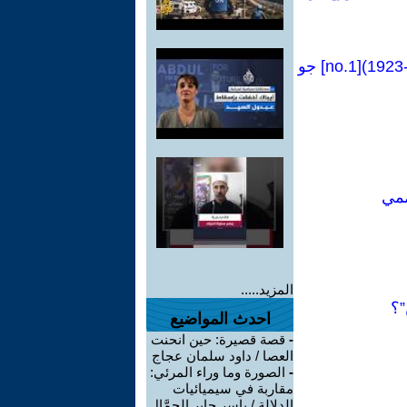
كراسات شيوعية [81Manual no]:فصل من كتاب(التشيؤ ووعي الطبقة العاملة-1923)[no.1] جو
ممي
المزيد.....
”؟
احدث المواضيع
-
قصة قصيرة: حين انحنت
العصا / داود سلمان عجاج
-
الصورة وما وراء المرئي:
مقاربة في سيميائيات
الدلالة / ياسر جابر الجمَّال