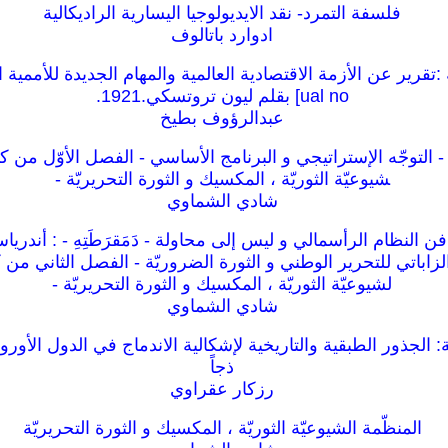
فلسفة التمرد- نقد الايديولوجيا اليسارية الراديكالية
ادوارد باتالوف
ual no] بقلم ليون تروتسكي.1921.
عبدالرؤوف بطيخ
ة - التوجّه الإستراتيجي و البرنامج الأساسي - الفصل الأوّل من كت
شيوعيّة الثوريّة ، المكسيك و الثورة التحريريّة -
شادي الشماوي
 النظام الرأسمالي و ليس إلى محاولة - دَمَقرَطَتِهِ - : أندرياس
زاباتي للتحرير الوطني و الثورة الضروريّة - الفصل الثاني من ك
لشيوعيّة الثوريّة ، المكسيك و الثورة التحريريّة -
شادي الشماوي
الجذور الطبقية والتاريخية لإشكالية الاندماج في الدول الأوروب
ذجاً
رزكار عقراوي
المنظّمة الشيوعيّة الثوريّة ، المكسيك و الثورة التحريريّة