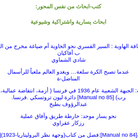
كتب-ابحاث من نفس المحور:
ابحاث يسارية واشتراكية وشيوعية
حافة الهاوية : السير القسري نحو الخاوية أم صياغة مخرج من ال
ب أفاكيان
شادي الشماوي
عندما تصبح الكرة سلعة… ويغدو العالم ملعباً للرأسمال
المناضل-ة
كراسات شيوعية: الجبهة الشعبية عام 1936 في فرنسا ( أزمة، انت
رب) [85 Manual no] دائرة ليون تروتسكي .فرنسا.
عبدالرؤوف بطيخ
نحو يسار موحد: خارطة طريق وآفاق عملية
رزكار عقراوي