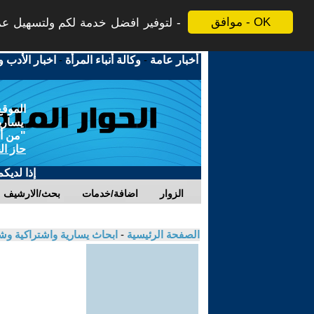
موافق - OK
لتوفير افضل خدمة لكم ولتسهيل عملي
أخبار عامة
-
وكالة أنباء المرأة
-
اخبار الأدب و
الموقع
يسارية
"من أج
حاز ال
إذا لديك
الزوار
اضافة/خدمات
بحث/الارشيف
الصفحة الرئيسية
-
ابحاث يسارية واشتراكية و