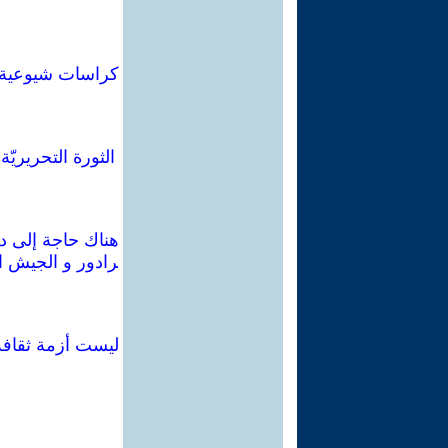
الثورة التحريريّ
هناك حاجة إلى دفن
رادور و الجيش ال
ليست أزمة ثقافة: 