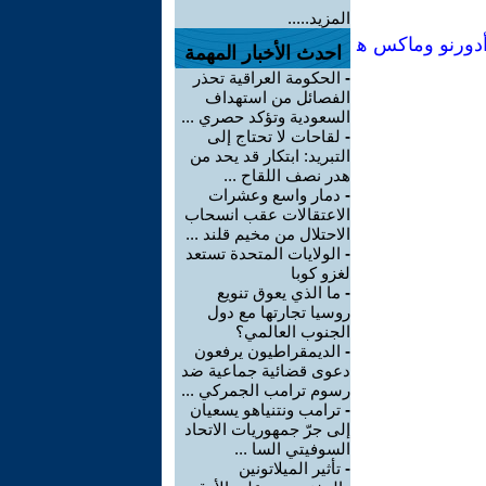
المزيد.....
تنوير كخداع جماعي[Manual no74] :تيودور أدورنو وماكس ه
احدث الأخبار المهمة
-
الحكومة العراقية تحذر
الفصائل من استهداف
السعودية وتؤكد حصري ...
-
لقاحات لا تحتاج إلى
التبريد: ابتكار قد يحد من
هدر نصف اللقاح ...
-
دمار واسع وعشرات
الاعتقالات عقب انسحاب
الاحتلال من مخيم قلند ...
-
الولايات المتحدة تستعد
لغزو كوبا
-
ما الذي يعوق تنويع
روسيا تجارتها مع دول
الجنوب العالمي؟
-
الديمقراطيون يرفعون
دعوى قضائية جماعية ضد
رسوم ترامب الجمركي ...
-
ترامب ونتنياهو يسعيان
إلى جرّ جمهوريات الاتحاد
السوفيتي السا ...
-
تأثير الميلاتونين