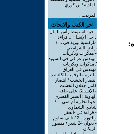
المادية / بن كوري
المزيد.....
اخر الكتب والابحاث
-
حين استيقظ رأس المال
داخل الإنسان .. قراءة
ه:
ماركسية ثورية في ... /
رياض الشرايطي
-
مذكرات وذكريات
مهندس عراقي في السويد
/ مذكرات وذكريات
مهندس في العراق
-
التربية الرقمية للكاتبة د-
انتصار الخشت / انتصار
كامل جفلان الخشت
-
الإنسانيّة على حافة
الهاوية : السير القسري
نحو الخاوية أم صي ... /
شادي الشماوي
-
قراءة في -العقل
والثورة- -2 / نايف سلوم
-
ديوان 24 شعر / منصور
الريكان
-
لوبي إسرائيل والسياسة