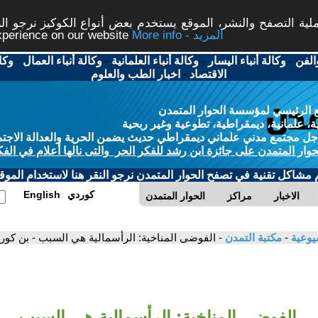
ة التصفح والنشر، الموقع يستخدم بعض أنواع الكوكيز نرجو النق
More info - المزيد
experience on our website
الفن
-
وكالة أنباء اليسار
-
وكالة أنباء العلمانية
-
وكالة أنباء العمال
-
وكا
الاقتصاد
-
اخبار الطب والعلوم
 الرئيسي لمؤسسة الحوار المتمدن
، علمانية، ديمقراطية، تطوعية وغير ربحية
ل مجتمع مدني علماني ديمقراطي حديث يضمن الحرية والعدالة الاجتم
حوار المتمدن على جائزة ابن رشد للفكر الحر والتى نالها أعلام في الفك
م مشاكل تقنية في تصفح الحوار المتمدن نرجو النقر هنا لاستخدام الموقع
كوردي
English
الاخبار
مراكز
الحوار المتمدن
شيوعية
-
مكتبة التمدن
- الفوضى المناخية: الرأسمالية هي السبب - بن كور
الفوضى المناخية: الرأسمالية هي السبب