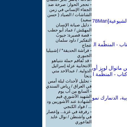
-
تحجر الحوار: صرخة ضد
الجفاء الإنساني في زمن
الشاشات / الصياد ‏( حسن
سعيد‏)
كراسات شيوعية :تقرير عن الأزمة الاقتصادية العالمية والمهام الجديدة للأممية الشيوعية[78Man
-
دليل صيانة الإنسان
المهمّش / عماد أبو حطب
-
قصة قصيرة: جيوبُ
التفكير / داود سلمان
اب - المنظّمة ال
عجاج
-
فراشة الحديقة* / إشبيليا
الجبوري
-
قد تُفاقم حملة نتنياهو
الانتخابية عزلة إسرائيل
 مانوال لوبز أوب
الدولية. / عبدالاحد متي
تاب - المنظّمة ا
دنحا
-
تحليل لأحداث ليلة أمس
في العراق / رياض السندي
-
السابع من آب يوم
الشهيد الأشوري قيم
ية، الدنمارك نمو
الشهادة عند الأشوريين ود
... / فواد الكنجي
-
رفرفة في غزة... وإعصار
في واشنطن / نوال عايد
الفاعوري