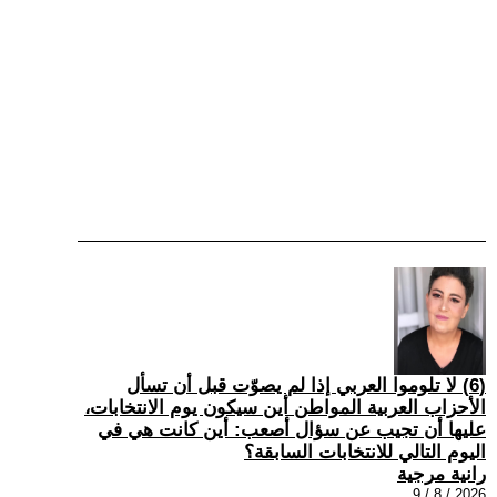
(6) لا تلوموا العربي إذا لم يصوّت قبل أن تسأل
الأحزاب العربية المواطن أين سيكون يوم الانتخابات،
عليها أن تجيب عن سؤال أصعب: أين كانت هي في
اليوم التالي للانتخابات السابقة؟
رانية مرجية
2026 / 8 / 9