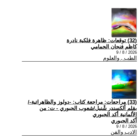
(32) توقعات: ظاهرة فلكية نادرة
كاظم فنجان الحمامي
2026 / 8 / 9
الطب , والعلوم
(33) مراجعات: مراجعة كتاب: -دولوز والظاهراتية-/
بقلم ألكسندر شْنيل/شعوب الجبوري - ت: من
الألمانية أكد الجبوري
أكد الجبوري
2026 / 8 / 9
الادب والفن