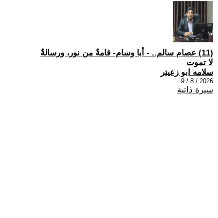
(11) عصام سالم.. - أبا وسام- قامةٌ من نور، ورسالةٌ
لا تموت
سلامه ابو زعيتر
2026 / 8 / 9
سيرة ذاتية