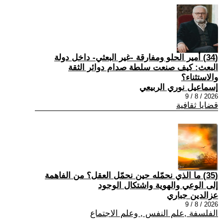
(34) أمير الحلو ومفارقة -غير البعثي- داخل دولة
البعث: كيف صنعت سلطة صدام دوائر الثقة
والاستثناء؟
إسماعيل نوري الربيعي
2026 / 8 / 9
قضايا ثقافية
(35) ما الذي نحمّله حين نحمّل العقل؟ من الفاهمة
إلى الوعي والهوية واشتكال الوجود
عزالدين جباري
2026 / 8 / 9
الفلسفة ,علم النفس , وعلم الاجتماع