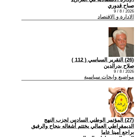
صباح قدوري
2026 / 8 / 9
الادارة و الاقتصاد
(26) التقرير السياسي ( 112 )
صلاح بدرالدين
2026 / 8 / 9
مواضيع وابحاث سياسية
(27) المؤتمر الوطني السادس لحزب النهج
الديمقراطي العمالي يختتم أشغاله بنجاح والرفيق
براجع أمينا عاما