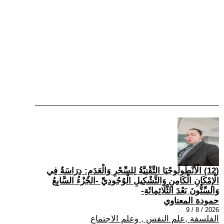
(12) الْأَنْطُولُوجْيَا التِّقْنِيَّةُ لِلسِّحْرِ وَالْعَدَمِ: دِرَاسَةٌ فِي
الْإِمْكَانِ الْكَامِنِ وَالتَّشْكِيلِ الْوُجُودِيِّ -الجُزْءُ السَّابِعُ
وَالسِّتُّونَ بَعْدَ الثَّلَاثِمِائَةِ-
حمودة المعناوي
2026 / 8 / 9
الفلسفة ,علم النفس , وعلم الاجتماع