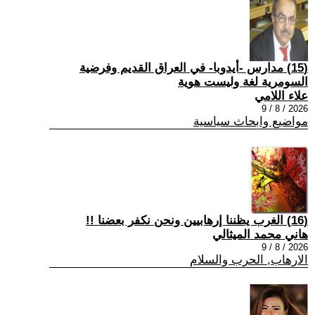
(15) مدارس -أيدوبا- في العراق القديم وفرضية
السومرية لغة وليست هوية
علاء اللامي
2026 / 8 / 9
مواضيع وابحاث سياسية
(16) الغرب يظننا إرهابيين ونحن نكفر بعضنا !!
هاني محمد الميثالي
2026 / 8 / 9
الارهاب, الحرب والسلام