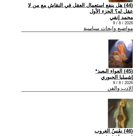
(44) هل ينفع استعمال العقل في النقاش مع من لا
عقل له؟ الجزء الأول
محمد إنفي
2026 / 8 / 9
مواضيع وابحاث سياسية
(45) العواء البعيد*
إشبيليا الجبوري
2026 / 8 / 9
الادب والفن
(46) نفَسُ الغروب