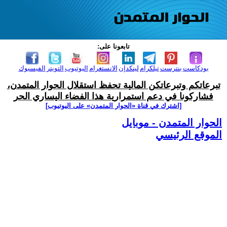
تابعونا على:
بودكاست
بنترست
تيلكرام
لينكدإن
الانستغرام
اليوتيوب
التويتر
الفيسبوك
تبرعاتكم وتبرعاتكن المالية تحفظ استقلال الحوار المتمدن،
فشاركونا في دعم استمرارية هذا الفضاء اليساري الحر
[اشترك في قناة ‫«الحوار المتمدن» على اليوتيوب]
الحوار المتمدن - موبايل
الموقع الرئيسي