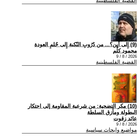
القضية الفلسطينية
(9) إِلى أين؟... من دُرُوبِ النّكبة إِلى حُلمِ العودة
محمود كلّم
2026 / 8 / 9
القضية الفلسطينية
(10) مكر التضحية: من شرعية المقاومة إلى احتكار
البطولة ومأزق السلطة
عائد زقوت
2026 / 8 / 9
مواضيع وابحاث سياسية