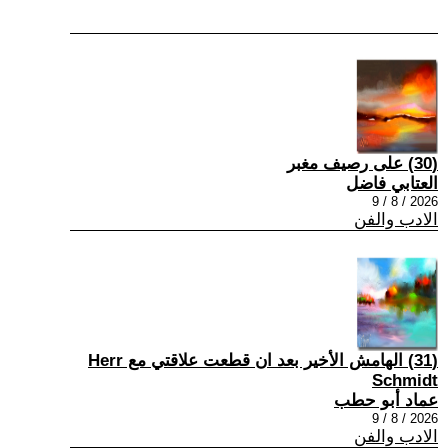
(30) على رصيف مغبر
العتابي فاضل
2026 / 8 / 9
الادب والفن
(31) الهامش الأخير بعد ان قطعت علاقتي مع Herr
Schmidt
عماد أبو حطب
2026 / 8 / 9
الادب والفن