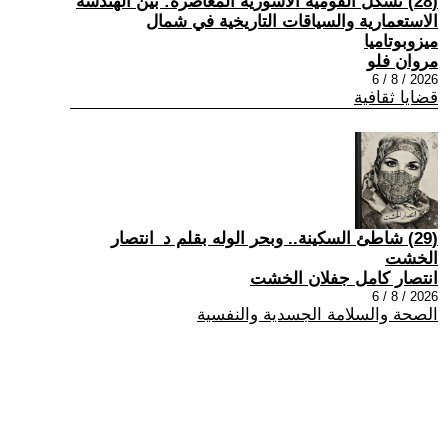
(28) تشكُّل القومية الآشورية المعاصرة: بين الهندسة
الاستعمارية والسياقات التاريخية في شمال
ميزوبوتاميا
مروان فلو
2026 / 8 / 6
قضايا ثقافية
(29) شاطئ السكينة.. وبحر الوله بقلم د_انتصار
الخشت
انتصار كامل جفلان الخشت
2026 / 8 / 6
الصحة والسلامة الجسدية والنفسية