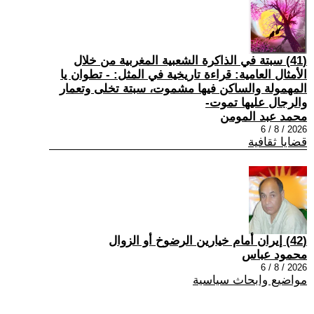
(41) سبتة في الذاكرة الشعبية المغربية من خلال
الأمثال العامية: قراءة تاريخية في المثل: - تطوان يا
المهمولة والساكن فيها مشموت، سبتة تخلى وتعمار
والرجال عليها تموت-
محمد عبد المومن
2026 / 8 / 6
قضايا ثقافية
(42) إيران أمام خيارين الرضوخ أو الزوال
محمود عباس
2026 / 8 / 6
مواضيع وابحاث سياسية