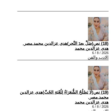
(18) نص(صَلِّ بعدَ النَّحر)هدى عزالدين محمد.مصر.
هدى عزالدين محمد
2026 / 8 / 6
الادب والفن
(19) نص(لَا يَصْلُحُ الشُّعَرَاءُ لِلُعْبَةِ الحُبِّ)هدى عزالدين
محمد.مصر.
هدى عزالدين محمد
2026 / 8 / 6