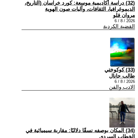
(32) دراسة أكاديمية موسعة: كورد خراسان (التاريخ،
الديموغرافيا، الثقافات، وآليات صون الهوية
مروان فلو
2026 / 8 / 6
القضية الكردية
(33) كوكوختي
طالب جانال
2026 / 8 / 6
الادب والفن
(34) المكان بوصفه نسقًا دلاليًا: مقاربة سيميائية في
الخطاب السردي