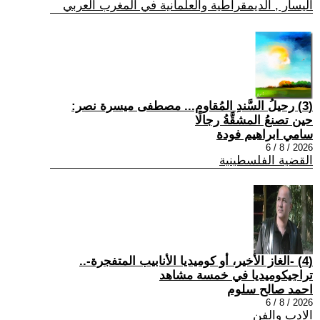
اليسار , الديمقراطية والعلمانية في المغرب العربي
(3) رحيلُ السَّندِ المُقاوم... مصطفى ميسرة نصر:
حين تصنعُ المشقَّةُ رجالًا
سامي ابراهيم فودة
2026 / 8 / 6
القضية الفلسطينية
(4) -الغاز الأخير، أو كوميديا الأنابيب المتفجرة-..
تراجيكوميديا في خمسة مشاهد
احمد صالح سلوم
2026 / 8 / 6
الادب والفن