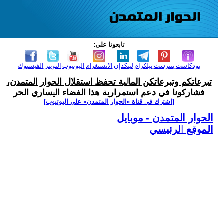
تابعونا على:
بودكاست
بنترست
تيلكرام
لينكدإن
الانستغرام
اليوتيوب
التويتر
الفيسبوك
تبرعاتكم وتبرعاتكن المالية تحفظ استقلال الحوار المتمدن،
فشاركونا في دعم استمرارية هذا الفضاء اليساري الحر
[اشترك في قناة ‫«الحوار المتمدن» على اليوتيوب]
الحوار المتمدن - موبايل
الموقع الرئيسي