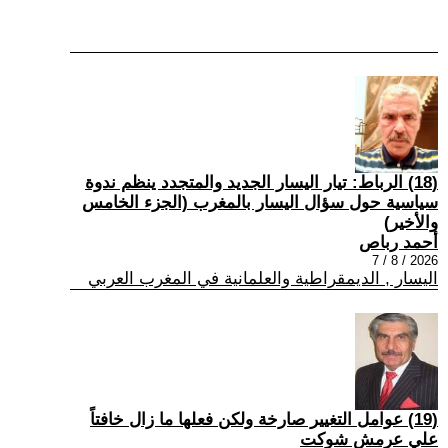
(18) الرباط: تيار اليسار الجديد والمتجدد ينظم ندوة
سياسية حول سؤال اليسار بالمغرب (الجزء الخامس
والأخير)
أحمد رباص
2026 / 8 / 7
اليسار , الديمقراطية والعلمانية في المغرب العربي
(19) عوامل التغيير صارخة ولكن فعلها ما زال خافتاً
علي عرمش شوكت