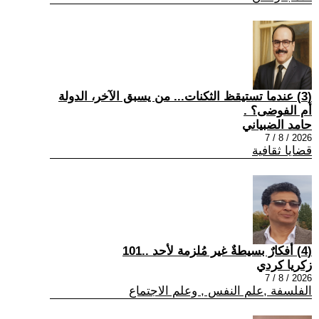
(3) عندما تستيقظ الثكنات... من يسبق الآخر، الدولة
أم الفوضى؟ .
حامد الضبياني
2026 / 8 / 7
قضايا ثقافية
(4) أفكارٌ بسيطةٌ غير مُلزمة لأحد ..101
زكريا كردي
2026 / 8 / 7
الفلسفة ,علم النفس , وعلم الاجتماع