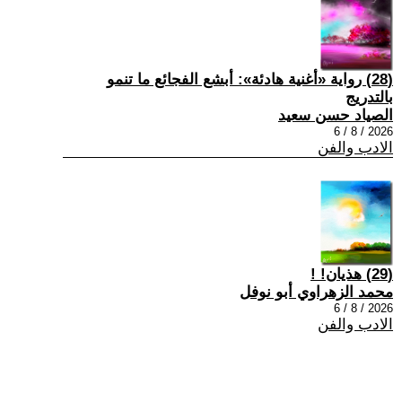
(28) رواية «أغنية هادئة»: أبشع الفجائع ما تنمو
بالتدريج
الصياد حسن سعيد
2026 / 8 / 6
الادب والفن
(29) هذيان! !
محمد الزهراوي أبو نوفل
2026 / 8 / 6
الادب والفن