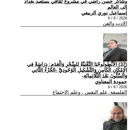
وشاكر حسن راضي في مشروع ثقافي يستعيد بغداد
إلى العالم
إسماعيل نوري الربيعي
2026 / 8 / 6
الادب والفن
(37) الْأَنْطُولُوجْيَا التِّقْنِيَّةُ لِلسِّحْرِ وَالْعَدَمِ: دِرَاسَةٌ فِي
الْإِمْكَانِ الْكَامِنِ وَالتَّشْكِيلِ الْوُجُودِيِّ -الجُزْءُ الثَّانِي
وَالسِّتُّونَ بَعْدَ الثَّلَاثِمِائَةِ-
حمودة المعناوي
2026 / 8 / 6
الفلسفة ,علم النفس , وعلم الاجتماع