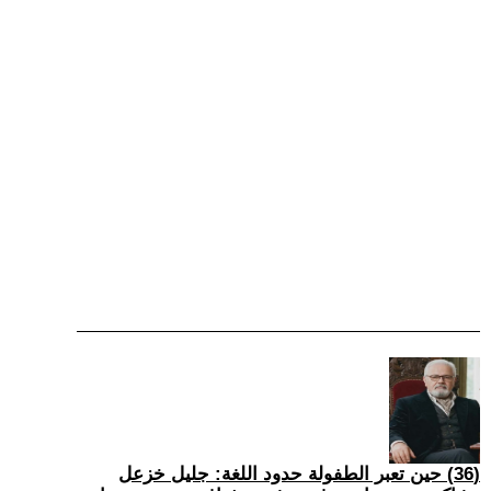
(36) حين تعبر الطفولة حدود اللغة: جليل خزعل