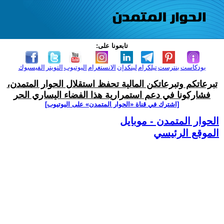
تابعونا على:
بودكاست
بنترست
تيلكرام
لينكدإن
الانستغرام
اليوتيوب
التويتر
الفيسبوك
تبرعاتكم وتبرعاتكن المالية تحفظ استقلال الحوار المتمدن،
فشاركونا في دعم استمرارية هذا الفضاء اليساري الحر
[اشترك في قناة ‫«الحوار المتمدن» على اليوتيوب]
الحوار المتمدن - موبايل
الموقع الرئيسي