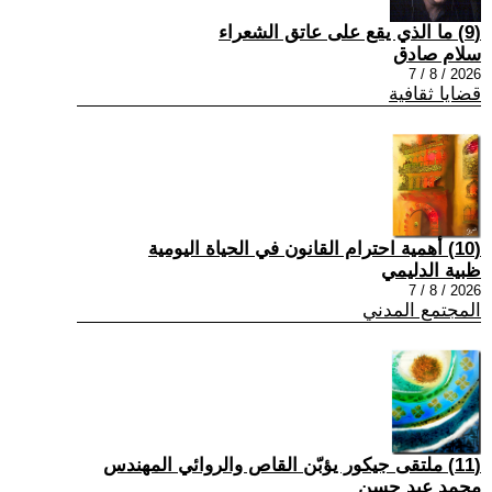
(9) ما الذي يقع على عاتق الشعراء
سلام صادق
2026 / 8 / 7
قضايا ثقافية
(10) أهمية احترام القانون في الحياة اليومية
ظبية الدليمي
2026 / 8 / 7
المجتمع المدني
(11) ملتقى جيكور يؤبّن القاص والروائي المهندس
محمد عبد حسن