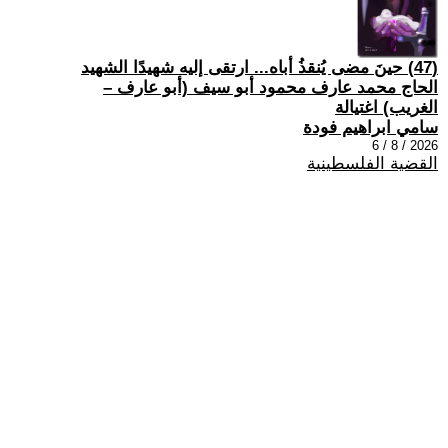
(47) حينَ مضى يُنقذُ أباه... ارتقى إليه شهيدًا الشهيد
الحاج محمد عارف محمود أبو سيف (أبو عارف –
الغريب) اغتيالة
سامي ابراهيم فودة
2026 / 8 / 6
القضية الفلسطينية