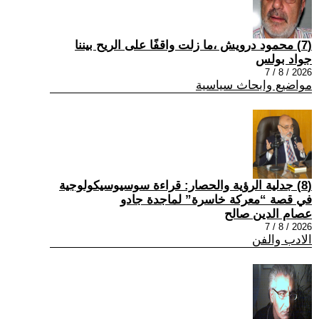
(7) محمود درويش ،ما زلت واقفًا على الريح بيننا
جواد بولس
2026 / 8 / 7
مواضيع وابحاث سياسية
(8) جدلية الرؤية والحصار: قراءة سوسيوسيكولوجية
في قصة “معركة خاسرة” لماجدة جادو
عصام الدين صالح
2026 / 8 / 7
الادب والفن