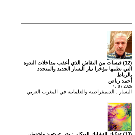
(12) قبسات من النقاش الذي أعقب مداخلات الندوة
التي نظمها مؤخرا تيار اليسار الجديد والمتجدد
بالرباط
أحمد رباص
2026 / 8 / 7
اليسار , الديمقراطية والعلمانية في المغرب العربي
(13) تفكيك التشابك الهيكلي: متى تستعيد واشنطن