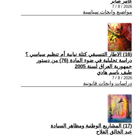
عامر صابر
2026 / 8 / 7
مواضيع وابحاث سياسية
(16) الاطار التنسيقي كتلة نيابية أم تنظيم سياسي ؟
دراسة تحليلية في ضوء المادة (76) من دستور
جمهورية العراق لسنة 2005
طيف باسم هادي
2026 / 8 / 7
دراسات وابحاث قانونية
(17) المشاريع الوطنية ومظاهر السيادة
عبد الخالق الفلاح