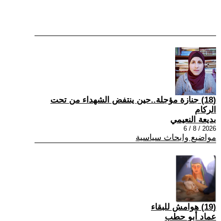
(18) جنازة مؤجلة..حين ينتفض الشهداء من تحت
الركام
بديعة النعيمي
2026 / 8 / 6
مواضيع وابحاث سياسية
(19) هوامش للبقاء
عماد أبو حطب