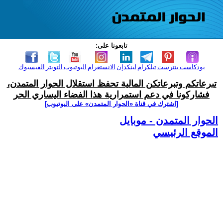
تابعونا على:
بودكاست
بنترست
تيلكرام
لينكدإن
الانستغرام
اليوتيوب
التويتر
الفيسبوك
تبرعاتكم وتبرعاتكن المالية تحفظ استقلال الحوار المتمدن،
فشاركونا في دعم استمرارية هذا الفضاء اليساري الحر
[اشترك في قناة ‫«الحوار المتمدن» على اليوتيوب]
الحوار المتمدن - موبايل
الموقع الرئيسي