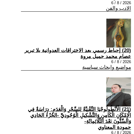
2026 / 8 / 6
الادب والفن
(20) إحباط رسمي بعد الاختراقات العدوانية بلا تبرير
عصام محمد جميل مروة
2026 / 8 / 6
مواضيع وابحاث سياسية
(21) الْأَنْطُولُوجْيَا التِّقْنِيَّةُ لِلسِّحْرِ وَالْعَدَمِ: دِرَاسَةٌ فِي
الْإِمْكَانِ الْكَامِنِ وَالتَّشْكِيلِ الْوُجُودِيِّ -الجُزْءُ الحَادِي
وَالسِّتُّونَ بَعْدَ الثَّلَاثِمِائَةِ-
حمودة المعناوي
2026 / 8 / 6