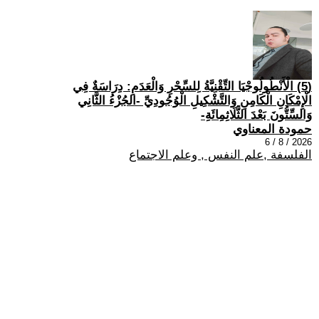
(5) الْأَنْطُولُوجْيَا التِّقْنِيَّةُ لِلسِّحْرِ وَالْعَدَمِ: دِرَاسَةٌ فِي
الْإِمْكَانِ الْكَامِنِ وَالتَّشْكِيلِ الْوُجُودِيِّ -الجُزْءُ الثَّانِي
وَالسِّتُّونَ بَعْدَ الثَّلَاثِمِائَةِ-
حمودة المعناوي
2026 / 8 / 6
الفلسفة ,علم النفس , وعلم الاجتماع