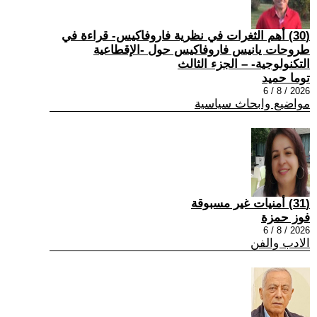
(30) أهم الثغرات في نظرية فاروفاكيس- قراءة في
طروحات يانيس فاروفاكيس حول -الإقطاعية
التكنولوجية- – الجزء الثالث
توما حميد
2026 / 8 / 6
مواضيع وابحاث سياسية
(31) أمنيات غير مسبوقة
فوز حمزة
2026 / 8 / 6
الادب والفن