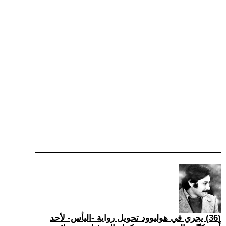
(36) يجري في هوليوود تحويل رواية -اليأس- لأحد