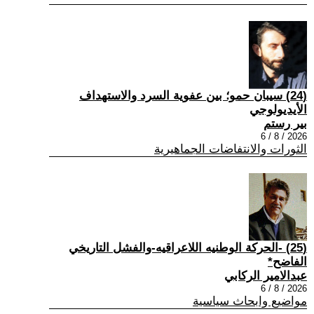
(24) سيبان حمو؛ بين عفوية السرد والاستهداف
الأيديولوجي
بير رستم
2026 / 8 / 6
الثورات والانتفاضات الجماهيرية
(25) -الحركة الوطنيه اللاعراقيه-والفشل التاريخي
الفاضح*
عبدالامير الركابي
2026 / 8 / 6
مواضيع وابحاث سياسية