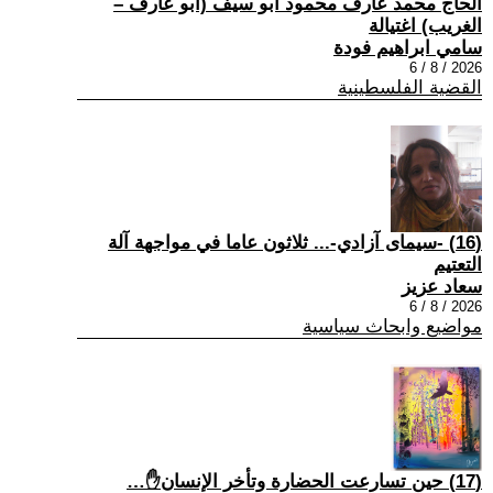
الحاج محمد عارف محمود أبو سيف (أبو عارف –
الغريب) اغتيالة
سامي ابراهيم فودة
2026 / 8 / 6
القضية الفلسطينية
(16) -سيمای آزادي-... ثلاثون عاما في مواجهة آلة
التعتيم
سعاد عزيز
2026 / 8 / 6
مواضيع وابحاث سياسية
(17) حين تسارعت الحضارة وتأخر الإنسان✋…