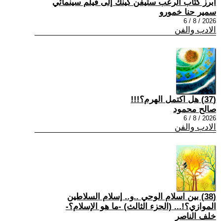
أبرز كتّاب الرعب ستيفن كينك إلى فيلم سينمائي
سمير حنا خمورو
2026 / 8 / 6
الادب والفن
(37) هل اكتمل الهرم؟!!!
صالح محمود
2026 / 8 / 6
الادب والفن
(38) بين اسلام الوحي ..و.. إسلام السلاطين
الموازي؟!... (الجزء الثالث) -ما هو الإسلام؟-
خلف الناصر