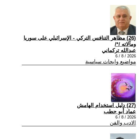
(26) مظاهر التنافس التركي - الإسرائيلي على سوريا
ومآلاته /*/
عبدالله تركماني
2026 / 8 / 6
مواضيع وابحاث سياسية
(27) دليل استخدام الهامش
عماد أبو حطب
2026 / 8 / 6
الادب والفن