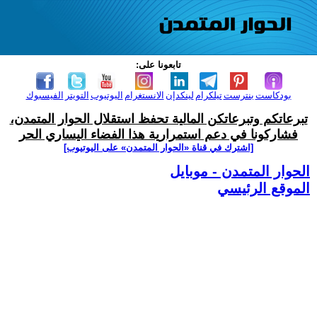
تابعونا على:
بودكاست
بنترست
تيلكرام
لينكدإن
الانستغرام
اليوتيوب
التويتر
الفيسبوك
تبرعاتكم وتبرعاتكن المالية تحفظ استقلال الحوار المتمدن،
فشاركونا في دعم استمرارية هذا الفضاء اليساري الحر
[اشترك في قناة ‫«الحوار المتمدن» على اليوتيوب]
الحوار المتمدن - موبايل
الموقع الرئيسي