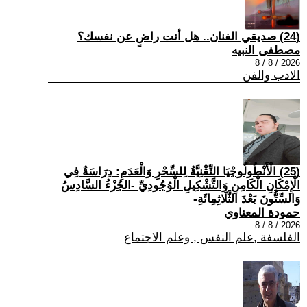
(24) صديقي الفنان.. هل أنت راضٍ عن نفسك؟
مصطفى النبيه
2026 / 8 / 8
الادب والفن
(25) الْأَنْطُولُوجْيَا التِّقْنِيَّةُ لِلسِّحْرِ وَالْعَدَمِ: دِرَاسَةٌ فِي
الْإِمْكَانِ الْكَامِنِ وَالتَّشْكِيلِ الْوُجُودِيِّ -الجُزْءُ السَّادِسُ
وَالسِّتُّونَ بَعْدَ الثَّلَاثِمِائَةِ-
حمودة المعناوي
2026 / 8 / 8
الفلسفة ,علم النفس , وعلم الاجتماع