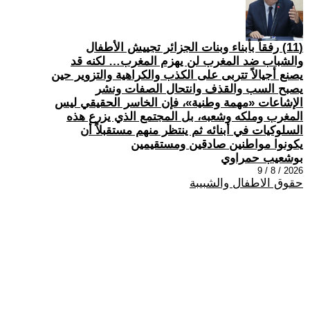
(11) رفقاً بأبناء وبنات الجزائر تجييش الأطفال
والشباب ضد المغرب لن يهزم المغرب… لكنه قد
يصنع أجيالاً تتربى على الكذب والكراهية والتزوير حين
يصبح السب والقذف وانتحال الصفات ونشر
الإشاعات «مهمة وطنية»، فإن الخاسر الحقيقي ليس
المغرب وملكه وشعبه، بل المجتمع الذي يزرع هذه
السلوكيات في أبنائه ثم ينتظر منهم مستقبلاً أن
يكونوا مواطنين صادقين ومستقيمين
بوشعيب حمراوي
2026 / 8 / 9
حقوق الاطفال والشبيبة