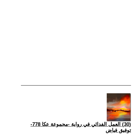
(30) العمل الفدائي في رواية -مجموعة عكا 778-
توفيق فياض