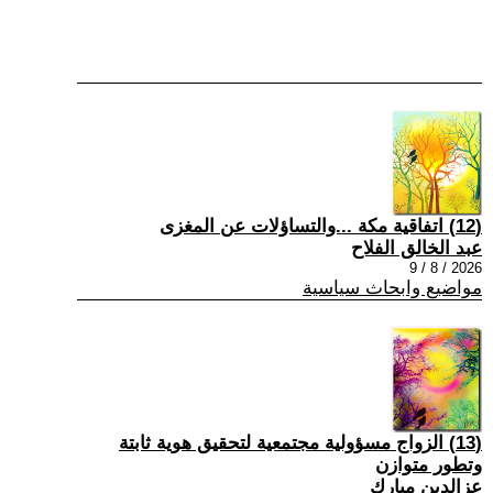
(12) اتفاقية مكة ...والتساؤلات عن المغزى
عبد الخالق الفلاح
2026 / 8 / 9
مواضيع وابحاث سياسية
(13) الزواج مسؤولية مجتمعية لتحقيق هوية ثابتة
وتطور متوازن
عزالدين مبارك