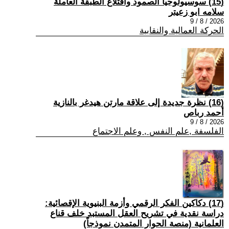
(15) سوسيولوجيا الصمود واقتلاع الطبقة العاملة
سلامه ابو زعيتر
2026 / 8 / 9
الحركة العمالية والنقابية
(16) نظرة جديدة إلى علاقة مارتن هيدغر بالنازية
أحمد رباص
2026 / 8 / 9
الفلسفة ,علم النفس , وعلم الاجتماع
(17) دكاكين الفكر الرقمي وأزمة البنيوية الإقصائية:
دراسة نقدية في تشريح العقل المستبد خلف قناع
العلمانية (منصة الحوار المتمدن نموذجاً)