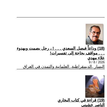
(18) وداعاً فيصل السعدي . . . ! ، رحل بصمت وبهدوء
. . . مواقف بحاجة إلى تفسيرات!
علاء مهدي
2026 / 8 / 9
اليسار ,الديمقراطية, العلمانية والتمدن في العراق
(19) قراءة في كتاب البخاري
الناصر خشيني