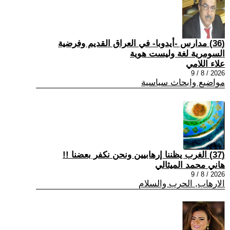
(36) مدارس -أيدوبا- في العراق القديم وفرضية
السومرية لغة وليست هوية
علاء اللامي
2026 / 8 / 9
مواضيع وابحاث سياسية
(37) الغرب يظننا إرهابيين ونحن نكفر بعضنا !!
هاني محمد الميثالي
2026 / 8 / 9
الارهاب, الحرب والسلام