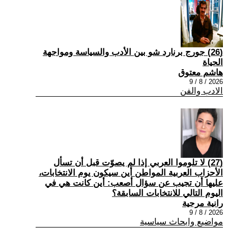
(26) جورج برنارد شو بين الأدب والسياسة ومواجهة
الحياة
هاشم معتوق
2026 / 8 / 9
الادب والفن
(27) لا تلوموا العربي إذا لم يصوّت قبل أن تسأل
الأحزاب العربية المواطن أين سيكون يوم الانتخابات،
عليها أن تجيب عن سؤال أصعب: أين كانت هي في
اليوم التالي للانتخابات السابقة؟
رانية مرجية
2026 / 8 / 9
مواضيع وابحاث سياسية