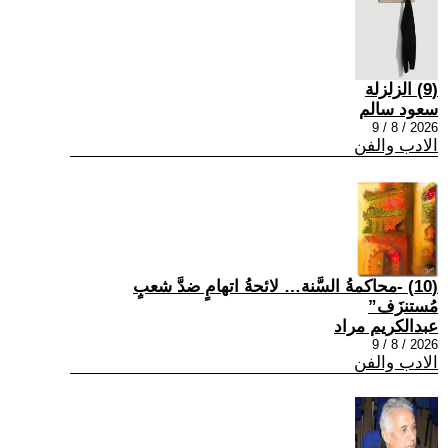
(9) الزلزلة
سعود سالم
2026 / 8 / 9
الادب والفن
(10) -محاكمةُ السَّنة… لائحةُ اتهامٍ ضدَّ شعبٍ
مُستنزَف”
عبدالكريم مراد
2026 / 8 / 9
الادب والفن