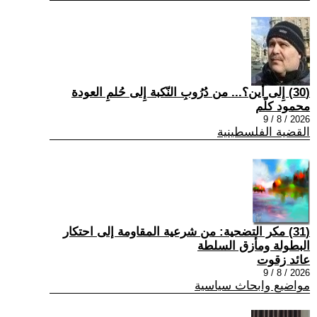
(30) إِلى أين؟... من دُرُوبِ النّكبة إِلى حُلمِ العودة
محمود كلّم
2026 / 8 / 9
القضية الفلسطينية
(31) مكر التضحية: من شرعية المقاومة إلى احتكار
البطولة ومأزق السلطة
عائد زقوت
2026 / 8 / 9
مواضيع وابحاث سياسية