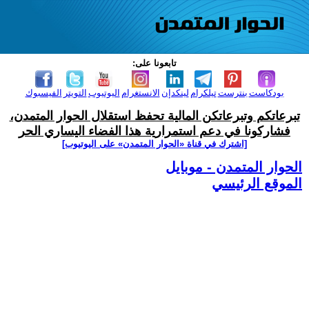
تابعونا على:
بودكاست
بنترست
تيلكرام
لينكدإن
الانستغرام
اليوتيوب
التويتر
الفيسبوك
تبرعاتكم وتبرعاتكن المالية تحفظ استقلال الحوار المتمدن،
فشاركونا في دعم استمرارية هذا الفضاء اليساري الحر
[اشترك في قناة ‫«الحوار المتمدن» على اليوتيوب]
الحوار المتمدن - موبايل
الموقع الرئيسي