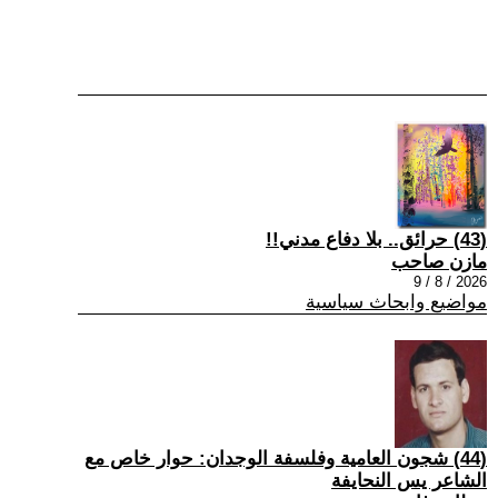
(43) حرائق.. بلا دفاع مدني!!
مازن صاحب
2026 / 8 / 9
مواضيع وابحاث سياسية
(44) شجون العامية وفلسفة الوجدان: حوار خاص مع
الشاعر يس النحايفة