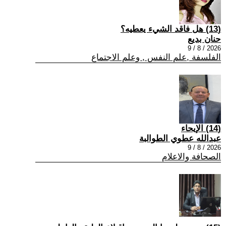
(13) هل فاقد الشيء يعطيه؟
حنان بديع
2026 / 8 / 9
الفلسفة ,علم النفس , وعلم الاجتماع
(14) الإيحاء
عبدالله عطوي الطوالبة
2026 / 8 / 9
الصحافة والاعلام