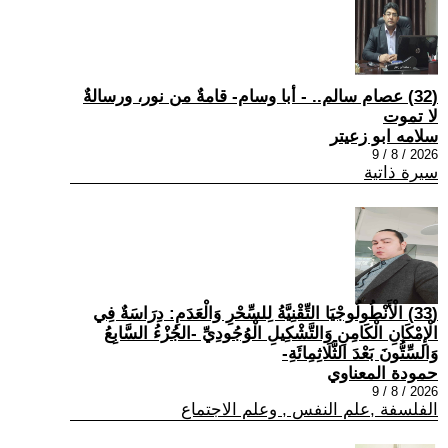
(32) عصام سالم.. - أبا وسام- قامةٌ من نور، ورسالةٌ
لا تموت
سلامه ابو زعيتر
2026 / 8 / 9
سيرة ذاتية
(33) الْأَنْطُولُوجْيَا التِّقْنِيَّةُ لِلسِّحْرِ وَالْعَدَمِ: دِرَاسَةٌ فِي
الْإِمْكَانِ الْكَامِنِ وَالتَّشْكِيلِ الْوُجُودِيِّ -الجُزْءُ السَّابِعُ
وَالسِّتُّونَ بَعْدَ الثَّلَاثِمِائَةِ-
حمودة المعناوي
2026 / 8 / 9
الفلسفة ,علم النفس , وعلم الاجتماع