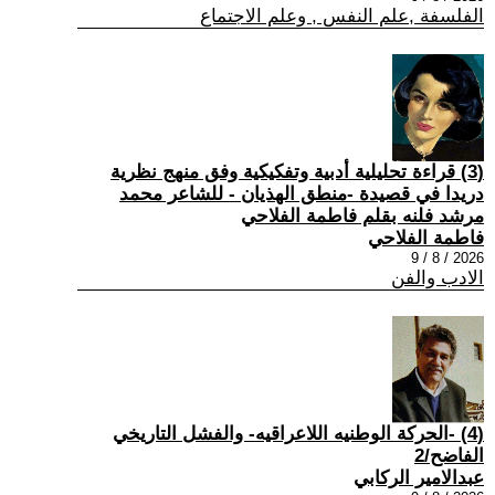
الفلسفة ,علم النفس , وعلم الاجتماع
(3) قراءة تحليلية أدبية وتفكيكية وفق منهج نظرية
دريدا في قصيدة -منطق الهذيان - للشاعر محمد
مرشد فلنه بقلم فاطمة الفلاحي
فاطمة الفلاحي
2026 / 8 / 9
الادب والفن
(4) -الحركة الوطنيه اللاعراقيه- والفشل التاريخي
الفاضح/2
عبدالامير الركابي