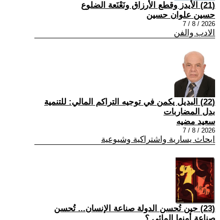
(21) الأيدز وقطع الأرزاق ونَعْنَعة الضلوع
حسين علوان حسين
2026 / 8 / 7
الادب والفن
(22) البديل يكمن في توجيه التراكم المالي: للتنمية
بدل المضاربات
سعيد مضيه
2026 / 8 / 7
ابحاث يسارية واشتراكية وشيوعية
(23) حين تُحسن الدولة صناعة الإنسان... تُحسن
صناعة أمنها المائي.؟