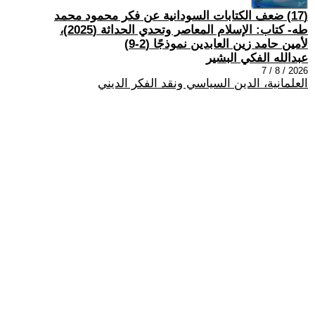
(17) ضعف الكتابات السودانية عن فكر محمود محمد
طه- كتاب: الإسلام المعاصر وتحدي الحداثة (2025)،
لأمين حامد زين العابدين نموذجًا (2-9)
عبدالله الفكي البشير
2026 / 8 / 7
العلمانية، الدين السياسي ونقد الفكر الديني