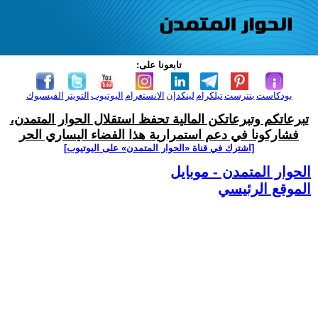
تابعونا على:
بودكاست
بنترست
تيلكرام
لينكدإن
الانستغرام
اليوتيوب
التويتر
الفيسبوك
تبرعاتكم وتبرعاتكن المالية تحفظ استقلال الحوار المتمدن،
فشاركونا في دعم استمرارية هذا الفضاء اليساري الحر
[اشترك في قناة ‫«الحوار المتمدن» على اليوتيوب]
الحوار المتمدن - موبايل
الموقع الرئيسي