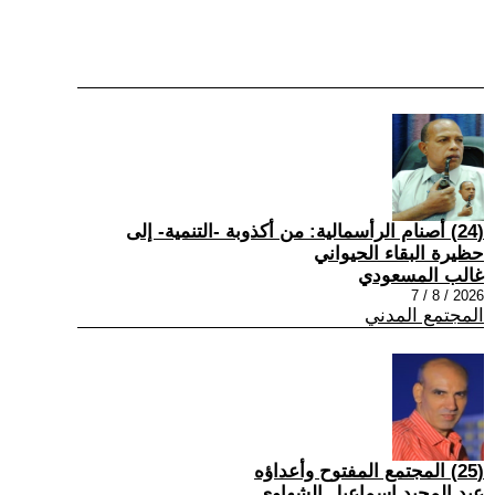
(24) أصنام الرأسمالية: من أكذوبة -التنمية- إلى
حظيرة البقاء الحيواني
غالب المسعودي
2026 / 8 / 7
المجتمع المدني
(25) المجتمع المفتوح وأعداؤه
عبد المجيد إسماعيل الشهاوي