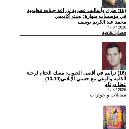
(15) طرق وأساليب عصرية لزراعة جينات تنظيمية
في مؤسسات منهارة: بحث أكاديمي
محمد عبد الكريم يوسف
2026 / 8 / 7
قضايا ثقافية
(16) ترانيم في أقصى الجنوب: مسك الختام لرحلة
الكلمة والوعي مع حسني الإتلاتي(10-10)
عطا درغام
2026 / 8 / 7
مقابلات و حوارات