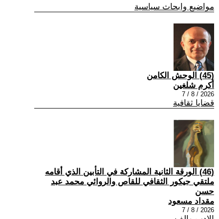
مواضيع وابحاث سياسية
(45) الوحش الكامن
أكرم شلغين
2026 / 8 / 7
قضايا ثقافية
(46) الورقة الثانية المشاركة في التأبين الذي أقامه
ملتقي جيكور الثقافي للقاص والروائي محمد عبد
حسن
مقداد مسعود
2026 / 8 / 7
الادب والفن