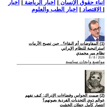
أنباء حقوق الإنسان
|
اخبار الرياضة
|
اخبار
|
اخبار الطب والعلوم
الاقتصاد
|
(1) المفاوضات أم البقاء؟.. حين تصبح الأزمات
استراتيجية للنظام الإيراني
نظام مير محمدي
2026 / 8 / 8
مواضيع وابحاث سياسية
(2) صمت الحواس وفضاءات الإدراك: كيف نفهم
عوالم ذوي التحديات الفردية بعيونهم؟
انتصار كامل جفلان الخشت