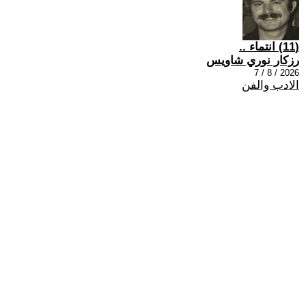
(11) انتماء ..
رزكار نوري شاويس
2026 / 8 / 7
الادب والفن