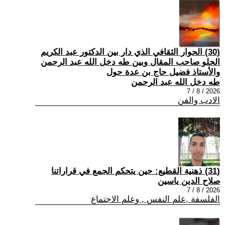
(30) الحوار الثقافي الذي دار بين الدكتور عبد الكريم
الحلو صاحب المقال وبين طه دخل الله عبد الرحمن
والأستاذ فضيل حاج بن عدة حول
طه دخل الله عبد الرحمن
2026 / 8 / 7
الادب والفن
(31) ذهنية القطيع: حين يتحكم الجمع في قراراتنا
صلاح الدين ياسين
2026 / 8 / 7
الفلسفة ,علم النفس , وعلم الاجتماع