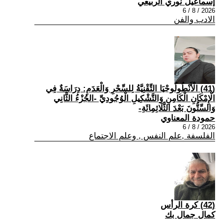
إسماعيل نوري الربيعي
2026 / 8 / 6
الادب والفن
(41) الْأَنْطُولُوجْيَا التِّقْنِيَّةُ لِلسِّحْرِ وَالْعَدَمِ: دِرَاسَةٌ فِي
الْإِمْكَانِ الْكَامِنِ وَالتَّشْكِيلِ الْوُجُودِيِّ -الجُزْءُ الثَّانِي
وَالسِّتُّونَ بَعْدَ الثَّلَاثِمِائَةِ-
حمودة المعناوي
2026 / 8 / 6
الفلسفة ,علم النفس , وعلم الاجتماع
(42) كرة الرأس
كمال جمال بك