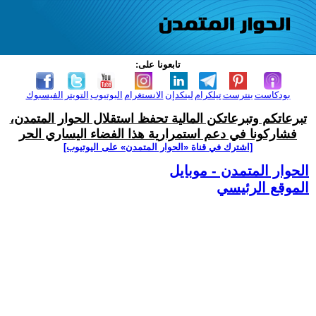
تابعونا على:
بودكاست
بنترست
تيلكرام
لينكدإن
الانستغرام
اليوتيوب
التويتر
الفيسبوك
تبرعاتكم وتبرعاتكن المالية تحفظ استقلال الحوار المتمدن،
فشاركونا في دعم استمرارية هذا الفضاء اليساري الحر
[اشترك في قناة ‫«الحوار المتمدن» على اليوتيوب]
الحوار المتمدن - موبايل
الموقع الرئيسي