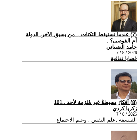
(7) عندما تستيقظ الثكنات... من يسبق الآخر، الدولة
أم الفوضى؟ .
حامد الضبياني
2026 / 8 / 7
قضايا ثقافية
(8) أفكارٌ بسيطةٌ غير مُلزمة لأحد ..101
زكريا كردي
2026 / 8 / 7
الفلسفة ,علم النفس , وعلم الاجتماع