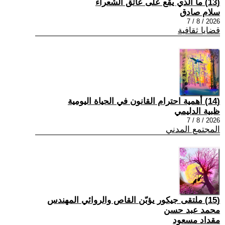
(13) ما الذي يقع على عاتق الشعراء
سلام صادق
2026 / 8 / 7
قضايا ثقافية
(14) أهمية احترام القانون في الحياة اليومية
ظبية الدليمي
2026 / 8 / 7
المجتمع المدني
(15) ملتقى جيكور يؤبّن القاص والروائي المهندس
محمد عبد حسن
مقداد مسعود