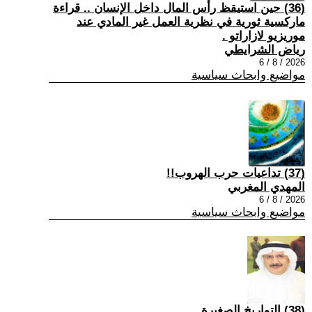
(36) حين استيقظ رأس المال داخل الإنسان .. قراءة
ماركسية ثورية في نظرية العمل غير المادي عند
موريزيو لازاراتو .
رياض الشرايطي
2026 / 8 / 6
مواضيع وابحاث سياسية
(37) تداعيات حرب الهروب!!
المهدي المغربي
2026 / 8 / 6
مواضيع وابحاث سياسية
(38) التواريخ الصغيرة