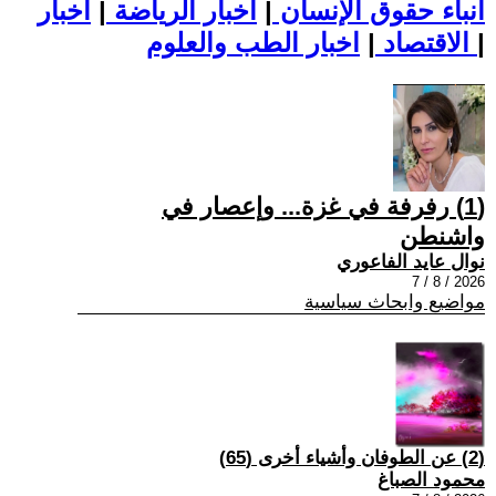
أنباء حقوق الإنسان
|
اخبار الرياضة
|
اخبار
|
اخبار الطب والعلوم
الاقتصاد
|
(1) رفرفة في غزة... وإعصار في
واشنطن
نوال عايد الفاعوري
2026 / 8 / 7
مواضيع وابحاث سياسية
(2) عن الطوفان وأشياء أخرى (65)
محمود الصباغ