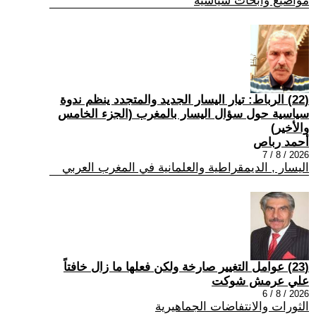
مواضيع وابحاث سياسية
(22) الرباط: تيار اليسار الجديد والمتجدد ينظم ندوة
سياسية حول سؤال اليسار بالمغرب (الجزء الخامس
والأخير)
أحمد رباص
2026 / 8 / 7
اليسار , الديمقراطية والعلمانية في المغرب العربي
(23) عوامل التغيير صارخة ولكن فعلها ما زال خافتاً
علي عرمش شوكت
2026 / 8 / 6
الثورات والانتفاضات الجماهيرية