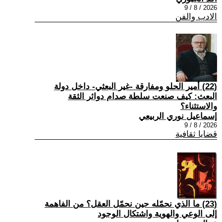
2026 / 8 / 9
الادب والفن
(22) أمير الحلو ومفارقة -غير البعثي- داخل دولة
البعث: كيف صنعت سلطة صدام دوائر الثقة
والاستثناء؟
إسماعيل نوري الربيعي
2026 / 8 / 9
قضايا ثقافية
(23) ما الذي نحمّله حين نحمّل العقل؟ من الفاهمة
إلى الوعي والهوية واشتكال الوجود