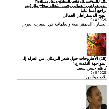
(15) المؤتمر الوطني السادس لحزب النهج
الديمقراطي العمالي يختتم أشغاله بنجاح والرفيق
براجع أمينا عاما
النهج الديمقراطي العمالي
2026 / 8 / 9
اليسار , الديمقراطية والعلمانية في المغرب العربي
(16) الأطروحات حول شعر البريكان: من العزلة إلى
المواجهة النقدية ج١
كاظم حسن سعيد
2026 / 8 / 9
الادب والفن