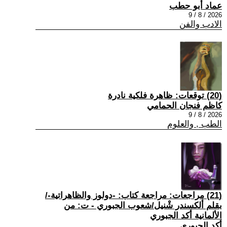
عماد أبو حطب
2026 / 8 / 9
الادب والفن
(20) توقعات: ظاهرة فلكية نادرة
كاظم فنجان الحمامي
2026 / 8 / 9
الطب , والعلوم
(21) مراجعات: مراجعة كتاب: -دولوز والظاهراتية-/
بقلم ألكسندر شْنيل/شعوب الجبوري - ت: من
الألمانية أكد الجبوري
أكد الجبوري