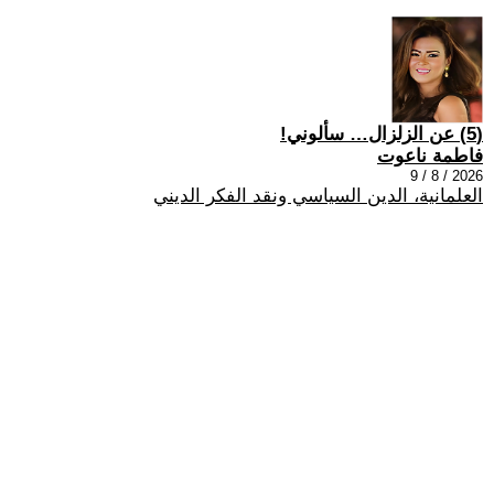
(5) عن الزلزال… سألوني!
فاطمة ناعوت
2026 / 8 / 9
العلمانية، الدين السياسي ونقد الفكر الديني