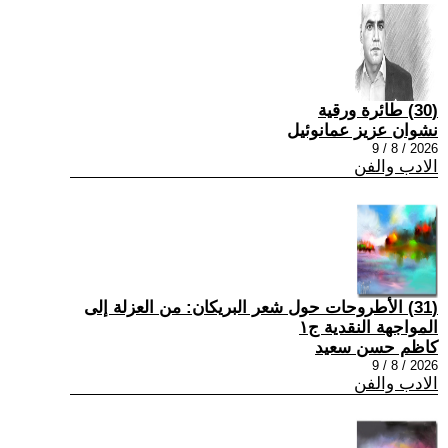
(30) طائرة ورقية
نشوان عزيز عمانوئيل
2026 / 8 / 9
الادب والفن
(31) الأطروحات حول شعر البريكان: من العزلة إلى
المواجهة النقدية ج١
كاظم حسن سعيد
2026 / 8 / 9
الادب والفن