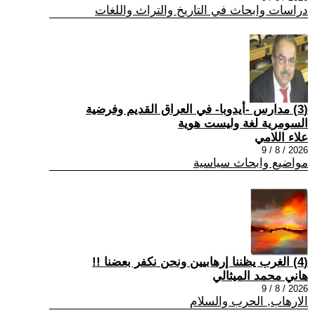
دراسات وابحاث في التاريخ والتراث واللغات
(3) مدارس -أيدوبا- في العراق القديم وفرضية
السومرية لغة وليست هوية
علاء اللامي
2026 / 8 / 9
مواضيع وابحاث سياسية
(4) الغرب يظننا إرهابيين ونحن نكفر بعضنا !!
هاني محمد الميثالي
2026 / 8 / 9
الارهاب, الحرب والسلام