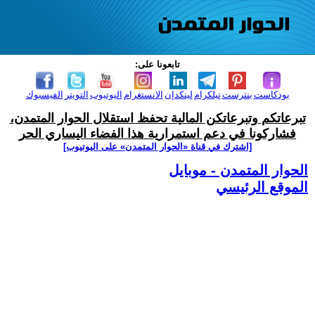
تابعونا على:
بودكاست
بنترست
تيلكرام
لينكدإن
الانستغرام
اليوتيوب
التويتر
الفيسبوك
تبرعاتكم وتبرعاتكن المالية تحفظ استقلال الحوار المتمدن،
فشاركونا في دعم استمرارية هذا الفضاء اليساري الحر
[اشترك في قناة ‫«الحوار المتمدن» على اليوتيوب]
الحوار المتمدن - موبايل
الموقع الرئيسي