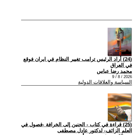
(24) أراد الرئيس ترامب تغيير النظام في ايران فوقع
في العراق
محمد رضا عباس
2026 / 8 / 9
السياسة والعلاقات الدولية
(25) قراءة في كتاب - الحنين إلى الخرافة -فصول في
العلم الزائف- لدكتور عادل مصطفى