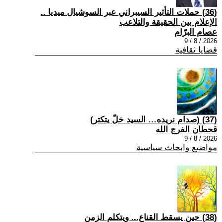
(36) حملات التأثير السيبراني عبر السوشيال ميديا ..
الإعلام بين الحقيقة والتلاعب
عصام البرّام
2026 / 8 / 9
قضايا ثقافية
(37) (صدام نريده… السيد خلّ يتكتر)
قحطان الفرج الله
2026 / 8 / 9
مواضيع وابحاث سياسية
(38) حين يسقط القناع... ويتكلم الزمن