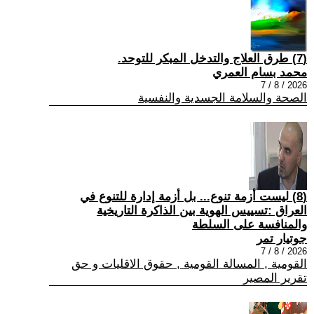
(7) طرق العلاج والتدخل المبكر للتوحد.
محمد بسام العمري
2026 / 8 / 7
الصحة والسلامة الجسدية والنفسية
(8) ليست أزمة تنوع... بل أزمة إدارة للتنوع في
العراق :تسييس الهوية بين الذاكرة التاريخية
والمنافسة على السلطة
جوتيار تمر
2026 / 8 / 7
القومية , المسالة القومية , حقوق الاقليات و حق
تقرير المصير