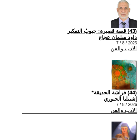
(43) قصة قصيرة: جيوبُ التفكير
داود سلمان عجاج
2026 / 8 / 7
الادب والفن
(44) فراشة الحديقة*
إشبيليا الجبوري
2026 / 8 / 7
الادب والفن