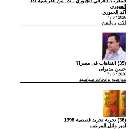
المغرب/ الغزالي الجبوري - ت: من الفرنسية أكد
الجبوري
أكد الجبوري
2026 / 8 / 7
الادب والفن
(35) التفاهات فى مصر!؟
حسن مدبولى
2026 / 8 / 7
مواضيع وابحاث سياسية
(36) تجربة تجريد قصصية 1996
امير وائل المرعب