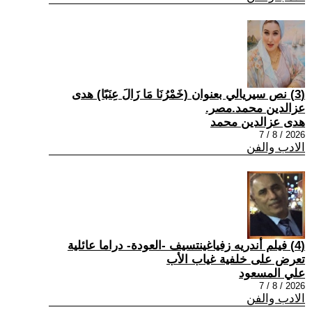
(3) نص سيريالي بعنوان (خَمْرُنَا مَا زَالَ عِنَبًا) هدى
عزالدين محمد.مصر.
هدى عزالدين محمد
2026 / 8 / 7
الادب والفن
(4) فيلم أندريه زفياغينتسيف -العودة- دراما عائلية
تعرض على خلفية غياب الأب
علي المسعود
2026 / 8 / 7
الادب والفن