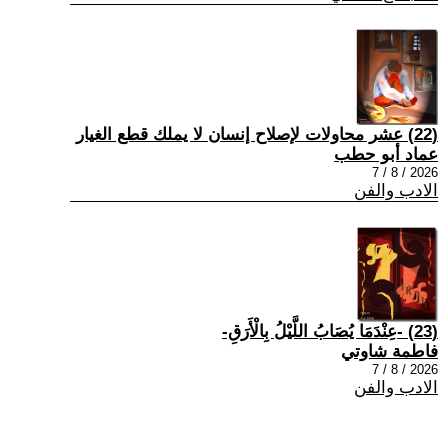
(22) عشر محاولات لإصلاح إنسان لا يملك قطع الغيار
عماد أبو حطب
2026 / 8 / 7
الادب والفن
(23) -عِنْدَمَا يُصَابُ اللَّيْلُ بِالْأَرَقِ-
فاطمة شاوتي
2026 / 8 / 7
الادب والفن