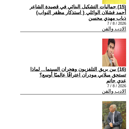
(15) جماليات التشكيل البنائي في قصيدة الشاعر
أحمد فشلان الوائلي { استذكار مظفر النواب}
ذياب مهدي محسن
2026 / 8 / 7
الادب والفن
(16) بين بريق التلفزيون وهجران السينما... لماذا
تستحق ميلاني مودران اعترافًا عالميًا أوسع؟
عدي حاتم
2026 / 8 / 7
الادب والفن