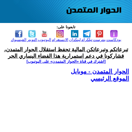
تابعونا على:
بودكاست
بنترست
تيلكرام
لينكدإن
الانستغرام
اليوتيوب
التويتر
الفيسبوك
تبرعاتكم وتبرعاتكن المالية تحفظ استقلال الحوار المتمدن،
فشاركونا في دعم استمرارية هذا الفضاء اليساري الحر
[اشترك في قناة ‫«الحوار المتمدن» على اليوتيوب]
الحوار المتمدن - موبايل
الموقع الرئيسي