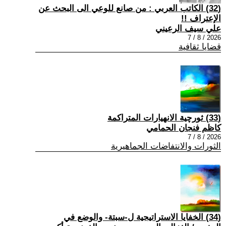
(32) الكاتب العربي : من صانع للوعي الى البحث عن
الإعتراف !!
علي سيف الرعيني
2026 / 8 / 7
قضايا ثقافية
(33) ثورچية الانهيارات المتراكمة
كاظم فنجان الحمامي
2026 / 8 / 7
الثورات والانتفاضات الجماهيرية
(34) الخفايا الاستراتيجية ل-سبتة- والوضع في