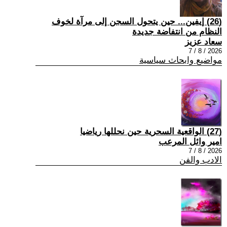
(26) إيفين... حين يتحول السجن إلى مرآة لخوف
النظام من انتفاضة جديدة
سعاد عزيز
2026 / 8 / 7
مواضيع وابحاث سياسية
(27) الواقعية السحرية حين نحللها رياضيا
امير وائل المرعب
2026 / 8 / 7
الادب والفن