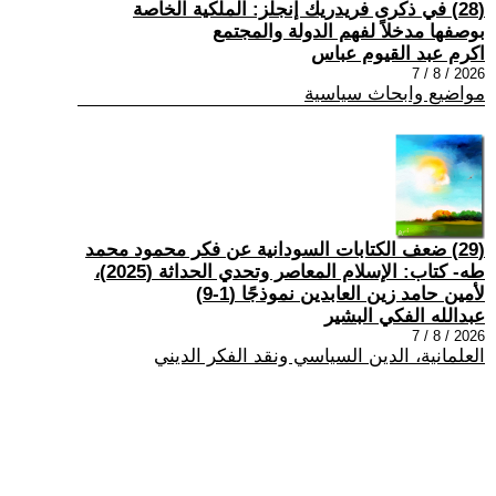
(28) في ذكرى فريدريك إنجلز: الملكية الخاصة
بوصفها مدخلاً لفهم الدولة والمجتمع
اكرم عبد القيوم عباس
2026 / 8 / 7
مواضيع وابحاث سياسية
(29) ضعف الكتابات السودانية عن فكر محمود محمد
طه- كتاب: الإسلام المعاصر وتحدي الحداثة (2025)،
لأمين حامد زين العابدين نموذجًا (1-9)
عبدالله الفكي البشير
2026 / 8 / 7
العلمانية، الدين السياسي ونقد الفكر الديني