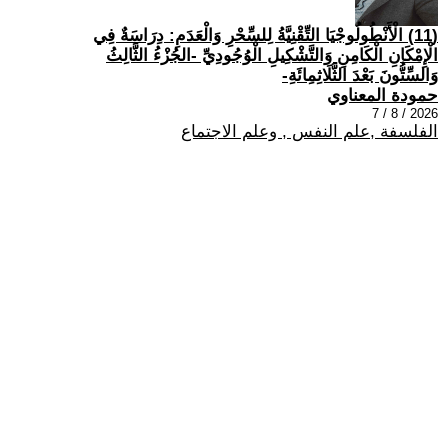
(11) الْأَنْطُولُوجْيَا التِّقْنِيَّةُ لِلسِّحْرِ وَالْعَدَمِ: دِرَاسَةٌ فِي
الْإِمْكَانِ الْكَامِنِ وَالتَّشْكِيلِ الْوُجُودِيِّ -الجُزْءُ الثَّالِثُ
وَالسِّتُّونَ بَعْدَ الثَّلَاثِمِائَةِ-
حمودة المعناوي
2026 / 8 / 7
الفلسفة ,علم النفس , وعلم الاجتماع