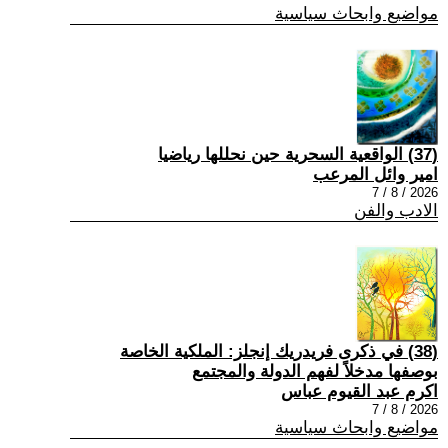
مواضيع وابحاث سياسية
(37) الواقعية السحرية حين نحللها رياضيا
امير وائل المرعب
2026 / 8 / 7
الادب والفن
(38) في ذكرى فريدريك إنجلز: الملكية الخاصة
بوصفها مدخلاً لفهم الدولة والمجتمع
اكرم عبد القيوم عباس
2026 / 8 / 7
مواضيع وابحاث سياسية