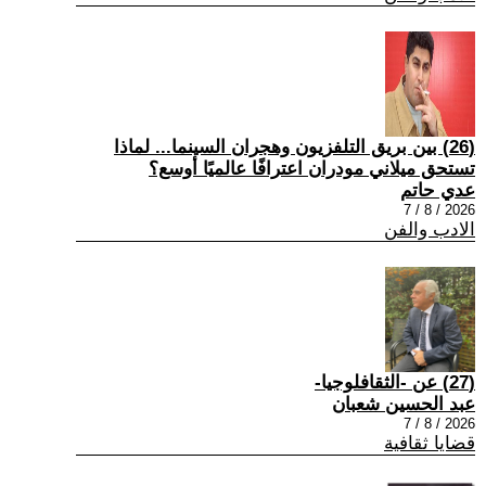
(26) بين بريق التلفزيون وهجران السينما... لماذا
تستحق ميلاني مودران اعترافًا عالميًا أوسع؟
عدي حاتم
2026 / 8 / 7
الادب والفن
(27) عن -الثقافلوجيا-
عبد الحسين شعبان
2026 / 8 / 7
قضايا ثقافية