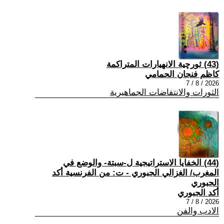
(43) ثورچية الانهيارات المتراكمة
كاظم فنجان الحمامي
2026 / 8 / 7
الثورات والانتفاضات الجماهيرية
(44) الخفايا الاستراتيجية ل-سبتة- والوضع في
المغرب/ الغزالي الجبوري - ت: من الفرنسية أكد
الجبوري
أكد الجبوري
2026 / 8 / 7
الادب والفن