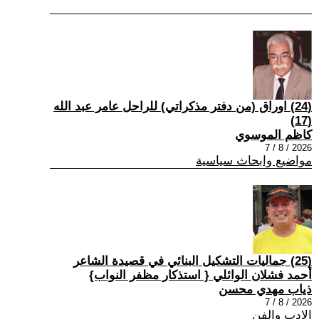
(24) اوراق (من دفتر مذكراتي) للراحل عامر عبد الله
(17)
كاظم الموسوي
2026 / 8 / 7
مواضيع وابحاث سياسية
(25) جماليات التشكيل البنائي في قصيدة الشاعر
أحمد فشلان الوائلي { استذكار مظفر النواب}
ذياب مهدي محسن
2026 / 8 / 7
الادب والفن