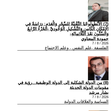
(7) الْأَنْطُولُوجْيَا التِّقْنِيَّةُ لِلسِّحْرِ وَالْعَدَمِ: دِرَاسَةٌ فِي
الْإِمْكَانِ الْكَامِنِ وَالتَّشْكِيلِ الْوُجُودِيِّ -الجُزْءُ الرَّابِعُ
وَالسِّتُّونَ بَعْدَ الثَّلَاثِمِائَةِ-
حمودة المعناوي
2026 / 8 / 7
الفلسفة ,علم النفس , وعلم الاجتماع
(8) من الدولة الشكلية إلى الدولة الوظيفية...رؤية في
مقومات الدولة الحديثة
بشار مرشد
2026 / 8 / 7
السياسة والعلاقات الدولية