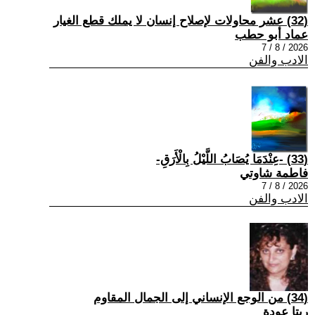
(32) عشر محاولات لإصلاح إنسان لا يملك قطع الغيار
عماد أبو حطب
2026 / 8 / 7
الادب والفن
(33) -عِنْدَمَا يُصَابُ اللَّيْلُ بِالْأَرَقِ-
فاطمة شاوتي
2026 / 8 / 7
الادب والفن
(34) من الوجع الإنساني إلى الجمال المقاوم
ريتا عودة