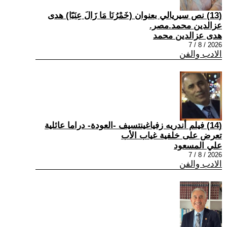
(13) نص سيريالي بعنوان (خَمْرُنَا مَا زَالَ عِنَبًا) هدى
عزالدين محمد.مصر.
هدى عزالدين محمد
2026 / 8 / 7
الادب والفن
(14) فيلم أندريه زفياغينتسيف -العودة- دراما عائلية
تعرض على خلفية غياب الأب
علي المسعود
2026 / 8 / 7
الادب والفن