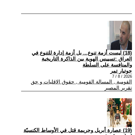
(18) ليست أزمة تنوع... بل أزمة إدارة للتنوع في
العراق :تسييس الهوية بين الذاكرة التاريخية
والمنافسة على السلطة
جوتيار تمر
2026 / 8 / 7
القومية , المسالة القومية , حقوق الاقليات و حق
تقرير المصير
(19) عصارة أبريل وجريمة قتل في الأوساط الكنسيّة