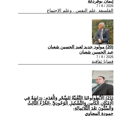
إيمان بوقردغة
2026 / 8 / 7
الفلسفة ,علم النفس , وعلم الاجتماع
(20) مولود جديد لعبد الحسين شعبان
عبد الحسين شعبان
2026 / 8 / 7
قضايا ثقافية
(21) الْأَنْطُولُوجْيَا التِّقْنِيَّةُ لِلسِّحْرِ وَالْعَدَمِ: دِرَاسَةٌ فِي
الْإِمْكَانِ الْكَامِنِ وَالتَّشْكِيلِ الْوُجُودِيِّ -الجُزْءُ الثَّالِثُ
وَالسِّتُّونَ بَعْدَ الثَّلَاثِمِائَةِ-
حمودة المعناوي