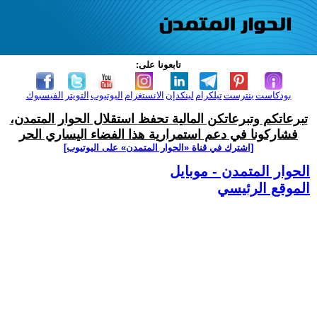
تابعونا على:
بودكاست
بنترست
تيلكرام
لينكدإن
الانستغرام
اليوتيوب
التويتر
الفيسبوك
تبرعاتكم وتبرعاتكن المالية تحفظ استقلال الحوار المتمدن،
فشاركونا في دعم استمرارية هذا الفضاء اليساري الحر
[اشترك في قناة ‫«الحوار المتمدن» على اليوتيوب]
الحوار المتمدن - موبايل
الموقع الرئيسي