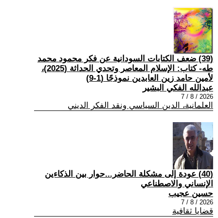
(39) ضعف الكتابات السودانية عن فكر محمود محمد
طه- كتاب: الإسلام المعاصر وتحدي الحداثة (2025)،
لأمين حامد زين العابدين نموذجًا (1-9)
عبدالله الفكي البشير
2026 / 8 / 7
العلمانية، الدين السياسي ونقد الفكر الديني
(40) عودة إلى مشكلة الحاضر...حوار بين الذكاءين
الإنساني والاصطناعي
حسين عجيب
2026 / 8 / 7
قضايا ثقافية