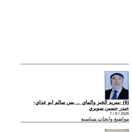
(6) -منريد الخبز والماي ... بس سالم ابو عداي-
حيدر حسين سويري
2026 / 8 / 7
مواضيع وابحاث سياسية