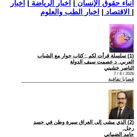
أنباء حقوق الإنسان
|
اخبار الرياضة
|
اخبار
|
اخبار الطب والعلوم
الاقتصاد
|
(1) سلسلة قرأت لكم : كتاب حوار مع الشباب
العربي. د عصمت سيف الدولة
الناصر خشيني
2026 / 8 / 7
قضايا ثقافية
(2) الذي مشى إلى العراق سيرة وطن في جسد
رجل.
حامد الضبياني