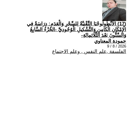
(17) الْأَنْطُولُوجْيَا التِّقْنِيَّةُ لِلسِّحْرِ وَالْعَدَمِ: دِرَاسَةٌ فِي
الْإِمْكَانِ الْكَامِنِ وَالتَّشْكِيلِ الْوُجُودِيِّ -الجُزْءُ السَّابِعُ
وَالسِّتُّونَ بَعْدَ الثَّلَاثِمِائَةِ-
حمودة المعناوي
2026 / 8 / 9
الفلسفة ,علم النفس , وعلم الاجتماع