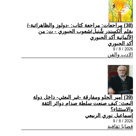
(38) مراجعات: مراجعة كتاب: -دولوز والظاهراتية-/
بقلم ألكسندر شْنيل/شعوب الجبوري - ت: من
الألمانية أكد الجبوري
أكد الجبوري
2026 / 8 / 9
الادب والفن
(39) أمير الحلو ومفارقة -غير البعثي- داخل دولة
البعث: كيف صنعت سلطة صدام دوائر الثقة
والاستثناء؟
إسماعيل نوري الربيعي
2026 / 8 / 9
قضايا ثقافية