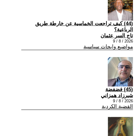
(44) كيف تراجعت الخماسية عن خارطة طريق
الرباعية؟
تاج السر عثمان
2026 / 8 / 9
مواضيع وابحاث سياسية
(45) فضفضة
شيرزاد همزاني
2026 / 8 / 9
القضية الكردية