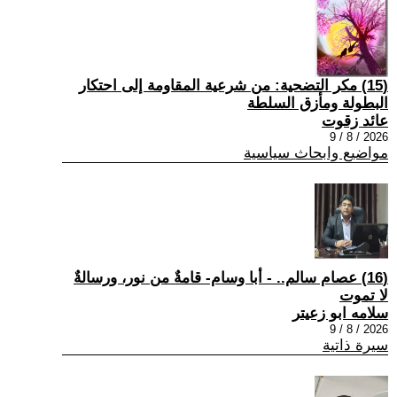
(15) مكر التضحية: من شرعية المقاومة إلى احتكار
البطولة ومأزق السلطة
عائد زقوت
2026 / 8 / 9
مواضيع وابحاث سياسية
(16) عصام سالم.. - أبا وسام- قامةٌ من نور، ورسالةٌ
لا تموت
سلامه ابو زعيتر
2026 / 8 / 9
سيرة ذاتية