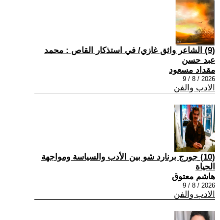
(9) الشاعر واثق غازي/ في استذكار القاص : محمد
عبد حسن
مقداد مسعود
2026 / 8 / 9
الادب والفن
(10) جورج برنارد شو بين الأدب والسياسة ومواجهة
الحياة
هاشم معتوق
2026 / 8 / 9
الادب والفن