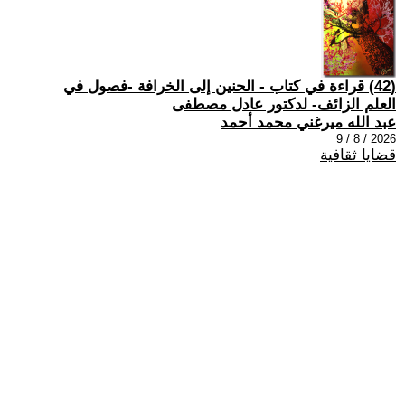
(42) قراءة في كتاب - الحنين إلى الخرافة -فصول في
العلم الزائف- لدكتور عادل مصطفى
عبد الله ميرغني محمد أحمد
2026 / 8 / 9
قضايا ثقافية