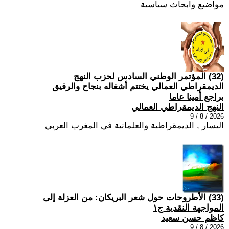
مواضيع وابحاث سياسية
(32) المؤتمر الوطني السادس لحزب النهج
الديمقراطي العمالي يختتم أشغاله بنجاح والرفيق
براجع أمينا عاما
النهج الديمقراطي العمالي
2026 / 8 / 9
اليسار , الديمقراطية والعلمانية في المغرب العربي
(33) الأطروحات حول شعر البريكان: من العزلة إلى
المواجهة النقدية ج١
كاظم حسن سعيد
2026 / 8 / 9