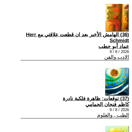
(36) الهامش الأخير بعد ان قطعت علاقتي مع Herr
Schmidt
عماد أبو حطب
2026 / 8 / 9
الادب والفن
(37) توقعات: ظاهرة فلكية نادرة
كاظم فنجان الحمامي
2026 / 8 / 9
الطب , والعلوم