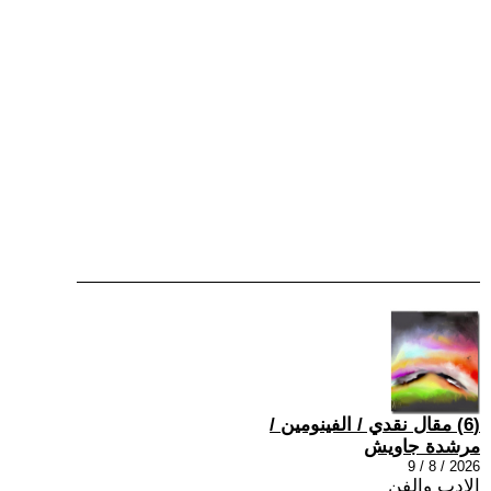
(6) مقال نقدي / الفينومين /
مرشدة جاويش
2026 / 8 / 9
الادب والفن