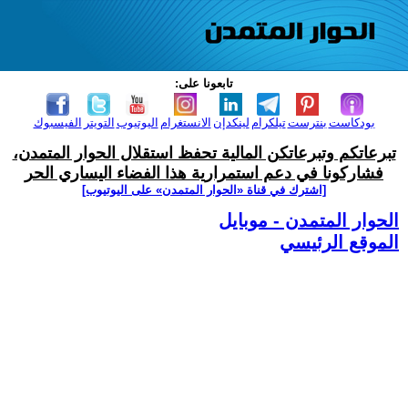
تابعونا على:
بودكاست
بنترست
تيلكرام
لينكدإن
الانستغرام
اليوتيوب
التويتر
الفيسبوك
تبرعاتكم وتبرعاتكن المالية تحفظ استقلال الحوار المتمدن،
فشاركونا في دعم استمرارية هذا الفضاء اليساري الحر
[اشترك في قناة ‫«الحوار المتمدن» على اليوتيوب]
الحوار المتمدن - موبايل
الموقع الرئيسي