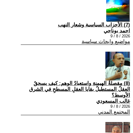
(7) الأحزاب السياسية وشعار النهب
احمد بوناجي
2026 / 8 / 9
مواضيع وابحاث سياسية
(8) مِقصلةُ الهيمنةِ واستعبادُ الوهم: كيف يسحقُ
العقلُ المستطيلُ بقايا العقلِ المسطحِ في الشرق
الأوسط؟
غالب المسعودي
2026 / 8 / 9
المجتمع المدني