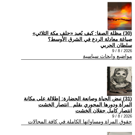
(30) مظلة الصفا: كيف يُعيد «حلف مكة الثلاثي»
صياغة معادلة الردع في الشرق الأوسط؟
سلطان الحربي
2026 / 8 / 9
مواضيع وابحاث سياسية
(31) نبض الحياة وصانعة الحضارة: إطلالة على مكانة
المرأة ودورها المحوري بقلم _انتصار الخشت
انتصار كامل جفلان الخشت
2026 / 8 / 9
حقوق المراة ومساواتها الكاملة في كافة المجالات