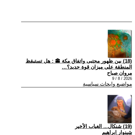
(18) بين ظهور مجتبى واتفاق مكة 🕋 : هل تستيقظ
المنطقة على ميزان قوة جديد؟…
مروان صباح
2026 / 8 / 9
مواضيع وابحاث سياسية
(19) شنكال... الغياب الأخير
شينوار ابراهيم