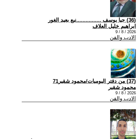
(36) جيا يوسف ................نبع بعيد الغور
ابراهيم خليل العلاف
2026 / 8 / 9
الادب والفن
(37) من دفتر اليوميات/محمود شقير71
محمود شقير
2026 / 8 / 9
الادب والفن