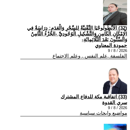
(32) الْأَنْطُولُوجْيَا التِّقْنِيَّةُ لِلسِّحْرِ وَالْعَدَمِ: دِرَاسَةٌ فِي
الْإِمْكَانِ الْكَامِنِ وَالتَّشْكِيلِ الْوُجُودِيِّ -الجُزْءُ الثَّامِنُ
وَالسِّتُّونَ بَعْدَ الثَّلَاثِمِائَةِ-
حمودة المعناوي
2026 / 8 / 9
الفلسفة ,علم النفس , وعلم الاجتماع
(33) اتفاقية مكة للدفاع المشترك
سري القدوة
2026 / 8 / 9
مواضيع وابحاث سياسية