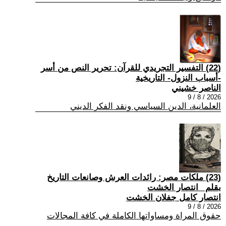
(22) التفسير التجريدي للقرآن: تحرير النص من أسر
-أسباب النزول- التاريخية
الناصر خشيني
2026 / 8 / 9
العلمانية، الدين السياسي ونقد الفكر الديني
(23) ملكات مصر: رائدات العرش وصانعات التاريخ
بقلم _انتصار الخشت
انتصار كامل جفلان الخشت
2026 / 8 / 9
حقوق المراة ومساواتها الكاملة في كافة المجالات