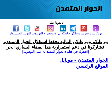
تابعونا على:
بودكاست
بنترست
تيلكرام
لينكدإن
الانستغرام
اليوتيوب
التويتر
الفيسبوك
تبرعاتكم وتبرعاتكن المالية تحفظ استقلال الحوار المتمدن،
فشاركونا في دعم استمرارية هذا الفضاء اليساري الحر
[اشترك في قناة ‫«الحوار المتمدن» على اليوتيوب]
الحوار المتمدن - موبايل
الموقع الرئيسي