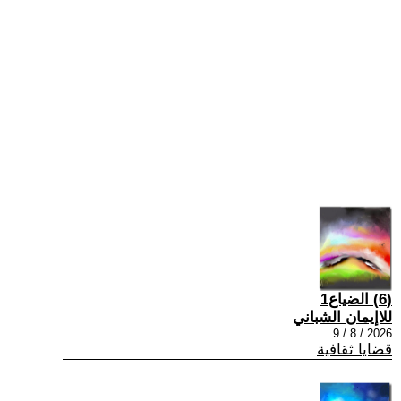
(6) الضياع1
للاإيمان الشباني
2026 / 8 / 9
قضايا ثقافية