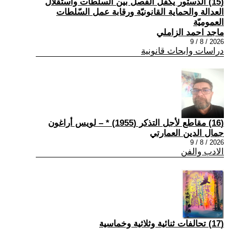
(15) الدستور يكفل الفصل بين السلطات واستقلال
العدالة والحماية القانونيّة ورقابة عمل السّلطات
العموميّة
ماجد احمد الزاملي
2026 / 8 / 9
دراسات وابحاث قانونية
(16) مقاطع لأجل التذكر (1955) * – لويس أراغون
جمال الدين العمارتي
2026 / 8 / 9
الادب والفن
(17) تحالفات ثنائية وثلاثية وخماسية