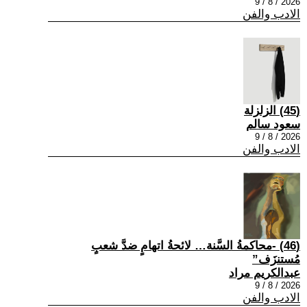
2026 / 8 / 9
الادب والفن
(45) الزلزلة
سعود سالم
2026 / 8 / 9
الادب والفن
(46) -محاكمةُ السَّنة… لائحةُ اتهامٍ ضدَّ شعبٍ
مُستنزَف”
عبدالكريم مراد
2026 / 8 / 9
الادب والفن